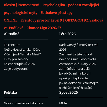
Blesku
Nemovitosti
Psychologika - podcast rozbíjející
psychologické mýty
Fotbalové přestupy
ONLINE
Eventový prostor Level 9
OKTAGON 92: Szabová
vs. Pudilová
Chance Liga 2026/27
Aktuálně
Léto 2026
Epicentrum
Karlovarský filmový festival
Neštovice: příznaky, léčba
2026
V čem jezdí Yamal a Mesii?
Znamení, že jste potkali
Kvízy pro seniory
někoho z minulého života
Kalendář úplňků 2026
Astronomické úkazy 2026:
Co je bodycount?
zatmění slunce a další
Jak obléci miminko při
vysokých teplotách?
Jak na dokonalé letní mojito
6 lehkých letních salátů
Politika
Sport 2026
Nová superdávka: kdo na ní
MMA