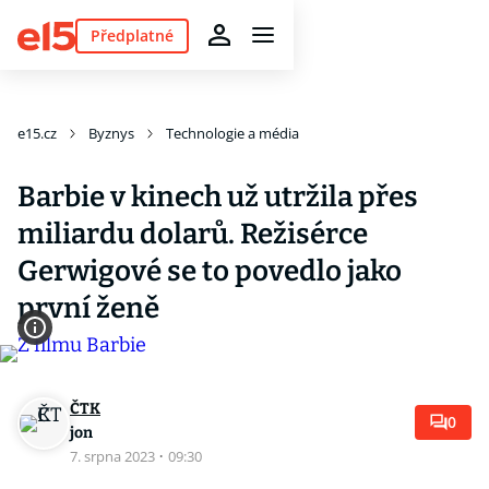
Předplatné
e15.cz
Byznys
Technologie a média
Barbie v kinech už utržila přes
miliardu dolarů. Režisérce
Gerwigové se to povedlo jako
první ženě
ČTK
0
jon
7. srpna 2023
·
09:30