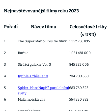
Nejnavštěvovanější filmy roku 2023
Pořadí
Název filmu
Celosvětové tržby
(v USD)
1
The Super Mario Bros. ve filmu
1 352 756 895
2
Barbie
1 031 481 000
3
Strážci galaxie Vol. 3
845 332 006
4
Rychle a zběsile 10
704 709 660
5
Spider-Man: Napříč paralelními
683 760 323
světy
6
Malá mořská víla
564 330 882