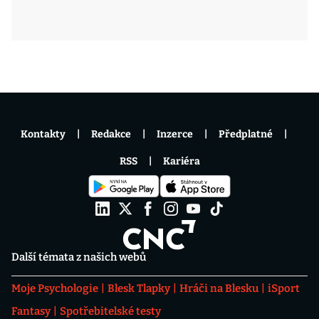
Kontakty
Redakce
Inzerce
Předplatné
RSS
Kariéra
Další témata z našich webů
Moje Psychologie
Blesk Tlapky
Hráči na Blesku
iSport
Fantasy
Spotřebitelské testy