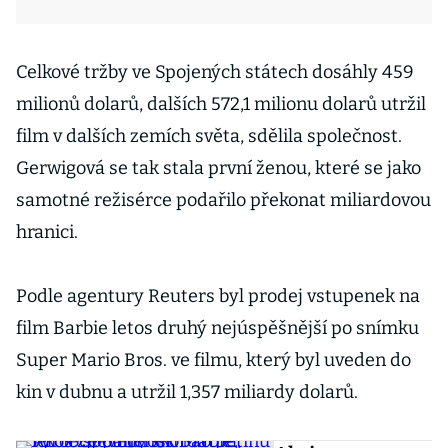
Celkové tržby ve Spojených státech dosáhly 459
milionů dolarů, dalších 572,1 milionu dolarů utržil
film v dalších zemích světa, sdělila společnost.
Gerwigová se tak stala první ženou, které se jako
samotné režisérce podařilo překonat miliardovou
hranici.
Podle agentury Reuters byl prodej vstupenek na
film Barbie letos druhý nejúspěšnější po snímku
Super Mario Bros. ve filmu, který byl uveden do
kin v dubnu a utržil 1,357 miliardy dolarů.