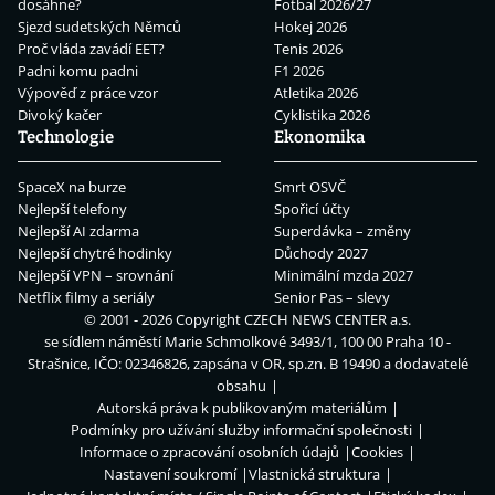
dosáhne?
Fotbal 2026/27
Sjezd sudetských Němců
Hokej 2026
Proč vláda zavádí EET?
Tenis 2026
Padni komu padni
F1 2026
Výpověď z práce vzor
Atletika 2026
Divoký kačer
Cyklistika 2026
Technologie
Ekonomika
SpaceX na burze
Smrt OSVČ
Nejlepší telefony
Spořicí účty
Nejlepší AI zdarma
Superdávka – změny
Nejlepší chytré hodinky
Důchody 2027
Nejlepší VPN – srovnání
Minimální mzda 2027
Netflix filmy a seriály
Senior Pas – slevy
© 2001 - 2026 Copyright
CZECH NEWS CENTER a.s.
se sídlem náměstí Marie Schmolkové 3493/1, 100 00 Praha 10 -
Strašnice, IČO: 02346826, zapsána v OR, sp.zn. B 19490 a dodavatelé
obsahu
Autorská práva k publikovaným materiálům
Podmínky pro užívání služby informační společnosti
Informace o zpracování osobních údajů
Cookies
Nastavení soukromí
Vlastnická struktura