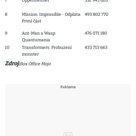
7
Oppenheimer
552 943 620
8
Mission: Impossible - Odplata:
493 802 770
První část
9
Ant-Man a Wasp:
476 071 180
Quantumania
10
Transformers: Probuzení
433 713 663
monster
Zdroj:
Box Office Mojo