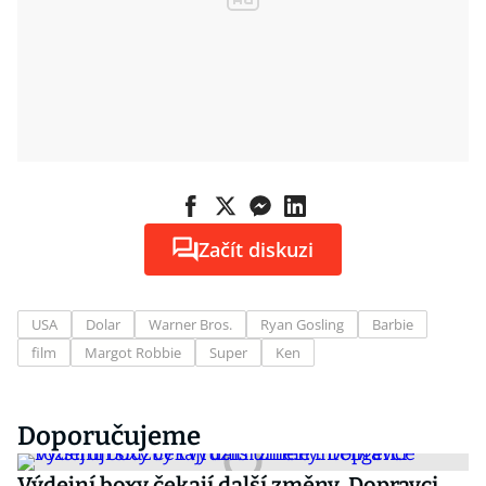
Začít diskuzi
USA
Dolar
Warner Bros.
Ryan Gosling
Barbie
film
Margot Robbie
Super
Ken
Doporučujeme
Výdejní boxy čekají další změny. Dopravci