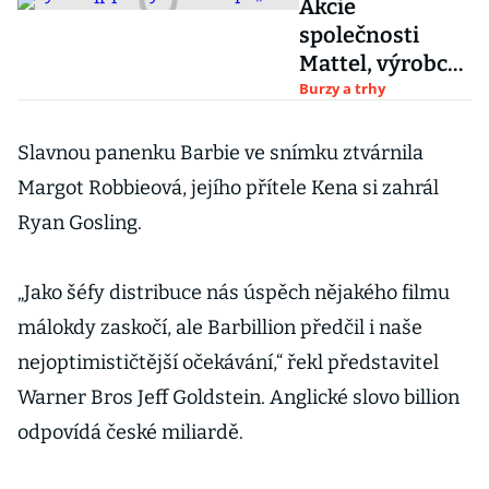
Akcie
společnosti
Mattel, výrobce
panenek Barbie,
Burzy a trhy
letos zpevnily
skoro o pětinu
Slavnou panenku Barbie ve snímku ztvárnila
Margot Robbieová, jejího přítele Kena si zahrál
Ryan Gosling.
„Jako šéfy distribuce nás úspěch nějakého filmu
málokdy zaskočí, ale Barbillion předčil i naše
nejoptimističtější očekávání,“ řekl představitel
Warner Bros Jeff Goldstein. Anglické slovo billion
odpovídá české miliardě.