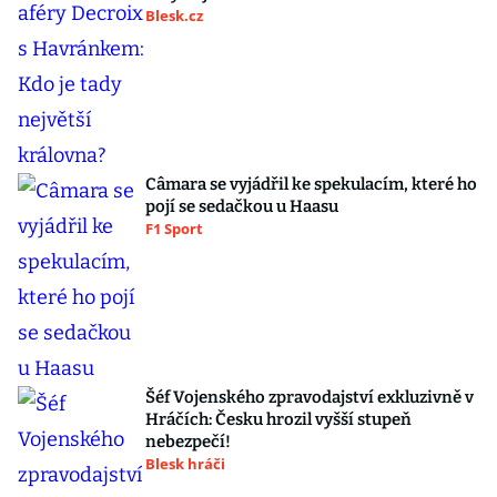
Blesk.cz
Câmara se vyjádřil ke spekulacím, které ho
pojí se sedačkou u Haasu
F1 Sport
Šéf Vojenského zpravodajství exkluzivně v
Hráčích: Česku hrozil vyšší stupeň
nebezpečí!
Blesk hráči