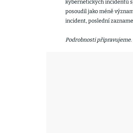
kybernetických incidentů s
posoudil jako méně význa
incident, poslední zaznamen
Podrobnosti připravujeme.