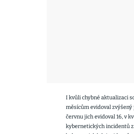
I kvůli chybné aktualizaci 
měsícům evidoval zvýšený p
červnu jich evidoval 16, v 
kybernetických incidentů z