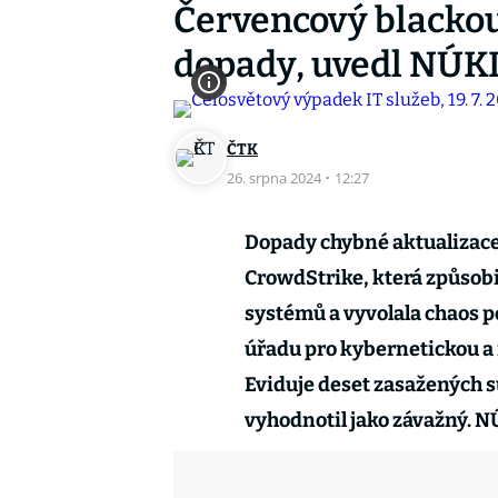
Červencový blackou
dopady, uvedl NÚK
ČTK
26. srpna 2024
·
12:27
Dopady chybné aktualizace
CrowdStrike, která způsobi
systémů a vyvolala chaos p
úřadu pro kybernetickou a
Eviduje deset zasažených s
vyhodnotil jako závažný. 