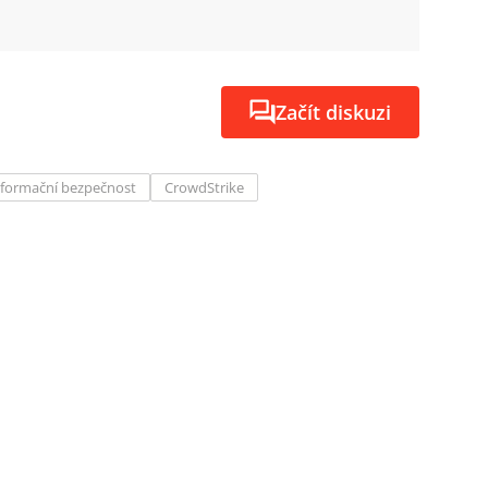
Začít diskuzi
nformační bezpečnost
CrowdStrike