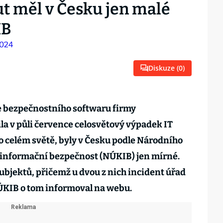
t měl v Česku jen malé
IB
Diskuze (
0
)
 bezpečnostního softwaru firmy
la v půli července celosvětový výpadek IT
o celém světě, byly v Česku podle Národního
 informační bezpečnost (NÚKIB) jen mírné.
ubjektů, přičemž u dvou z nich incident úřad
NÚKIB o tom informoval na webu.