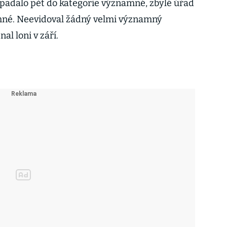
padalo pět do kategorie významné, zbylé úřad
mné. Neevidoval žádný velmi významný
al loni v září.