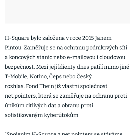
H-Square bylo založena v roce 2015 Janem
Pintou. Zaměřuje se na ochranu podnikových sítí
a koncových stanic nebo e-mailovou i cloudovou
bezpečnost. Mezi její klienty dnes patří mimo jiné
T-Mobile, Notino, Čeps nebo Český
rozhlas. Fond Thein již vlastní společnost
net.pointers, která se zaměřuje na ochranu proti
únikům citlivých dat a obranu proti
sofistikovaným kyberútokům.
“Spojením H-Square a net.pointers se stáváme