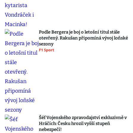
Podle Bergera je boj o letošní titul stále
otevřený. Rakušan připomíná vývoj loňské
sezony
F1 Sport
Šéf Vojenského zpravodajství exkluzivně v
Hráčích: Česku hrozil vyšší stupeň
nebezpečí!