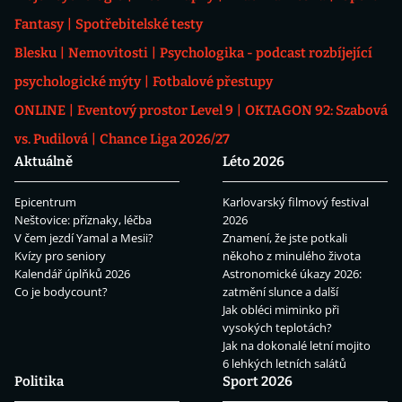
Fantasy
Spotřebitelské testy
Blesku
Nemovitosti
Psychologika - podcast rozbíjející
psychologické mýty
Fotbalové přestupy
ONLINE
Eventový prostor Level 9
OKTAGON 92: Szabová
vs. Pudilová
Chance Liga 2026/27
Aktuálně
Léto 2026
Epicentrum
Karlovarský filmový festival
Neštovice: příznaky, léčba
2026
V čem jezdí Yamal a Mesii?
Znamení, že jste potkali
Kvízy pro seniory
někoho z minulého života
Kalendář úplňků 2026
Astronomické úkazy 2026:
Co je bodycount?
zatmění slunce a další
Jak obléci miminko při
vysokých teplotách?
Jak na dokonalé letní mojito
6 lehkých letních salátů
Politika
Sport 2026