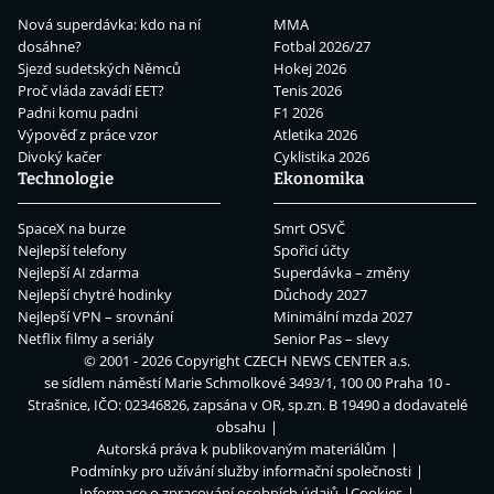
Nová superdávka: kdo na ní
MMA
dosáhne?
Fotbal 2026/27
Sjezd sudetských Němců
Hokej 2026
Proč vláda zavádí EET?
Tenis 2026
Padni komu padni
F1 2026
Výpověď z práce vzor
Atletika 2026
Divoký kačer
Cyklistika 2026
Technologie
Ekonomika
SpaceX na burze
Smrt OSVČ
Nejlepší telefony
Spořicí účty
Nejlepší AI zdarma
Superdávka – změny
Nejlepší chytré hodinky
Důchody 2027
Nejlepší VPN – srovnání
Minimální mzda 2027
Netflix filmy a seriály
Senior Pas – slevy
© 2001 - 2026 Copyright
CZECH NEWS CENTER a.s.
se sídlem náměstí Marie Schmolkové 3493/1, 100 00 Praha 10 -
Strašnice, IČO: 02346826, zapsána v OR, sp.zn. B 19490 a dodavatelé
obsahu
Autorská práva k publikovaným materiálům
Podmínky pro užívání služby informační společnosti
Informace o zpracování osobních údajů
Cookies