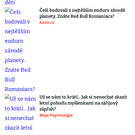
Češi bodovali v nejtěžším enduro závodě
planety. Znáte Red Bull Romaniacs?
Auto.cz
Už se nám to krátí... Jak si nenechat zkazit
letní pohodu myšlenkami na zářijový
zápřah?
Moje Psychologie