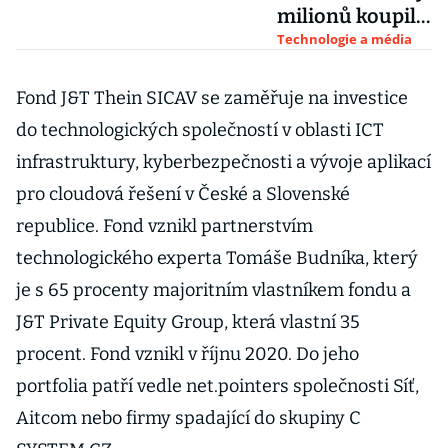
milionů koupil
dodavatele
Technologie a média
datacenter C
System CZ
Fond J&T Thein SICAV se zaměřuje na investice
do technologických společností v oblasti ICT
infrastruktury, kyberbezpečnosti a vývoje aplikací
pro cloudová řešení v České a Slovenské
republice. Fond vznikl partnerstvím
technologického experta Tomáše Budníka, který
je s 65 procenty majoritním vlastníkem fondu a
J&T Private Equity Group, která vlastní 35
procent. Fond vznikl v říjnu 2020. Do jeho
portfolia patří vedle net.pointers společnosti Síť,
Aitcom nebo firmy spadající do skupiny C