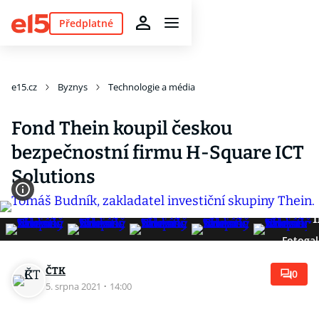
Předplatné
e15.cz
Byznys
Technologie a média
Fond Thein koupil českou
bezpečnostní firmu H-Square ICT
Solutions
1
Fotogal
ČTK
0
5. srpna 2021
·
14:00