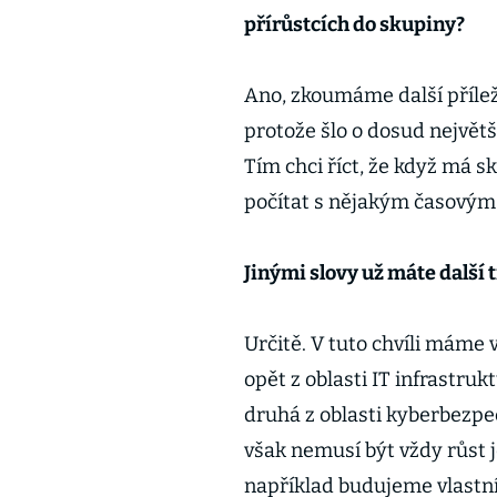
přírůstcích do skupiny?
Ano, zkoumáme další příleži
protože šlo o dosud největš
Tím chci říct, že když má 
počítat s nějakým časový
Jinými slovy už máte další
Určitě. V tuto chvíli máme 
opět z oblasti IT infrastruk
druhá z oblasti kyberbezpeč
však nemusí být vždy růst j
například budujeme vlastní