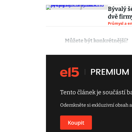
Bývalý š
dvě firm
Průmysl a e
Můžete být konkrétnější?
Tento článek je součástí 
Odemkněte si exkluzivní obsah a
Koupit