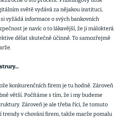
eziročně o sto procent. Phishingový útok
itálním světě vydává za nějakou instituci,
i si vyžádá informace o svých bankovních
ečnost je navíc o to lákavější, že ji málokterá
pektive dělat skutečně účinně. To samozřejmě
arže.
strury...
otože konkurenčních firem je tu hodně. Zároveň
bně větší. Počítáme s tím, že i my budeme
truktury. Zároveň je ale třeba říci, že tomuto
í trendy v chování firem, takže marže pomalu