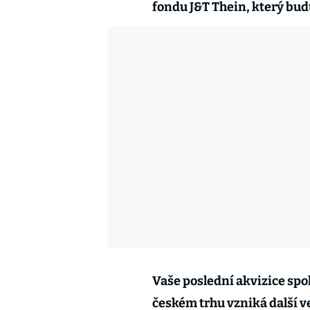
fondu J&T Thein, který budu
Vaše poslední akvizice spo
českém trhu vzniká další ve