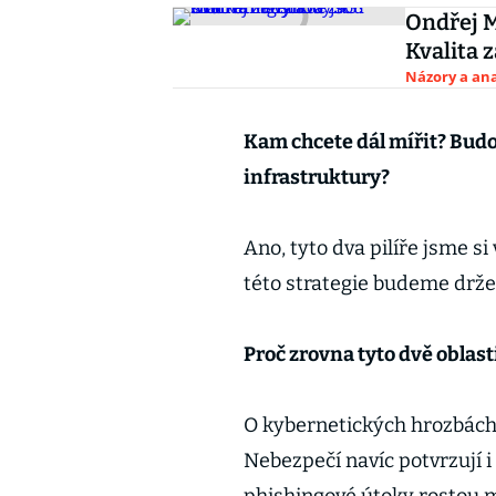
Ondřej M
Kvalita 
Názory a ana
Kam chcete dál mířit? Budo
infrastruktury?
Ano, tyto dva pilíře jsme si 
této strategie budeme drž
Proč zrovna tyto dvě oblast
O kybernetických hrozbách
Nebezpečí navíc potvrzují i