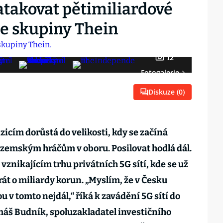
atakovat pětimiliardové
ze skupiny Thein
12
Fotogalerie
Diskuze (
0
)
zicím dorůstá do velikosti, kdy se začíná
uzemským hráčům v oboru. Posilovat hodlá dál.
 vznikajícím trhu privátních 5G sítí, kde se už
rát o miliardy korun. „Myslím, že v Česku
u v tomto nejdál,“ říká k zavádění 5G sítí do
š Budník, spoluzakladatel investičního