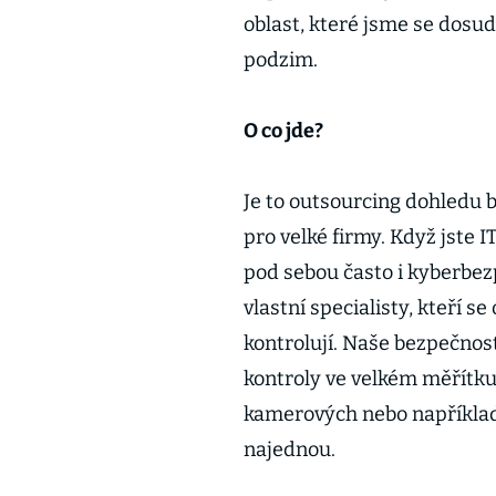
oblast, které jsme se dosud
podzim.
O co jde?
Je to outsourcing dohledu 
pro velké firmy. Když jste 
pod sebou často i kyberbez
vlastní specialisty, kteří s
kontrolují. Naše bezpečnos
kontroly ve velkém měřítk
kamerových nebo například
najednou.