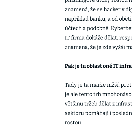
phishingové útoky rostou m
znamená, že se hacker v dig
například banku, a od obět
účtech a podobně. Kyberbezp
IT firma dokáže dělat, res
znamená, že je zde vyšší m
Pak je tu oblast oné IT infra
Tady je ta marže nižší, pr
je ale tento trh mnohonáso
většinu tržeb dělat z infras
sektoru pomáhají i posledn
rostou.