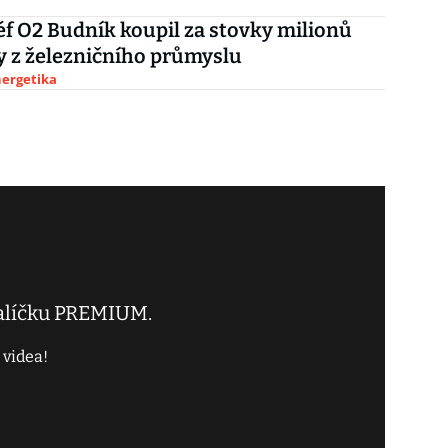
éf O2 Budník koupil za stovky milionů
y z železničního průmyslu
nergetika
balíčku PREMIUM.
 videa!