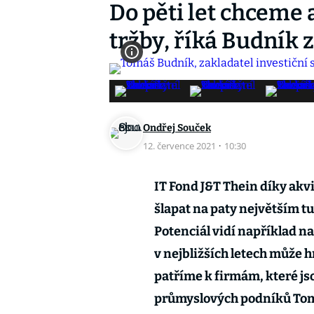
Do pěti let chceme 
tržby, říká Budník 
Ondřej Souček
12. července 2021
·
10:30
IT Fond J&T Thein díky akvi
šlapat na paty největším t
Potenciál vidí například na
v nejbližších letech může h
patříme k firmám, které jso
průmyslových podníků Tomá