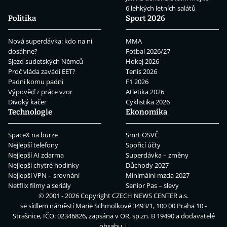
6 lehkých letních salátů
Politika
Sport 2026
Nová superdávka: kdo na ní
MMA
dosáhne?
Fotbal 2026/27
Sjezd sudetských Němců
Hokej 2026
Proč vláda zavádí EET?
Tenis 2026
Padni komu padni
F1 2026
Výpověď z práce vzor
Atletika 2026
Divoký kačer
Cyklistika 2026
Technologie
Ekonomika
SpaceX na burze
Smrt OSVČ
Nejlepší telefony
Spořicí účty
Nejlepší AI zdarma
Superdávka – změny
Nejlepší chytré hodinky
Důchody 2027
Nejlepší VPN – srovnání
Minimální mzda 2027
Netflix filmy a seriály
Senior Pas – slevy
© 2001 - 2026 Copyright
CZECH NEWS CENTER a.s.
se sídlem náměstí Marie Schmolkové 3493/1, 100 00 Praha 10 -
Strašnice, IČO: 02346826, zapsána v OR, sp.zn. B 19490 a dodavatelé
obsahu