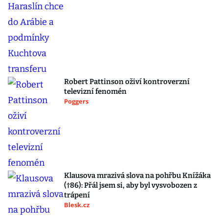
Robert Pattinson oživí kontroverzní
televizní fenomén
Poggers
Klausova mrazivá slova na pohřbu Knížáka
(†86): Přál jsem si, aby byl vysvobozen z
trápení
Blesk.cz