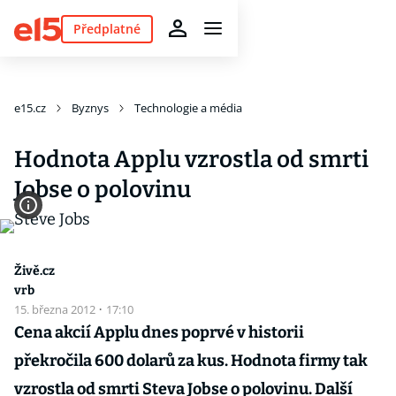
Předplatné
e15.cz
Byznys
Technologie a média
Hodnota Applu vzrostla od smrti
Jobse o polovinu
Živě.cz
vrb
15. března 2012
·
17:10
Cena akcií Applu dnes poprvé v historii
překročila 600 dolarů za kus. Hodnota firmy tak
vzrostla od smrti Steva Jobse o polovinu. Další