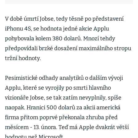
V době úmrtí Jobse, tedy těsně po představení
iPhonu 4S, se hodnota jedné akcie Applu
pohybovala kolem 380 dolarů. Mnozí tehdy
předpovídali brzké dosažení maximálního stropu
tržní hodnoty.
Pesimistické odhady analytiků o dalším vývoji
Applu, které se vyrojily po smrti hlavního
vizionáře Jobse, se tak zatím nevyplnily, spíše
naopak. Hranici 500 dolarů za akcii americká
firma přitom poprvé překonala zhruba před
měsícem - 13. února. Teď má Apple dvakrát větší
hodnotu než Microsoft.