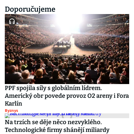
Doporučujeme
PPF spojila síly s globálním lídrem.
Americký obr povede provoz O2 areny i Fora
Karlín
Byznys
Na trzích se děje něco nezvyklého.
Technologické firmy shánějí miliardy