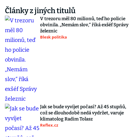
Články z jiných titulů
V trezoru měl 80 milionů, teď ho policie
obvinila. „Nemám slov,“ říká exšéf Správy
železnic
Blesk politika
Jak se bude vyvíjet počasí? Až 45 stupňů,
což se dlouhodobě nedá vydržet, varuje
klimatolog Radim Tolasz
Reflex.cz