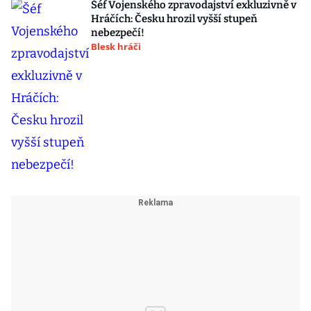
Šéf Vojenského zpravodajství exkluzivně v
Hráčích: Česku hrozil vyšší stupeň
nebezpečí!
Blesk hráči