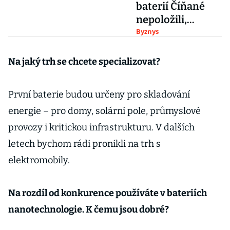
baterií Číňané
nepoložili,
expanduje do
Byznys
Spojených států
Na jaký trh se chcete specializovat?
První baterie budou určeny pro skladování
energie – pro domy, solární pole, průmyslové
provozy i kritickou infrastrukturu. V dalších
letech bychom rádi pronikli na trh s
elektromobily.
Na rozdíl od konkurence používáte v bateriích
nanotechnologie. K čemu jsou dobré?