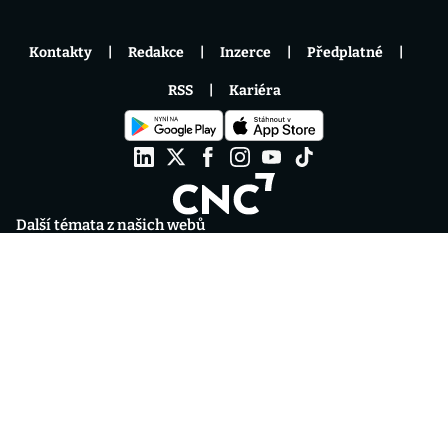
Kontakty
Redakce
Inzerce
Předplatné
RSS
Kariéra
Další témata z našich webů
Moje Psychologie
Blesk Tlapky
Hráči na Blesku
iSport
Fantasy
Spotřebitelské testy
Blesku
Nemovitosti
Psychologika - podcast rozbíjející
psychologické mýty
Fotbalové přestupy
ONLINE
Eventový prostor Level 9
OKTAGON 92: Szabová
vs. Pudilová
Chance Liga 2026/27