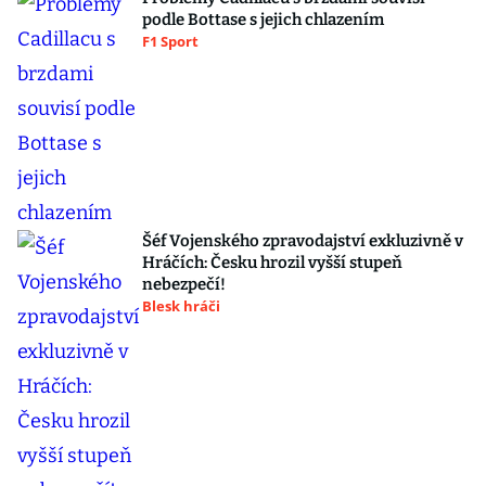
podle Bottase s jejich chlazením
F1 Sport
Šéf Vojenského zpravodajství exkluzivně v
Hráčích: Česku hrozil vyšší stupeň
nebezpečí!
Blesk hráči