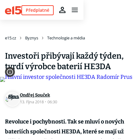
Předplatné
e15.cz
Byznys
Technologie a média
Investoři přibývají každý týden,
tvrdí výrobce baterií HE3DA
Ondřej Souček
13. října 2018
·
06:30
Revoluce i pochybnosti. Tak se mluví o nových
bateriích společnosti HE3DA, které se mají už