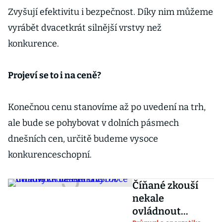
Zvyšují efektivitu i bezpečnost. Díky nim můžeme
vyrábět dvacetkrát silnější vrstvy než
konkurence.
Projeví se to i na ceně?
Konečnou cenu stanovíme až po uvedení na trh,
ale bude se pohybovat v dolních pásmech
dnešních cen, určitě budeme vysoce
konkurenceschopní.
Číňané zkouší
nekale
ovládnout