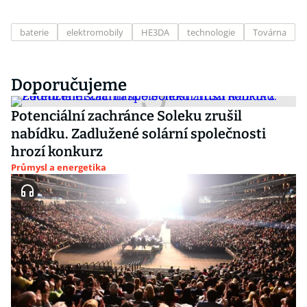
baterie
elektromobily
HE3DA
technologie
Továrna
Doporučujeme
Potenciální zachránce Soleku zrušil
nabídku. Zadlužené solární společnosti
hrozí konkurz
Průmysl a energetika