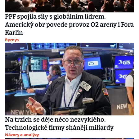
PPF spojila síly s globálním lídrem.
Americký obr povede provoz O2 areny i Fora
Karlín
Byznys
Na trzích se děje něco nezvyklého.
Technologické firmy shánějí miliardy
Názory a analýzy