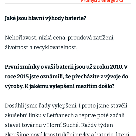
českého výrobce
Průmysl a energetika
lithiových baterií
HE3DA
Jaké jsou hlavní výhody baterie?
Nehořlavost, nízká cena, proudová zatížení,
životnost a recyklovatelnost.
První zmínky o vaší baterii jsou už z roku 2010. V
roce 2015 jste oznámili, že přecházíte z vývoje do
výroby. K jakému vylepšení mezitím došlo?
Dosáhli jsme řady vylepšení. I proto jsme stavěli
zkušební linku v Letňanech a teprve poté začali
stavět továrnu v Horní Suché. Každý týden
zkoušíme nové konstrukční prvky a baterie, která