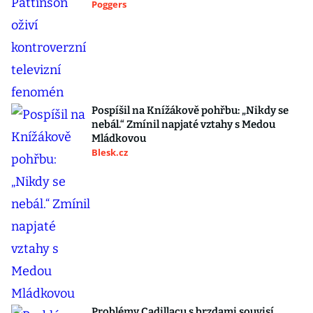
Poggers
Pospíšil na Knížákově pohřbu: „Nikdy se
nebál.“ Zmínil napjaté vztahy s Medou
Mládkovou
Blesk.cz
Problémy Cadillacu s brzdami souvisí