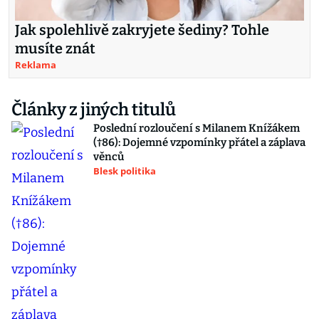
Jak spolehlivě zakryjete šediny? Tohle
musíte znát
Reklama
Články z jiných titulů
Poslední rozloučení s Milanem Knížákem
(†86): Dojemné vzpomínky přátel a záplava
věnců
Blesk politika