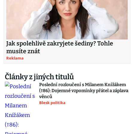
Jak spolehlivě zakryjete šediny? Tohle
musíte znát
Reklama
Články z jiných titulů
Poslední rozloučení s Milanem Knížákem
(†86): Dojemné vzpomínky přátel a záplava
věnců
Blesk politika