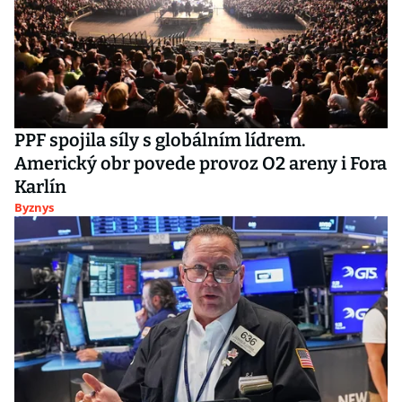
PPF spojila síly s globálním lídrem.
Americký obr povede provoz O2 areny i Fora
Karlín
Byznys