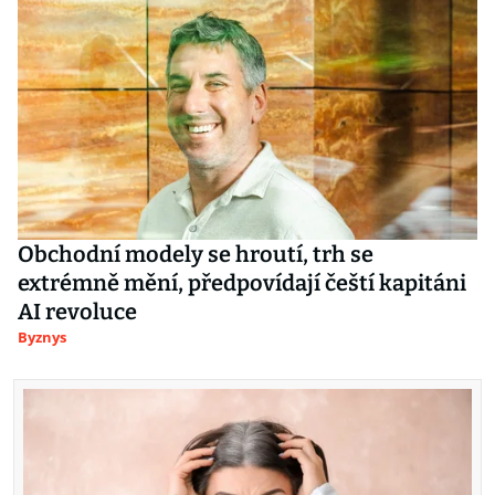
Obchodní modely se hroutí, trh se
extrémně mění, předpovídají čeští kapitáni
AI revoluce
Byznys