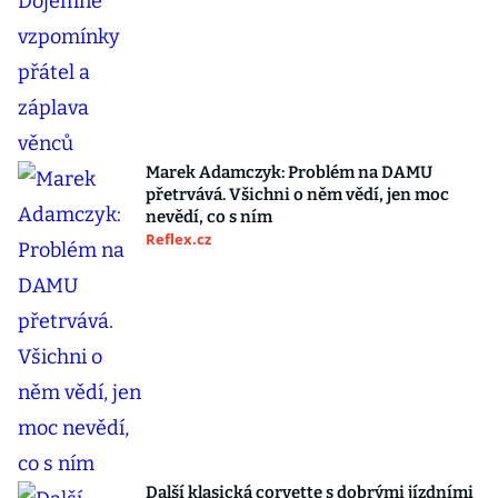
Marek Adamczyk: Problém na DAMU
přetrvává. Všichni o něm vědí, jen moc
nevědí, co s ním
Reflex.cz
Další klasická corvette s dobrými jízdními