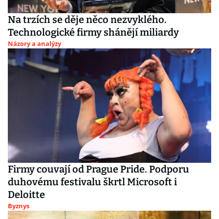
Na trzích se děje něco nezvyklého.
Technologické firmy shánějí miliardy
Názory a analýzy
Firmy couvají od Prague Pride. Podporu
duhovému festivalu škrtl Microsoft i
Deloitte
Byznys