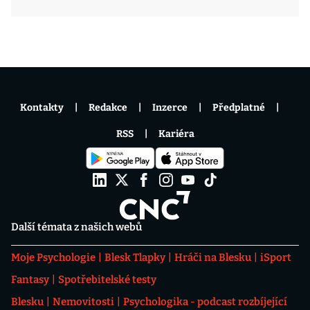
Kontakty
Redakce
Inzerce
Předplatné
RSS
Kariéra
Další témata z našich webů
Moje Psychologie
Blesk Tlapky
Hráči na Blesku
iSport
Fantasy
Spotřebitelské testy
Blesku
Nemovitosti
Psychologika - podcast rozbíjející