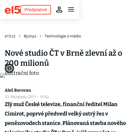
Předplatné
e15.cz
Byznys
Technologie a média
Nové studio ČT v Brně zlevní až o
200 milionů
Aleš Borovan
23. listopadu 2011
·
10:42
Zlý muž České televize, finanční ředitel Milan
Cimirot, poprvé předvedl velký ostrý řez v
penězovodech stanice. Plánovaná stavba nového