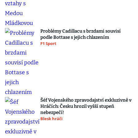
Problémy Cadillacu s brzdami souvisí
podle Bottase s jejich chlazením
F1 Sport
Šéf Vojenského zpravodajství exkluzivně v
Hráčích: Česku hrozil vyšší stupeň
nebezpečí!
Blesk hráči