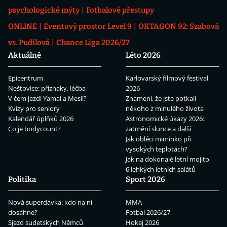
psychologické mýty
Fotbalové přestupy
ONLINE
Eventový prostor Level 9
OKTAGON 92: Szabová
vs. Pudilová
Chance Liga 2026/27
Aktuálně
Léto 2026
Epicentrum
Karlovarský filmový festival
Neštovice: příznaky, léčba
2026
V čem jezdí Yamal a Mesii?
Znamení, že jste potkali
Kvízy pro seniory
někoho z minulého života
Kalendář úplňků 2026
Astronomické úkazy 2026:
Co je bodycount?
zatmění slunce a další
Jak obléci miminko při
vysokých teplotách?
Jak na dokonalé letní mojito
6 lehkých letních salátů
Politika
Sport 2026
Nová superdávka: kdo na ní
MMA
dosáhne?
Fotbal 2026/27
Sjezd sudetských Němců
Hokej 2026