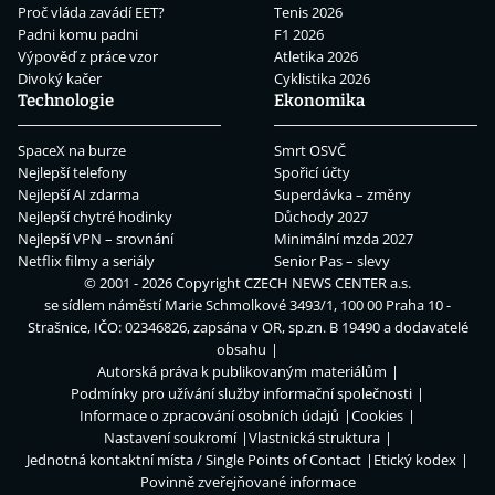
Proč vláda zavádí EET?
Tenis 2026
Padni komu padni
F1 2026
Výpověď z práce vzor
Atletika 2026
Divoký kačer
Cyklistika 2026
Technologie
Ekonomika
SpaceX na burze
Smrt OSVČ
Nejlepší telefony
Spořicí účty
Nejlepší AI zdarma
Superdávka – změny
Nejlepší chytré hodinky
Důchody 2027
Nejlepší VPN – srovnání
Minimální mzda 2027
Netflix filmy a seriály
Senior Pas – slevy
© 2001 - 2026 Copyright
CZECH NEWS CENTER a.s.
se sídlem náměstí Marie Schmolkové 3493/1, 100 00 Praha 10 -
Strašnice, IČO: 02346826, zapsána v OR, sp.zn. B 19490 a dodavatelé
obsahu
Autorská práva k publikovaným materiálům
Podmínky pro užívání služby informační společnosti
Informace o zpracování osobních údajů
Cookies
Nastavení soukromí
Vlastnická struktura
Jednotná kontaktní místa / Single Points of Contact
Etický kodex
Povinně zveřejňované informace