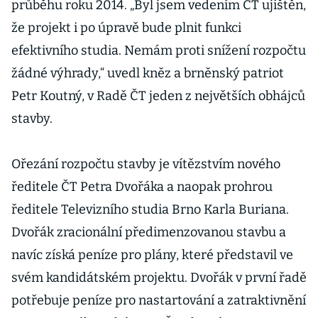
průběhu roku 2014. „Byl jsem vedením ČT ujištěn,
že projekt i po úpravě bude plnit funkci
efektivního studia. Nemám proti snížení rozpočtu
žádné výhrady,“ uvedl kněz a brněnský patriot
Petr Koutný, v Radě ČT jeden z největších obhájců
stavby.
Ořezání rozpočtu stavby je vítězstvím nového
ředitele ČT Petra Dvořáka a naopak prohrou
ředitele Televizního studia Brno Karla Buriana.
Dvořák zracionální předimenzovanou stavbu a
navíc získá peníze pro plány, které představil ve
svém kandidátském projektu. Dvořák v první řadě
potřebuje peníze pro nastartování a zatraktivnění