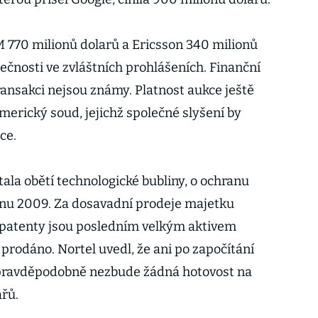
M 770 milionů dolarů a Ericsson 340 milionů
ečnosti ve zvláštních prohlášeních. Finanční
ransakci nejsou známy. Platnost aukce ještě
merický soud, jejichž společné slyšení by
ce.
ala obětí technologické bubliny, o ochranu
ednu 2009. Za dosavadní prodeje majetku
ů, patenty jsou posledním velkým aktivem
 prodáno. Nortel uvedl, že ani po započítání
 pravděpodobně nezbude žádná hotovost na
řů.