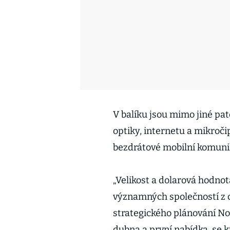
V balíku jsou mimo jiné pat
optiky, internetu a mikroči
bezdrátové mobilní komuni
„Velikost a dolarová hodnot
významných společností z c
strategického plánování No
dubna a první nabídka, se k