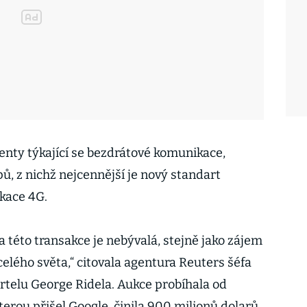
enty týkající se bezdrátové komunikace,
pů, z nichž nejcennější je nový standart
kace 4G.
a této transakce je nebývalá, stejně jako zájem
elého světa,“ citovala agentura Reuters šéfa
rtelu George Ridela. Aukce probíhala od
terou přišel Google, činila 900 milionů dolarů.