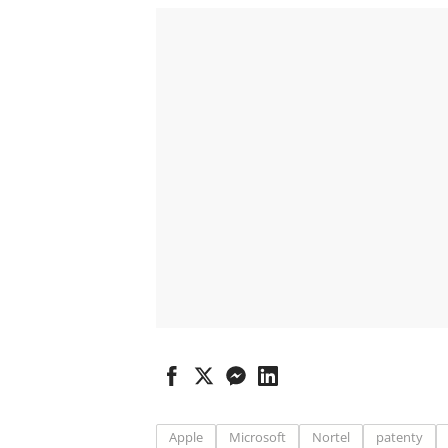
Apple
Microsoft
Nortel
patenty