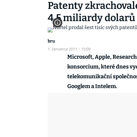
Patenty zkrachoval
4,5 miliardy dolarů
bru
1. července 2011
·
15:09
Microsoft, Apple, Research 
konsorcium, které dnes vyd
telekomunikační společnosti
Googlem a Intelem.