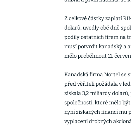
Z celkové částky zaplatí RI
dolarů, uvedly obě dně spol
podíly ostatních firem na t
musí potvrdit kanadský a a
mělo proběhnout 11. červen
Kanadská firma Nortel se st
před věřiteli požádala v l
získala 3,2 miliardy dolar
společnosti, které mělo být
nyní získaných financí mu
vyplacení drobných akcioná