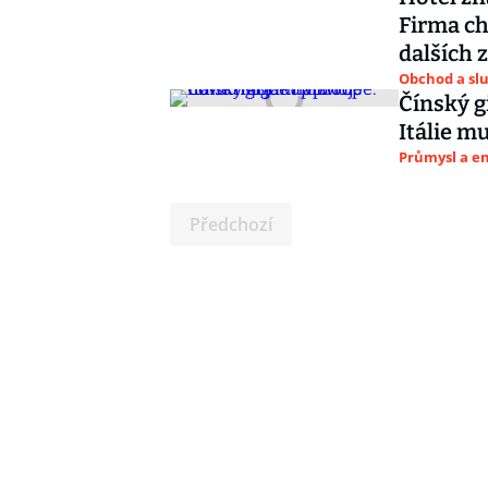
Firma ch
dalších 
Obchod a sl
Čínský g
Itálie m
Průmysl a e
Předchozí