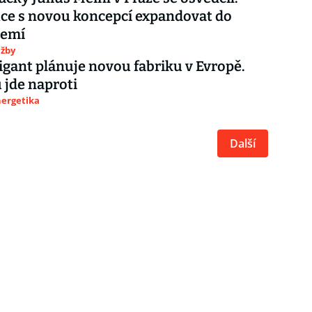
ce s novou koncepcí expandovat do
zemí
užby
igant plánuje novou fabriku v Evropě.
u jde naproti
nergetika
Další