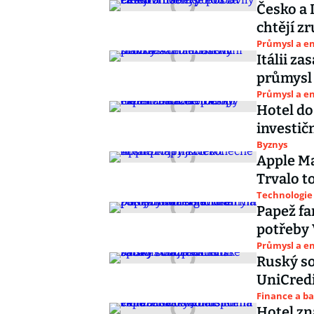
Česko a 
chtějí z
Průmysl a e
Itálii z
průmysl 
Průmysl a e
Hotel do
investič
Byznys
Apple Ma
Trvalo to
Technologie
Papež fa
potřeby 
Průmysl a e
Ruský so
UniCred
Finance a b
Hotel zn