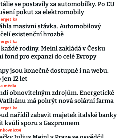
Itálie se postavily za automobilky. Po EU
rušení pokut za elektromobily
nergetika
asáhla masivní stávka. Automobilový
čelí existenční hrozbě
nergetika
 každé rodiny. Meinl zakládá v Česku
ní fond pro expanzi do celé Evropy
py jsou konečně dostupné i na webu.
 jen 12 let
 a média
ndí obnovitelným zdrojům. Energetické
Vatikánu má pokrýt nová solární farma
nergetika
ud nařídil zabavit majetek italské banky
it kvůli sporu s Gazpromem
ankovnictví
ačky Julius Meinl v Praze se osvědčil.