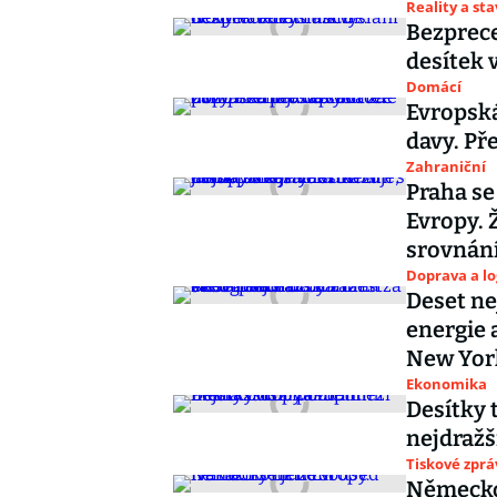
Reality a st
Bezprece
desítek 
Domácí
Evropská
davy. Př
Zahraniční
Praha se
Evropy. 
srovnání
Doprava a lo
Deset ne
energie 
New Yor
Ekonomika
Desítky t
nejdraž
Tiskové zprá
Německo