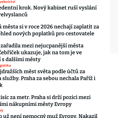
avebnictví
dentní krok. Nový kabinet ruší vyslání
velvyslanců
 města si v roce 2026 nechají zaplatit za
ehled nových poplatků pro cestovatele
 zařadila mezi nejucpanější města
Žebříček ukazuje, jak na tom je ve
 s dalšími městy
gistika
jdražších měst světa podle účtů za
a služby. Praha za sebou nechala Paříž i
k
isíc za metr. Praha si drží pozici mezi
šími nákupními městy Evropy
vy
 už není nemocný muž Evropy. Nakazil