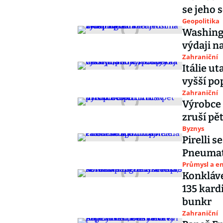
se jeho 
Geopolitika
Washingt
výdaji na
Zahraniční
Itálie u
vyšší po
Zahraniční
Výrobce 
zruší pě
Byznys
Pirelli s
Pneumat
Průmysl a e
Konkláve
135 kard
bunkr
Zahraniční