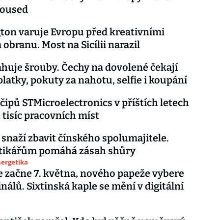
soused
on varuje Evropu před kreativními
 obranu. Most na Sicílii narazil
tahuje šrouby. Čechy na dovolené čekají
platky, pokuty za nahotu, selfie i koupání
čipů STMicroelectronics v příštích letech
t tisíc pracovních míst
e snaží zbavit čínského spolumajitele.
ikářům pomáhá zásah shůry
nergetika
 začne 7. května, nového papeže vybere
inálů. Sixtinská kaple se mění v digitální