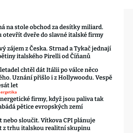
á na stole obchod za desítky miliard.
otevřít dveře do slavné italské firmy
vý zájem z Česka. Strnad a Tykač jednají
pětiny italského Pirelli od Číňanů
etadel chtěl dát Itálii po válce něco
ého. Uznání přišlo i z Hollywoodu. Vespě
sát let
nergetika
nergetické firmy, když jsou paliva tak
abádá pětice evropských zemí
 nebo sloučit. Vítkova CPI plánuje
 z trhu italskou realitní skupinu