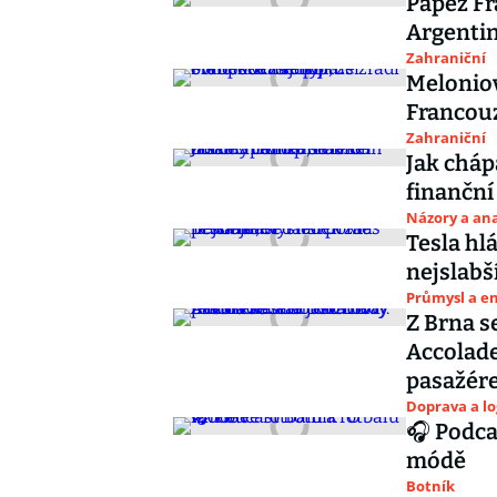
Papež Fr
Argentin
Zahraniční
Melonio
Francouz
Zahraniční
Jak cháp
finanční
Názory a ana
Tesla hlá
nejslabš
Průmysl a e
Z Brna s
Accolade
pasažér
Doprava a lo
🎧 Podca
módě
Botník