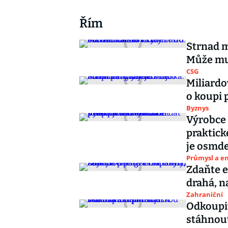
Řím
Strnad m
Může mu 
CSG
Miliardo
o koupi 
Byznys
Výrobce l
praktick
je osmde
Průmysl a e
Zdaňte e
drahá, n
Zahraniční
Odkoupit
stáhnout