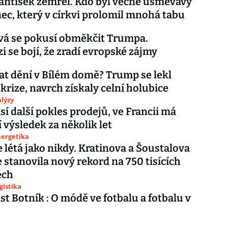
antišek zemřel. Kdo byl věčně usměvavý
ec, který v církvi prolomil mnohá tabu
vá se pokusí obměkčit Trumpa.
i se bojí, že zradí evropské zájmy
at dění v Bílém domě? Trump se lekl
 krize, navrch získaly celní holubice
lýzy
sí další pokles prodejů, ve Francii má
í výsledek za několik let
nergetika
e létá jako nikdy. Kratinova a Šoustalova
 stanovila nový rekord na 750 tisících
ech
gistika
st Botník : O módě ve fotbalu a fotbalu v