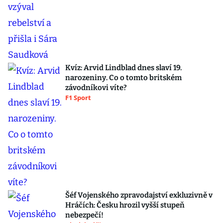
Kvíz: Arvid Lindblad dnes slaví 19.
narozeniny. Co o tomto britském
závodníkovi víte?
F1 Sport
Šéf Vojenského zpravodajství exkluzivně v
Hráčích: Česku hrozil vyšší stupeň
nebezpečí!