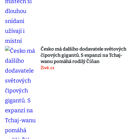
Česko má dalšího dodavatele světových
čipových gigantů. S expanzí na Tchaj-
wanu pomáhá rodilý Číňan
Živě.cz