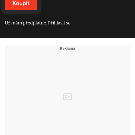
Koupit
Už mám předplatné.
Přihlásit se