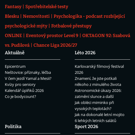
Fantasy
Spotřebitelské testy
Blesku
Nemovitosti
Psychologika - podcast rozbíjející
psychologické mýty
Fotbalové přestupy
ONLINE
Eventový prostor Level 9
OKTAGON 92: Szabová
vs. Pudilová
Chance Liga 2026/27
Aktuálně
Léto 2026
Epicentrum
Karlovarský filmový festival
Neštovice: příznaky, léčba
2026
V čem jezdí Yamal a Mesii?
Znamení, že jste potkali
Kvízy pro seniory
někoho z minulého života
Kalendář úplňků 2026
Astronomické úkazy 2026:
Co je bodycount?
zatmění slunce a další
Jak obléci miminko při
vysokých teplotách?
Jak na dokonalé letní mojito
6 lehkých letních salátů
Politika
Sport 2026