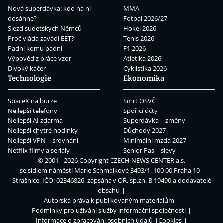
Nová superdávka: kdo na ní
MMA
dosáhne?
Fotbal 2026/27
Sjezd sudetských Němců
Hokej 2026
Proč vláda zavádí EET?
Tenis 2026
Padni komu padni
F1 2026
Výpověď z práce vzor
Atletika 2026
Divoký kačer
Cyklistika 2026
Technologie
Ekonomika
SpaceX na burze
Smrt OSVČ
Nejlepší telefony
Spořicí účty
Nejlepší AI zdarma
Superdávka – změny
Nejlepší chytré hodinky
Důchody 2027
Nejlepší VPN – srovnání
Minimální mzda 2027
Netflix filmy a seriály
Senior Pas – slevy
© 2001 - 2026 Copyright
CZECH NEWS CENTER a.s.
se sídlem náměstí Marie Schmolkové 3493/1, 100 00 Praha 10 -
Strašnice, IČO: 02346826, zapsána v OR, sp.zn. B 19490 a dodavatelé
obsahu
Autorská práva k publikovaným materiálům
Podmínky pro užívání služby informační společnosti
Informace o zpracování osobních údajů
Cookies