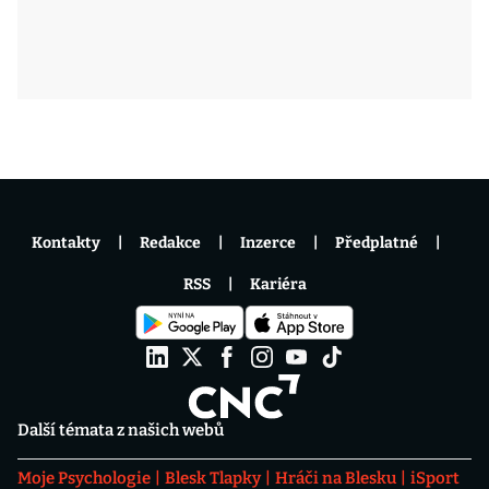
Kontakty
Redakce
Inzerce
Předplatné
RSS
Kariéra
Další témata z našich webů
Moje Psychologie
Blesk Tlapky
Hráči na Blesku
iSport