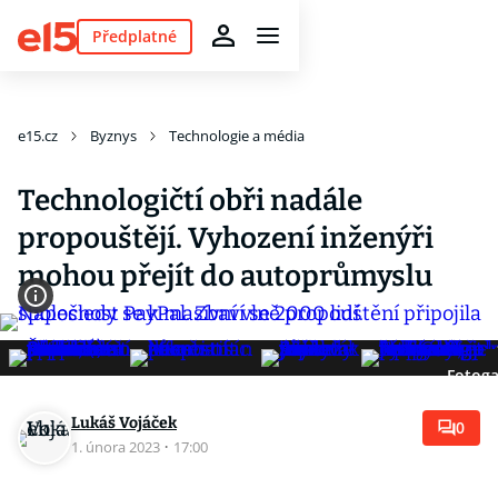
Předplatné
e15.cz
Byznys
Technologie a média
Technologičtí obři nadále
propouštějí. Vyhození inženýři
mohou přejít do autoprůmyslu
Fotoga
Lukáš Vojáček
0
1. února 2023
·
17:00