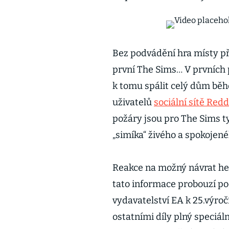
Bez podvádění hra místy při
první The Sims… V prvních 
k tomu spálit celý dům běh
uživatelů
sociální sítě Redd
požáry jsou pro The Sims ty
„simíka“ živého a spokojen
Reakce na možný návrat her
tato informace probouzí po
vydavatelství EA k 25.výročí
ostatními díly plný speciál