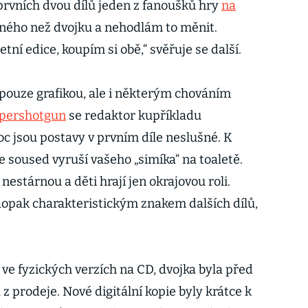
rvních dvou dílů jeden z fanoušků hry
na
jiného než dvojku a nehodlám to měnit.
ní edice, koupím si obě,“ svěřuje se další.
í pouze grafikou, ale i některým chováním
pershotgun
se redaktor kupříkladu
oc jsou postavy v prvním díle neslušné. K
e soused vyruší vašeho „simíka“ na toaletě.
nestárnou a děti hrají jen okrajovou roli.
aopak charakteristickým znakem dalších dílů,
ve fyzických verzích na CD, dvojka byla před
 z prodeje. Nové digitální kopie byly krátce k