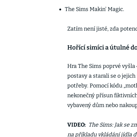
The Sims Makin' Magic.
Zatím není jisté, zda potenc
Hořící simíci a útulné 
Hra The Sims poprvé vyšla 4.
postavy a starali se o jejich
potřeby. Pomocí kódu „moth
nekonečný přísun fiktivníc
vybavený dům nebo nakoupi
VIDEO:
The Sims: Jak se zm
na příkladu vkládání jídla 