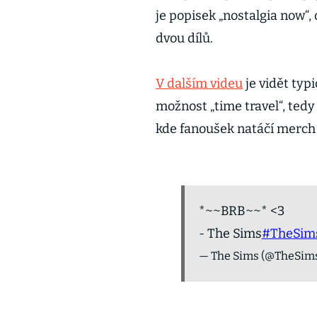
je popisek „nostalgia now“,
dvou dílů.
V dalším videu
je vidět typi
možnost „time travel“, tedy
kde fanoušek natáčí merch 
*~~BRB~~* <3
- The Sims
#TheSim
— The Sims (@TheSim