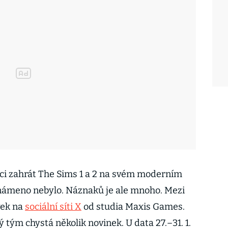
i zahrát The Sims 1 a 2 na svém moderním
oznámeno nebylo. Náznaků je ale mnoho. Mezi
vek na
sociální síti X
od studia Maxis Games.
ým chystá několik novinek. U data 27.–⁠⁠⁠⁠⁠⁠31. 1.