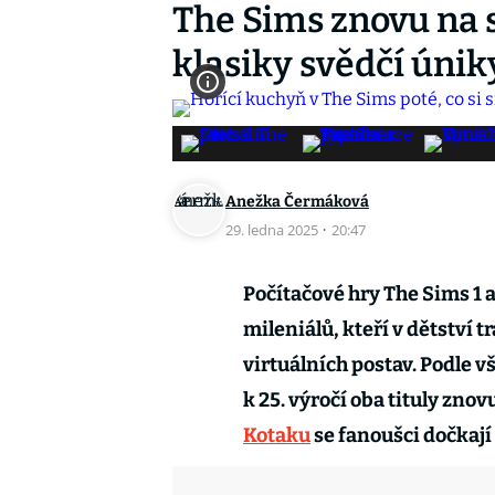
The Sims znovu na 
klasiky svědčí únik
Anežka Čermáková
29. ledna 2025
·
20:47
Počítačové hry The Sims 1 a
mileniálů, kteří v dětství 
virtuálních postav. Podle v
k 25. výročí oba tituly zno
Kotaku
se fanoušci dočkají 