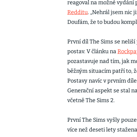
reagoval na možné vydání p
Redditu
. „Nehrál jsem nic 
Doufám, že to budou komplet
První díl The Sims se neliš
postav. V článku na
Rockpa
pozastavuje nad tím, jak m
běžným situacím patří to, ž
Postavy navíc v prvním díle 
Generační aspekt se stal n
včetně The Sims 2.
První The Sims vyšly pouze 
více než deseti lety stažena