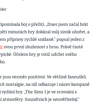
pomínala boj o přežití. „Dnes jsem začal hrát
pěti minutách hry dokázal můj simík uhořet, a
em přípravy rychlé snídaně,“ popsal jeden z
it
svou první zkušenost s hrou. Právě časté
pické. Účelem hry je totiž udržet svého
ého.
 jsou vesměs pozitivní. Ve většině fanoušků
cit nostalgie, na níž odkazuje i název kampaně
 vydání hry. „The Sims 1 je ve srovnání s
ní atmosféry. Soundtrack je neuvěřitelný,“