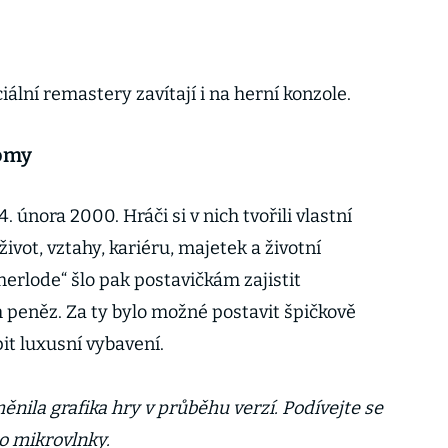
iální remastery zavítají i na herní konzole.
domy
 února 2000. Hráči si v nich tvořili vlastní
 život, vztahy, kariéru, majetek a životní
erlode“ šlo pak postavičkám zajistit
h peněz. Za ty bylo možné postavit špičkově
t luxusní vybavení.
ěnila grafika hry v průběhu verzí. Podívejte se
do mikrovlnky.