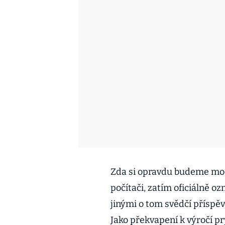
Zda si opravdu budeme moc
počítači, zatím oficiálně 
jinými o tom svědčí příspě
Jako překvapení k výročí prý t