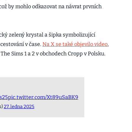
 což by mohlo odkazovat na návrat prvních
cký zelený krystal a šipka symbolizující
 cestování v čase.
Na X se také objevilo video
,
The Sims 1 a 2 v obchodech Cropp v Polsku.
s25
pic.twitter.com/Xt89uSaBK9
s)
27. ledna 2025