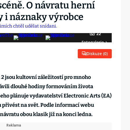
scéně. O návratu herní
y i náznaky výrobce
22
Fotogalerie
Diskuze (
0
)
 2 jsou kultovní záležitostí pro mnoho
trávili dlouhé hodiny formováním života
šeho plánuje vydavatelství Electronic Arts (EA)
vu přivést na svět. Podle informací webu
návratu obou klasik již na konci ledna.