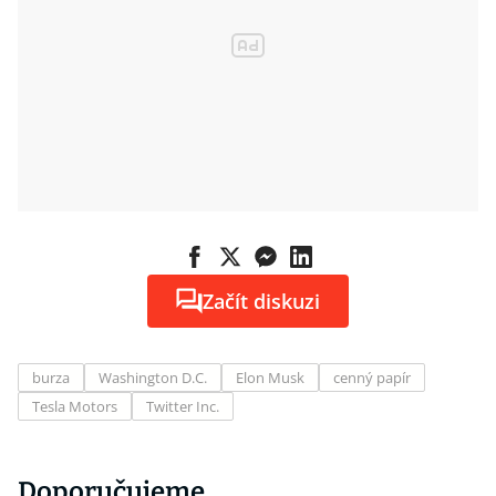
Začít diskuzi
burza
Washington D.C.
Elon Musk
cenný papír
Tesla Motors
Twitter Inc.
Doporučujeme