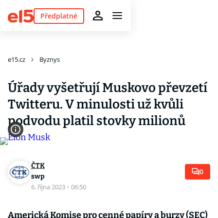
Předplatné
e15.cz
Byznys
Úřady vyšetřují Muskovo převzetí
Twitteru. V minulosti už kvůli
podvodu platil stovky milionů
ČTK
0
swp
6. října 2023
·
06:50
Americká Komise pro cenné papíry a burzy (SEC)