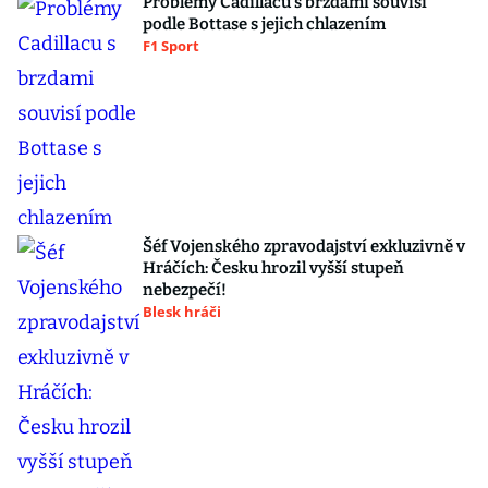
Problémy Cadillacu s brzdami souvisí
podle Bottase s jejich chlazením
F1 Sport
Šéf Vojenského zpravodajství exkluzivně v
Hráčích: Česku hrozil vyšší stupeň
nebezpečí!
Blesk hráči