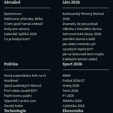
Aktuálně
Léto 2026
Epicentrum
Karlovarský filmový festival
Neštovice: příznaky, léčba
2026
V čem jezdí Yamal a Mesii?
Znamení, že jste potkali
Kvízy pro seniory
někoho z minulého života
Kalendář úplňků 2026
Astronomické úkazy 2026:
Co je bodycount?
zatmění slunce a další
Jak obléci miminko při
vysokých teplotách?
Jak na dokonalé letní mojito
6 lehkých letních salátů
Politika
Sport 2026
Nová superdávka: kdo na ní
MMA
dosáhne?
Fotbal 2026/27
Sjezd sudetských Němců
Hokej 2026
Proč vláda zavádí EET?
Tenis 2026
Padni komu padni
F1 2026
Výpověď z práce vzor
Atletika 2026
Divoký kačer
Cyklistika 2026
Technologie
Ekonomika