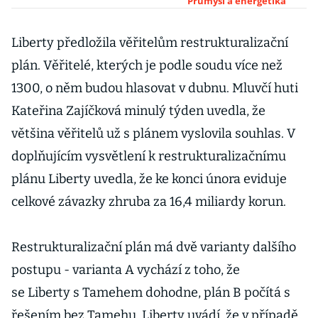
restrukturalizačn
Průmysl a energetika
ím plánem
Liberty předložila věřitelům restrukturalizační
plán. Věřitelé, kterých je podle soudu více než
1300, o něm budou hlasovat v dubnu. Mluvčí huti
Kateřina Zajíčková minulý týden uvedla, že
většina věřitelů už s plánem vyslovila souhlas. V
doplňujícím vysvětlení k restrukturalizačnímu
plánu Liberty uvedla, že ke konci února eviduje
celkové závazky zhruba za 16,4 miliardy korun.
Restrukturalizační plán má dvě varianty dalšího
postupu - varianta A vychází z toho, že
se Liberty s Tamehem dohodne, plán B počítá s
řešením bez Tamehu. Liberty uvádí, že v případě