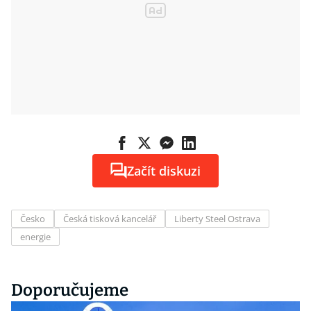
Začít diskuzi
Česko
Česká tisková kancelář
Liberty Steel Ostrava
energie
Doporučujeme