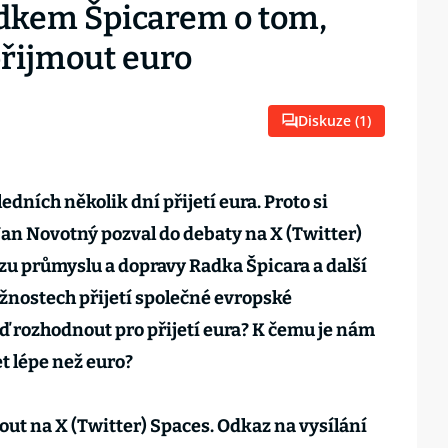
adkem Špicarem o tom,
řijmout euro
Diskuze (
1
)
edních několik dní přijetí eura. Proto si
Jan Novotný pozval do debaty na X (Twitter)
u průmyslu a dopravy Radka Špicara a další
ožnostech přijetí společné evropské
ď rozhodnout pro přijetí eura? K čemu je nám
t lépe než euro?
ut na X (Twitter) Spaces. Odkaz na vysílání