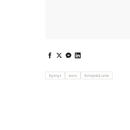
byznys
euro
Evropská unie