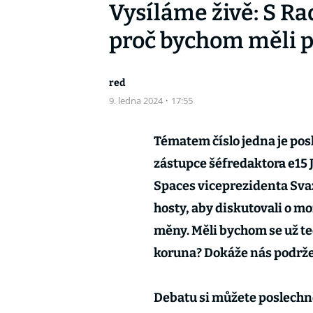
Vysíláme živě: S R
proč bychom měli p
red
9. ledna 2024
·
17:55
Tématem číslo jedna je posl
zástupce šéfredaktora e15 
Spaces viceprezidenta Svaz
hosty, aby diskutovali o m
měny. Měli bychom se už te
koruna? Dokáže nás podrže
Debatu si můžete poslechno