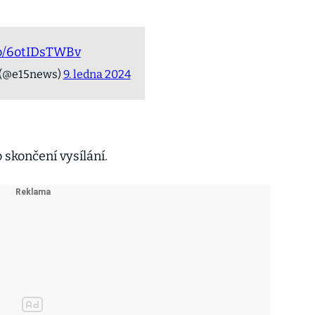
.co/6otIDsTWBv
 (@e15news)
9. ledna 2024
 skončení vysílání.