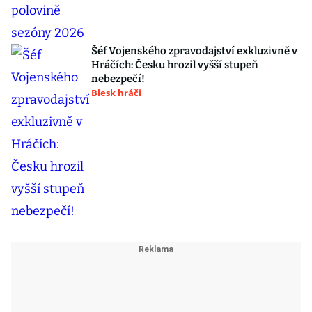
Šéf Vojenského zpravodajství exkluzivně v
Hráčích: Česku hrozil vyšší stupeň
nebezpečí!
Blesk hráči