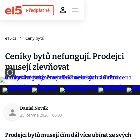
Předplatné
e15.cz
Ceny bytů
Ceníky bytů nefungují. Prodejci
musejí zlevňovat
Daniel Novák
25. června 2020
·
06:00
Prodejci bytů musejí čím dál více ubírat ze svých