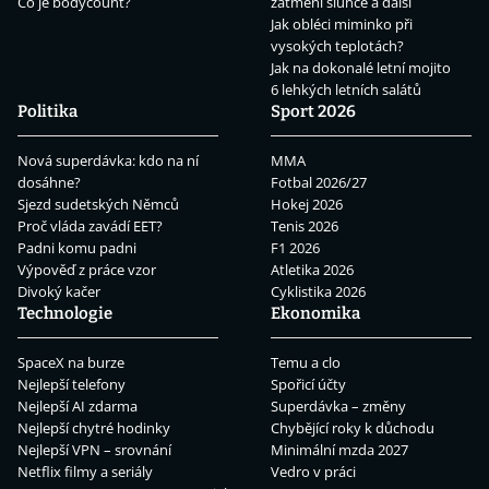
Co je bodycount?
zatmění slunce a další
Jak obléci miminko při
vysokých teplotách?
Jak na dokonalé letní mojito
6 lehkých letních salátů
Politika
Sport 2026
Nová superdávka: kdo na ní
MMA
dosáhne?
Fotbal 2026/27
Sjezd sudetských Němců
Hokej 2026
Proč vláda zavádí EET?
Tenis 2026
Padni komu padni
F1 2026
Výpověď z práce vzor
Atletika 2026
Divoký kačer
Cyklistika 2026
Technologie
Ekonomika
SpaceX na burze
Temu a clo
Nejlepší telefony
Spořicí účty
Nejlepší AI zdarma
Superdávka – změny
Nejlepší chytré hodinky
Chybějící roky k důchodu
Nejlepší VPN – srovnání
Minimální mzda 2027
Netflix filmy a seriály
Vedro v práci