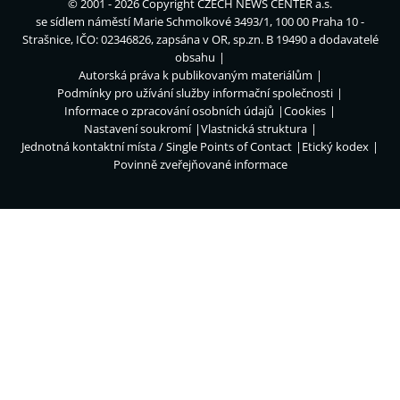
© 2001 - 2026 Copyright
CZECH NEWS CENTER a.s.
se sídlem náměstí Marie Schmolkové 3493/1, 100 00 Praha 10 -
Strašnice, IČO: 02346826, zapsána v OR, sp.zn. B 19490 a dodavatelé
obsahu
Autorská práva k publikovaným materiálům
Podmínky pro užívání služby informační společnosti
Informace o zpracování osobních údajů
Cookies
Nastavení soukromí
Vlastnická struktura
Jednotná kontaktní místa / Single Points of Contact
Etický kodex
Povinně zveřejňované informace