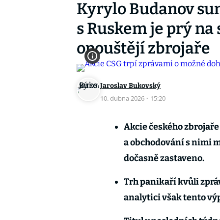
Kyrylo Budanov sun
s Ruskem je prý na 
opouštějí zbrojaře
Jaroslav Bukovský
10. dubna 2026
·
15:20
Akcie českého zbrojař
a obchodování s nimi 
dočasně zastaveno.
Trh panikaří kvůli zpr
analytici však tento vý