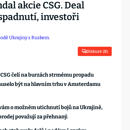
dal akcie CSG. Deal
spadnutí, investoři
Diskuze (
8
)
e CSG čelí na burzách strmému propadu
muselo být na hlavním trhu v Amsterdamu
ávám o možném utichnutí bojů na Ukrajině,
prodej považují za přehnaný.