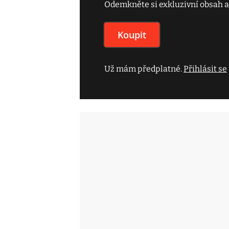
Odemkněte si exkluzivní obsah a
Koupit
Už mám předplatné.
Přihlásit se