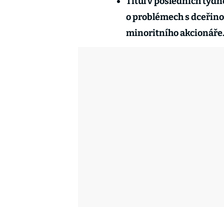
Titul v posledních týdn
o problémech s dceřin
minoritního akcionáře