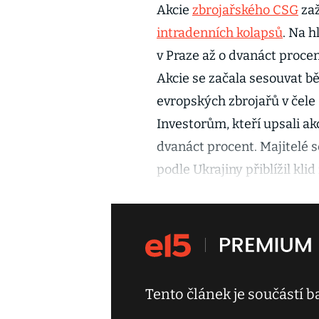
Akcie
zbrojařského CSG
zaž
intradenních kolapsů
. Na h
v Praze až o dvanáct proc
Akcie se začala sesouvat 
evropských zbrojařů v čel
Investorům, kteří upsali ak
dvanáct procent. Majitelé se
podle Ukrajiny přiblížil klid
Tento článek je součástí 