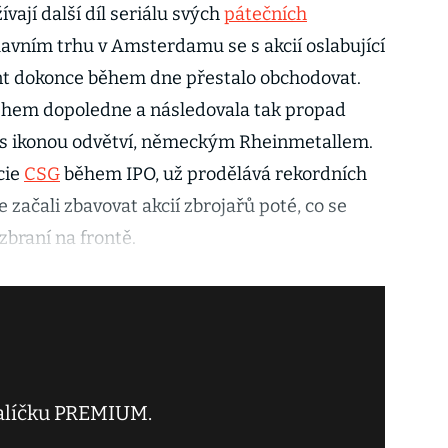
ívají další díl seriálu svých
pátečních
lavním trhu v Amsterdamu se s akcií oslabující
ent dokonce během dne přestalo obchodovat.
během dopoledne a následovala tak propad
e s ikonou odvětví, německým Rheinmetallem.
cie
CSG
během IPO, už prodělává rekordních
 začali zbavovat akcií zbrojařů poté, co se
 zbraní na frontě.
balíčku PREMIUM.