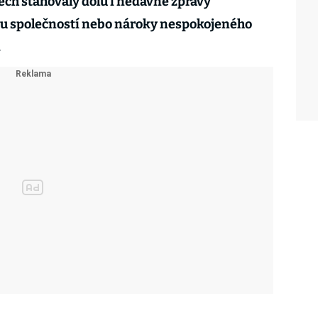
ech stahovaly dolů i nedávné zprávy
ou společností nebo nároky nespokojeného
.