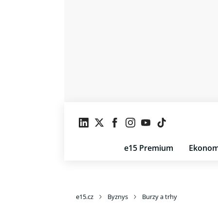
e15 Premium
Ekonom
e15.cz
Byznys
Burzy a trhy