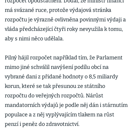
rozpočet opodstatnění. Dodal, že ministr financí
má svázané ruce, protože výdajová stránka
rozpočtu je výrazně ovlivněna povinnými výdaji a
vláda předcházející čtyři roky nevyužila k tomu,
aby s nimi něco udělala.
Pilný hájil rozpočet například tím, že Parlament
mimo jiné schválil navýšení podílu obcí na
vybrané dani z přidané hodnoty o 8,5 miliardy
korun, které se tak přesunou ze státního
rozpočtu do veřejných rozpočtů. Nárůst
mandatorních výdajů je podle něj dán i stárnutím
populace a z něj vyplývajícím tlakem na růst
penzí i peněz do zdravotnictví.