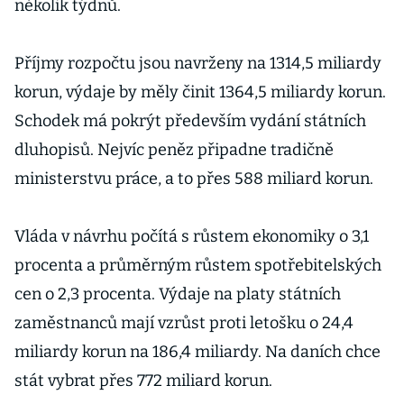
několik týdnů.
Příjmy rozpočtu jsou navrženy na 1314,5 miliardy
korun, výdaje by měly činit 1364,5 miliardy korun.
Schodek má pokrýt především vydání státních
dluhopisů. Nejvíc peněz připadne tradičně
ministerstvu práce, a to přes 588 miliard korun.
Vláda v návrhu počítá s růstem ekonomiky o 3,1
procenta a průměrným růstem spotřebitelských
cen o 2,3 procenta. Výdaje na platy státních
zaměstnanců mají vzrůst proti letošku o 24,4
miliardy korun na 186,4 miliardy. Na daních chce
stát vybrat přes 772 miliard korun.