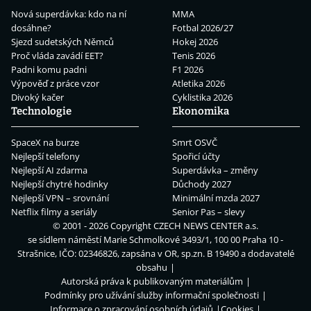
Nová superdávka: kdo na ní
MMA
dosáhne?
Fotbal 2026/27
Sjezd sudetských Němců
Hokej 2026
Proč vláda zavádí EET?
Tenis 2026
Padni komu padni
F1 2026
Výpověď z práce vzor
Atletika 2026
Divoký kačer
Cyklistika 2026
Technologie
Ekonomika
SpaceX na burze
Smrt OSVČ
Nejlepší telefony
Spořicí účty
Nejlepší AI zdarma
Superdávka – změny
Nejlepší chytré hodinky
Důchody 2027
Nejlepší VPN – srovnání
Minimální mzda 2027
Netflix filmy a seriály
Senior Pas – slevy
© 2001 - 2026 Copyright
CZECH NEWS CENTER a.s.
se sídlem náměstí Marie Schmolkové 3493/1, 100 00 Praha 10 -
Strašnice, IČO: 02346826, zapsána v OR, sp.zn. B 19490 a dodavatelé
obsahu
Autorská práva k publikovaným materiálům
Podmínky pro užívání služby informační společnosti
Informace o zpracování osobních údajů
Cookies