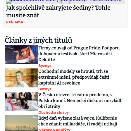
Jak spolehlivě zakryjete šediny? Tohle
musíte znát
Reklama
Články z jiných titulů
Firmy couvají od Prague Pride. Podporu
duhovému festivalu škrtl Microsoft i
Deloitte
Byznys
Obchodní modely se hroutí, trh se
extrémně mění, předpovídají čeští
kapitáni AI revoluce
Byznys
V Česku otevřel třicátou prodejnu, v
Polsku končí. Německý diskont nezvládl
obří ztráty
Obchod a služby
Když daň vyžene zlatá vejce. Kalifornie
chce zdanit miliardáře, ti raději utíkají
Názory a analýzy