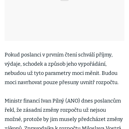
Pokud poslanci v prvním čtení schválí příjmy,
výdaje, schodek a způsob jeho vypořádání,
nebudou už tyto parametry moci měnit. Budou
moci navrhovat pouze přesuny uvnitř rozpočtu.
Ministr financí Ivan Pilný (ANO) dnes poslancům
řekl, že zásadní změny rozpočtu už nejsou
možné, protože by jim musely předcházet změny
zákonů. Zpravodajka k rozpočtu Miloslava Vostrá