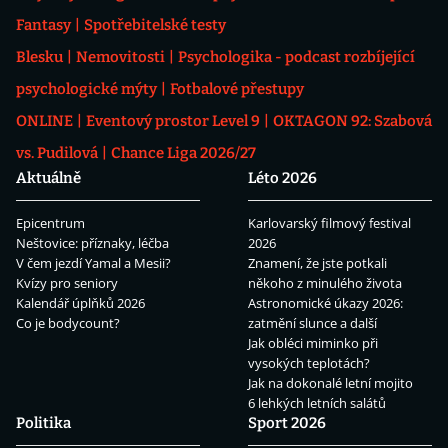
Fantasy
Spotřebitelské testy
Blesku
Nemovitosti
Psychologika - podcast rozbíjející
psychologické mýty
Fotbalové přestupy
ONLINE
Eventový prostor Level 9
OKTAGON 92: Szabová
vs. Pudilová
Chance Liga 2026/27
Aktuálně
Léto 2026
Epicentrum
Karlovarský filmový festival
Neštovice: příznaky, léčba
2026
V čem jezdí Yamal a Mesii?
Znamení, že jste potkali
Kvízy pro seniory
někoho z minulého života
Kalendář úplňků 2026
Astronomické úkazy 2026:
Co je bodycount?
zatmění slunce a další
Jak obléci miminko při
vysokých teplotách?
Jak na dokonalé letní mojito
6 lehkých letních salátů
Politika
Sport 2026