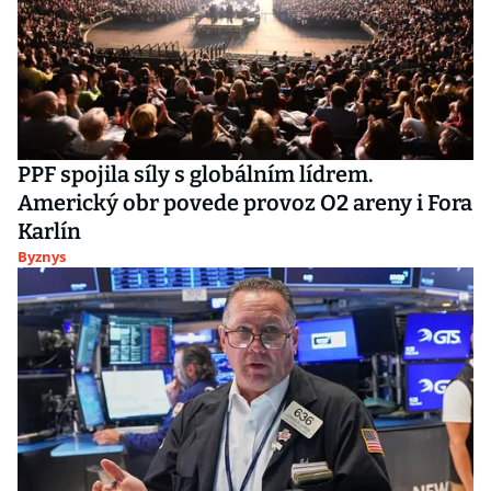
PPF spojila síly s globálním lídrem.
Americký obr povede provoz O2 areny i Fora
Karlín
Byznys