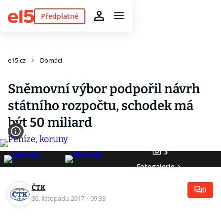
Předplatné
e15.cz
Domácí
Sněmovní výbor podpořil návrh
státního rozpočtu, schodek má
být 50 miliard
3
Fotogalerie
ČTK
0
30. listopadu 2017
·
09:33