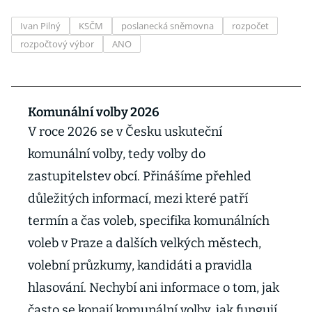
Ivan Pilný
KSČM
poslanecká sněmovna
rozpočet
rozpočtový výbor
ANO
Komunální volby 2026
V roce 2026 se v Česku uskuteční
komunální volby, tedy volby do
zastupitelstev obcí. Přinášíme přehled
důležitých informací, mezi které patří
termín a čas voleb, specifika komunálních
voleb v Praze a dalších velkých městech,
volební průzkumy, kandidáti a pravidla
hlasování. Nechybí ani informace o tom, jak
často se konají komunální volby, jak fungují