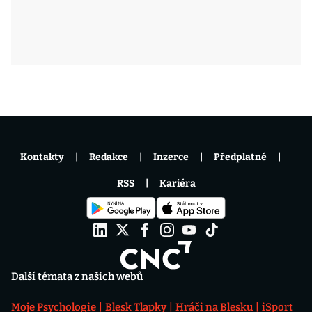
Kontakty
Redakce
Inzerce
Předplatné
RSS
Kariéra
Další témata z našich webů
Moje Psychologie
Blesk Tlapky
Hráči na Blesku
iSport