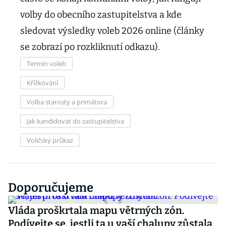
volby do obecního zastupitelstva a kde
sledovat výsledky voleb 2026 online (články
se zobrazí po rozkliknutí odkazu).
Termín voleb
Křížkování
Volba starosty a primátora
Jak kandidovat do zastupitelstva
Voličský průkaz
Doporučujeme
Vláda proškrtala mapu větrných zón.
Podívejte se, jestli ta u vaší chalupy zůstala