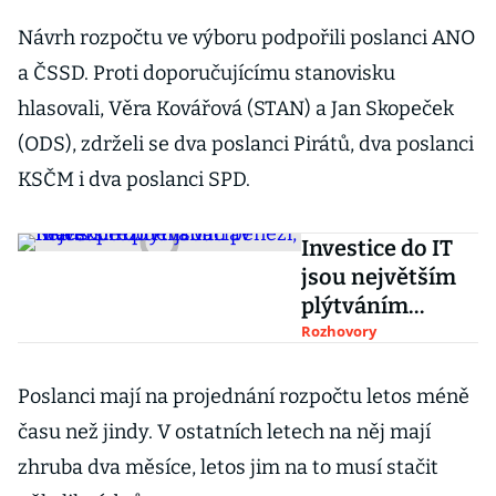
Návrh rozpočtu ve výboru podpořili poslanci ANO
a ČSSD. Proti doporučujícímu stanovisku
hlasovali, Věra Kovářová (STAN) a Jan Skopeček
(ODS), zdrželi se dva poslanci Pirátů, dva poslanci
KSČM i dva poslanci SPD.
Investice do IT
jsou největším
plýtváním
penězi, říká
Rozhovory
exprezident
Václav Klaus
Poslanci mají na projednání rozpočtu letos méně
času než jindy. V ostatních letech na něj mají
zhruba dva měsíce, letos jim na to musí stačit