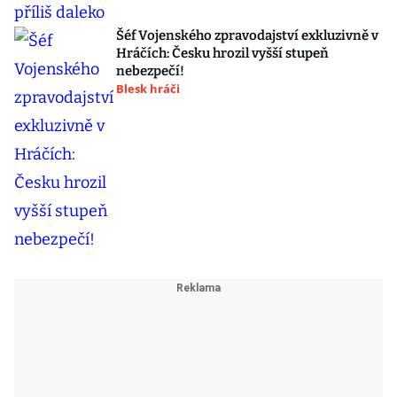
Šéf Vojenského zpravodajství exkluzivně v
Hráčích: Česku hrozil vyšší stupeň
nebezpečí!
Blesk hráči