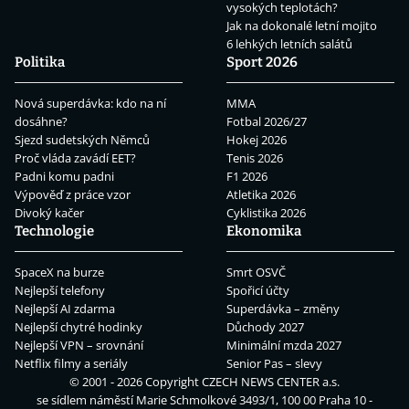
vysokých teplotách?
Jak na dokonalé letní mojito
6 lehkých letních salátů
Politika
Sport 2026
Nová superdávka: kdo na ní
MMA
dosáhne?
Fotbal 2026/27
Sjezd sudetských Němců
Hokej 2026
Proč vláda zavádí EET?
Tenis 2026
Padni komu padni
F1 2026
Výpověď z práce vzor
Atletika 2026
Divoký kačer
Cyklistika 2026
Technologie
Ekonomika
SpaceX na burze
Smrt OSVČ
Nejlepší telefony
Spořicí účty
Nejlepší AI zdarma
Superdávka – změny
Nejlepší chytré hodinky
Důchody 2027
Nejlepší VPN – srovnání
Minimální mzda 2027
Netflix filmy a seriály
Senior Pas – slevy
© 2001 - 2026 Copyright
CZECH NEWS CENTER a.s.
se sídlem náměstí Marie Schmolkové 3493/1, 100 00 Praha 10 -