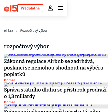
Předplatné
e15.cz
Rozpočtový výbor
rozpočtový výbor
Zákonná regulace Airbnb se zadrhává,
poslanci se nemohou shodnout na výběru
poplatků
Domácí
Správa státního dluhu se příští rok prodraží
o 1,3 miliardy
Domácí
Sněmovní výbor podpořil návrh státního