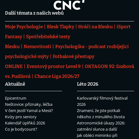
Další témata z našich webů
Moje Psychologie
Blesk Tlapky
Hráči na Blesku
iSport
Fantasy
Spotřebitelské testy
Blesku
Nemovitosti
Psychologika - podcast rozbíjející
psychologické mýty
Fotbalové přestupy
ONLINE
Eventový prostor Level 9
OKTAGON 92: Szabová
vs. Pudilová
Chance Liga 2026/27
Aktuálně
Léto 2026
Epicentrum
Karlovarský filmový festival
Neštovice: příznaky, léčba
2026
V čem jezdí Yamal a Mesii?
Znamení, že jste potkali
Kvízy pro seniory
někoho z minulého života
Kalendář úplňků 2026
Astronomické úkazy 2026:
Co je bodycount?
zatmění slunce a další
Jak obléci miminko při