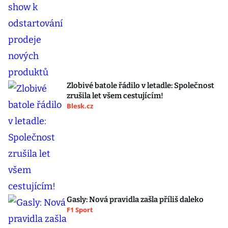
Zlobivé batole řádilo v letadle: Společnost
zrušila let všem cestujícím!
Blesk.cz
Gasly: Nová pravidla zašla příliš daleko
F1 Sport