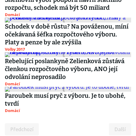
rozpočtu, schodek má být 50 miliard
Domácí
Schodek v době růstu? Na pováženou, míní
očekávaná šéfka rozpočtového výboru.
Platy a penze by ale zvýšila
Volby 2017
Rebelující poslankyně Zelienková zůstává
členkou rozpočtového výboru, ANO její
odvolání neprosadilo
Domácí
Paroubek musí pryč z výboru. Je to ubohé,
tvrdí
Domácí
Předchozí
Další