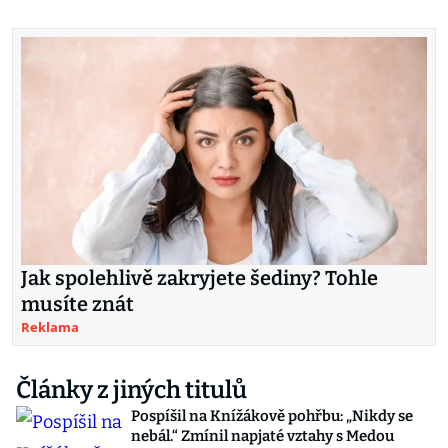
Jak spolehlivě zakryjete šediny? Tohle
musíte znát
Reklama
Články z jiných titulů
Pospíšil na Knížákově pohřbu: „Nikdy se
nebál.“ Zmínil napjaté vztahy s Medou