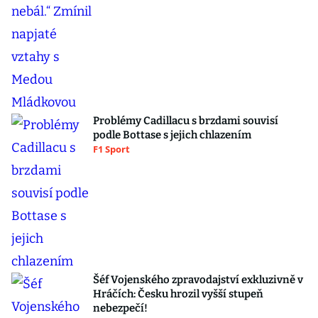
Problémy Cadillacu s brzdami souvisí
podle Bottase s jejich chlazením
F1 Sport
Šéf Vojenského zpravodajství exkluzivně v
Hráčích: Česku hrozil vyšší stupeň
nebezpečí!