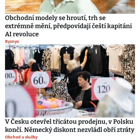
Obchodní modely se hroutí, trh se
extrémně mění, předpovídají čeští kapitáni
AI revoluce
Byznys
V Česku otevřel třicátou prodejnu, v Polsku
končí. Německý diskont nezvládl obří ztráty
Obchod a služby