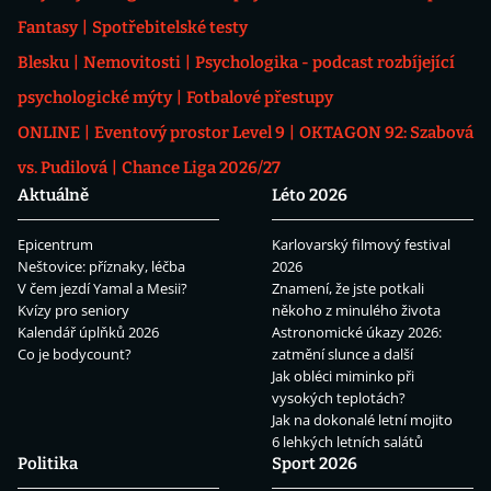
Fantasy
Spotřebitelské testy
Blesku
Nemovitosti
Psychologika - podcast rozbíjející
psychologické mýty
Fotbalové přestupy
ONLINE
Eventový prostor Level 9
OKTAGON 92: Szabová
vs. Pudilová
Chance Liga 2026/27
Aktuálně
Léto 2026
Epicentrum
Karlovarský filmový festival
Neštovice: příznaky, léčba
2026
V čem jezdí Yamal a Mesii?
Znamení, že jste potkali
Kvízy pro seniory
někoho z minulého života
Kalendář úplňků 2026
Astronomické úkazy 2026:
Co je bodycount?
zatmění slunce a další
Jak obléci miminko při
vysokých teplotách?
Jak na dokonalé letní mojito
6 lehkých letních salátů
Politika
Sport 2026