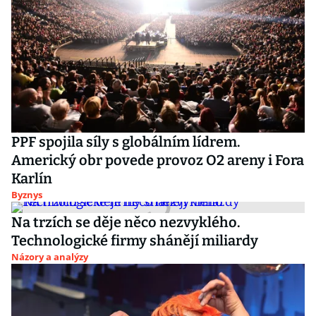
PPF spojila síly s globálním lídrem.
Americký obr povede provoz O2 areny i Fora
Karlín
Byznys
Na trzích se děje něco nezvyklého.
Technologické firmy shánějí miliardy
Názory a analýzy