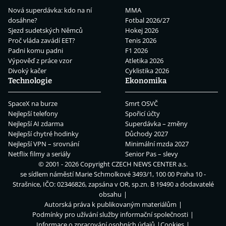
Nová superdávka: kdo na ní
MMA
dosáhne?
Fotbal 2026/27
Sjezd sudetských Němců
Hokej 2026
Proč vláda zavádí EET?
Tenis 2026
Padni komu padni
F1 2026
Výpověď z práce vzor
Atletika 2026
Divoký kačer
Cyklistika 2026
Technologie
Ekonomika
SpaceX na burze
Smrt OSVČ
Nejlepší telefony
Spořicí účty
Nejlepší AI zdarma
Superdávka – změny
Nejlepší chytré hodinky
Důchody 2027
Nejlepší VPN – srovnání
Minimální mzda 2027
Netflix filmy a seriály
Senior Pas – slevy
© 2001 - 2026 Copyright
CZECH NEWS CENTER a.s.
se sídlem náměstí Marie Schmolkové 3493/1, 100 00 Praha 10 -
Strašnice, IČO: 02346826, zapsána v OR, sp.zn. B 19490 a dodavatelé
obsahu
Autorská práva k publikovaným materiálům
Podmínky pro užívání služby informační společnosti
Informace o zpracování osobních údajů
Cookies