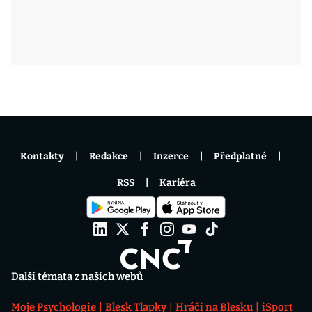
Kontakty
Redakce
Inzerce
Předplatné
RSS
Kariéra
Další témata z našich webů
Moje Psychologie
Blesk Tlapky
Hráči na Blesku
iSport