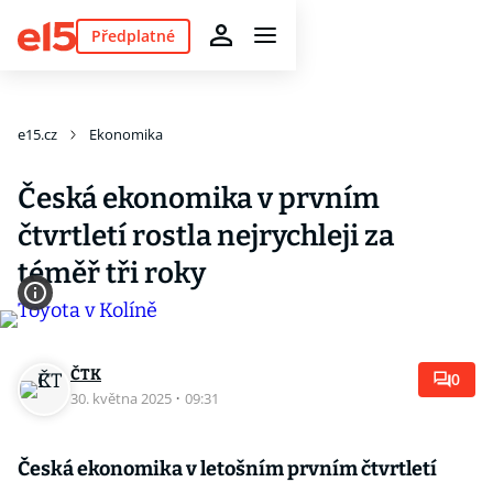
Předplatné
e15.cz
Ekonomika
Česká ekonomika v prvním
čtvrtletí rostla nejrychleji za
téměř tři roky
ČTK
0
30. května 2025
·
09:31
Česká ekonomika v letošním prvním čtvrtletí