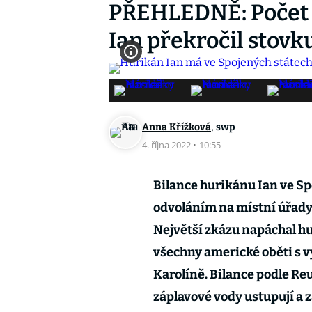
PŘEHLEDNĚ: Počet 
Ian překročil stovk
,
Anna Křížková
swp
4. října 2022
·
10:55
Bilance hurikánu Ian ve Sp
odvoláním na místní úřady
Největší zkázu napáchal hu
všechny americké oběti s vý
Karolíně. Bilance podle Re
záplavové vody ustupují a z