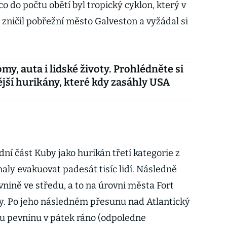
o do počtu obětí byl tropický cyklon, který v
, zničil pobřežní město Galveston a vyžádal si
my, auta i lidské životy. Prohlédněte si
ější hurikány, které kdy zasáhly USA
dní část Kuby jako hurikán třetí kategorie z
aly evakuovat padesát tisíc lidí. Následně
vnině ve středu, a to na úrovni města Fort
y. Po jeho následném přesunu nad Atlantický
ou pevninu v pátek ráno (odpoledne