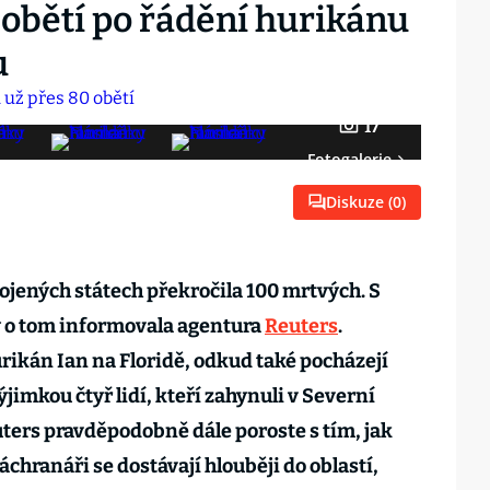
obětí po řádění hurikánu
u
17
Fotogalerie
Diskuze (
0
)
ojených státech překročila 100 mrtvých. S
 o tom informovala agentura
Reuters
.
rikán Ian na Floridě, odkud také pocházejí
jimkou čtyř lidí, kteří zahynuli v Severní
uters pravděpodobně dále poroste s tím, jak
áchranáři se dostávají hlouběji do oblastí,