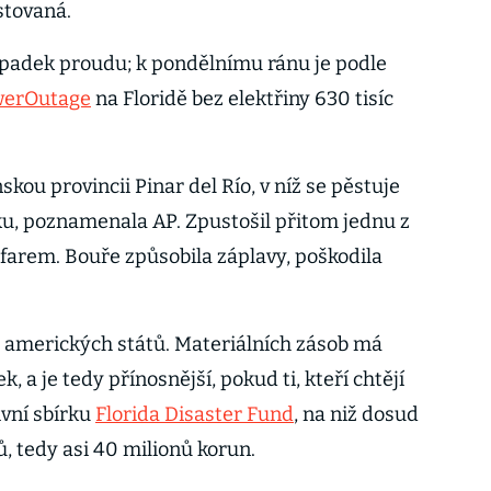
stovaná.
ýpadek proudu; k pondělnímu ránu je podle
werOutage
na Floridě bez elektřiny 630 tisíc
kou provincii Pinar del Río, v níž se pěstuje
u, poznamenala AP. Zpustošil přitom jednu z
 farem. Bouře způsobila záplavy, poškodila
 amerických států. Materiálních zásob má
, a je tedy přínosnější, pokud ti, kteří chtějí
ivní sbírku
Florida Disaster Fund
, na niž dosud
rů, tedy asi 40 milionů korun.