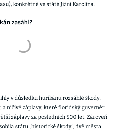
su), konkrétně ve státě Jižní Karolína.
ikán zasáhl?
ihly v důsledku hurikánu rozsáhlé škody,
, a ničivé záplavy, které floridský guvernér
ětší záplavy za posledních 500 let. Zároveň
sobila státu „historické škody“, dvě města