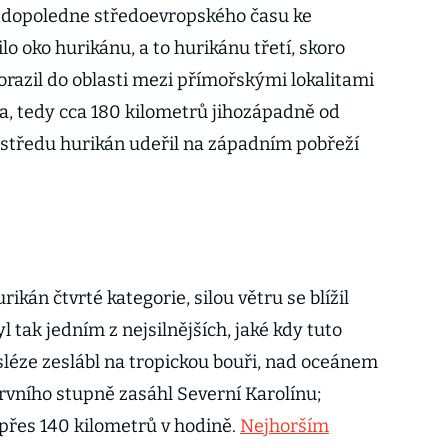
y dopoledne středoevropského času ke
 oko hurikánu, a to hurikánu třetí, skoro
dorazil do oblasti mezi přímořskými lokalitami
a, tedy cca 180 kilometrů jihozápadně od
středu hurikán udeřil na západním pobřeží
rikán čtvrté kategorie, silou větru se blížil
yl tak jedním z nejsilnějších, jaké kdy tuto
sléze zeslábl na tropickou bouři, nad oceánem
 prvního stupně zasáhl Severní Karolínu;
i přes 140 kilometrů v hodině.
Nejhorším