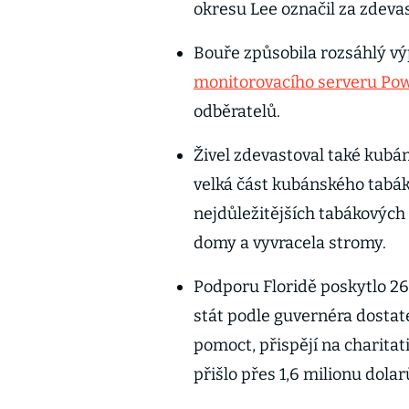
okresu Lee označil za zdeva
Bouře způsobila rozsáhlý v
monitorovacího serveru Po
odběratelů.
Živel zdevastoval také kubáns
velká část kubánského tabák
nejdůležitějších tabákových
domy a vyvracela stromy.
Podporu Floridě poskytlo 26
stát podle guvernéra dostatek
pomoct, přispějí na charitat
přišlo přes 1,6 milionu dola