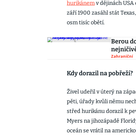
hurikánem
v dějinách USA c
září 1900 zasáhl stát Texas
osm tisíc obětí.
Berou do
nejničiv
Zahraniční
Kdy dorazil na pobřeží?
Živel udeřil v úterý na zápa
pěti, úřady kvůli němu nech
střed hurikánu dorazil k pe
Myers na jihozápadě Florid
oceán se vrátil na americk