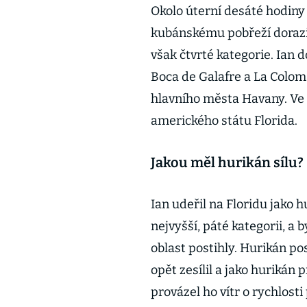
Okolo úterní desáté hodin
kubánskému pobřeží dorazilo
však čtvrté kategorie. Ian 
Boca de Galafre a La Colom
hlavního města Havany. Ve 
amerického státu Florida.
Jakou měl hurikán sílu?
Ian udeřil na Floridu jako hu
nejvyšší, páté kategorii, a b
oblast postihly. Hurikán po
opět zesílil a jako hurikán
provázel ho vítr o rychlost