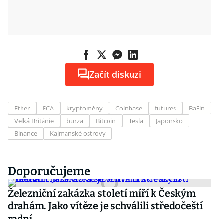
Začít diskuzi
Ether
FCA
kryptoměny
Coinbase
futures
BaFin
Velká Británie
burza
Bitcoin
Tesla
Japonsko
Binance
Kajmanské ostrovy
Doporučujeme
Železniční zakázka století míří k Českým
drahám. Jako vítěze je schválili středočeští
radní