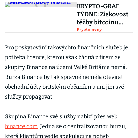
KRYPTO-GRAF
TÝDNE: Ziskovost
těžby bitcoinu
skokově roste
Kryptoměny
Pro poskytování takovýchto finančních služeb je
potřeba licence, kterou však žádná z firem ze
skupiny Binance na území Velké Británie nemá.
Burza Binance by tak správně neměla otevírat
obchodní účty britským občanům a ani jim své
služby propagovat.
Skupina Binance své služby nabízí přes web
binance.com
. Jedná se o centralizovanou burzu,
která klientům vedle spekulací na pohyb