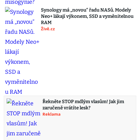
Synology má „novou“ řadu NASů. Modely
Neo+ lákají výkonem, SSD a vyměnitelnou
RAM
Živě.cz
Řekněte STOP mdlým vlasům! Jak jim
zaručeně vrátíte lesk?
Reklama