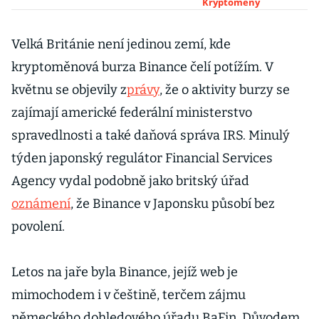
startup mezi
Kryptoměny
„jednorožce“.
Stačilo jim
Velká Británie není jedinou zemí, kde
osmnáct
kryptoměnová burza Binance čelí potížím. V
měsíců
květnu se objevily z
právy
, že o aktivity burzy se
zajímají americké federální ministerstvo
spravedlnosti a také daňová správa IRS. Minulý
týden japonský regulátor Financial Services
Agency vydal podobně jako britský úřad
oznámení
, že Binance v Japonsku působí bez
povolení.
Letos na jaře byla Binance, jejíž web je
mimochodem i v češtině, terčem zájmu
německého dohledového úřadu BaFin. Důvodem