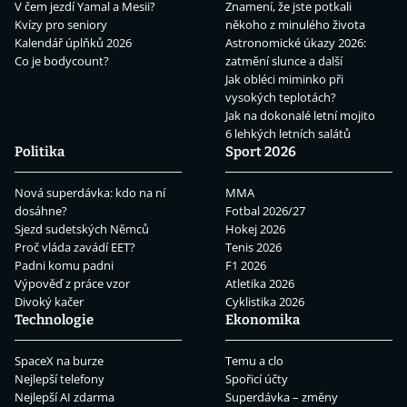
V čem jezdí Yamal a Mesii?
Znamení, že jste potkali
Kvízy pro seniory
někoho z minulého života
Kalendář úplňků 2026
Astronomické úkazy 2026:
Co je bodycount?
zatmění slunce a další
Jak obléci miminko při
vysokých teplotách?
Jak na dokonalé letní mojito
6 lehkých letních salátů
Politika
Sport 2026
Nová superdávka: kdo na ní
MMA
dosáhne?
Fotbal 2026/27
Sjezd sudetských Němců
Hokej 2026
Proč vláda zavádí EET?
Tenis 2026
Padni komu padni
F1 2026
Výpověď z práce vzor
Atletika 2026
Divoký kačer
Cyklistika 2026
Technologie
Ekonomika
SpaceX na burze
Temu a clo
Nejlepší telefony
Spořicí účty
Nejlepší AI zdarma
Superdávka – změny