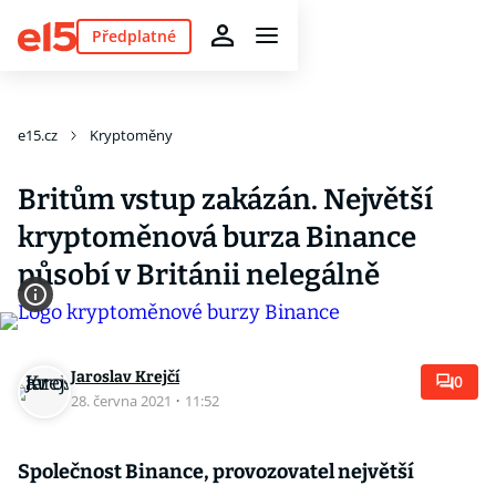
Předplatné
e15.cz
Kryptoměny
Britům vstup zakázán. Největší
kryptoměnová burza Binance
působí v Británii nelegálně
Jaroslav Krejčí
0
28. června 2021
·
11:52
Společnost Binance, provozovatel největší