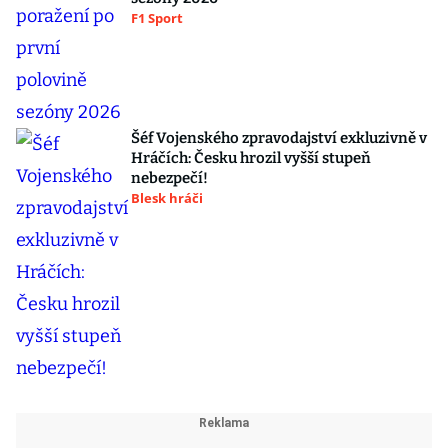
F1 Sport
Šéf Vojenského zpravodajství exkluzivně v
Hráčích: Česku hrozil vyšší stupeň
nebezpečí!
Blesk hráči