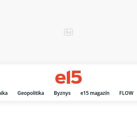
ika
Geopolitika
Byznys
e15 magazín
FLOW