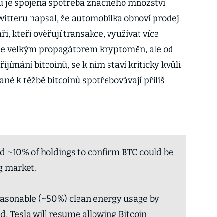
ů je spojena spotřeba značného množství
witteru napsal, že automobilka obnoví prodej
ři, kteří ověřují transakce, využívat více
 je velkým propagátorem kryptoměn, ale od
řijímání bitcoinů, se k nim staví kriticky kvůli
né k těžbě bitcoinů spotřebovávají příliš
old ~10% of holdings to confirm BTC could be
g market.
easonable (~50%) clean energy usage by
d, Tesla will resume allowing Bitcoin