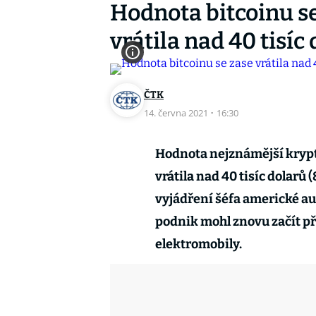
Hodnota bitcoinu s
vrátila nad 40 tisíc
ČTK
14. června 2021
·
16:30
Hodnota nejznámější krypt
vrátila nad 40 tisíc dolarů 
vyjádření šéfa americké au
podnik mohl znovu začít při
elektromobily.