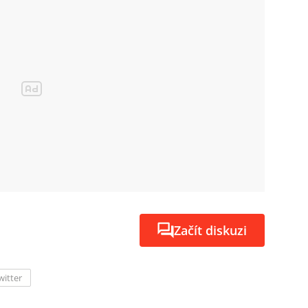
Začít diskuzi
witter