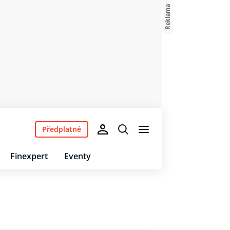
Předplatné
Finexpert
Eventy