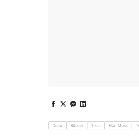
Dolar
Bitcoin
Tesla
Elon Musk
T