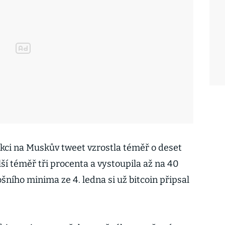
akci na Muskův tweet vzrostla téměř o deset
ší téměř tři procenta a vystoupila až na 40
ošního minima ze 4. ledna si už bitcoin připsal