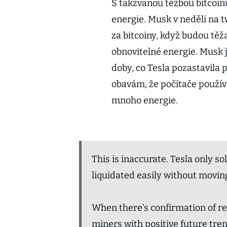
S takzvanou těžbou bitcoin
energie. Musk v neděli na t
za bitcoiny, když budou těža
obnovitelné energie. Musk
doby, co Tesla pozastavila p
obavám, že počítače používa
mnoho energie.
This is inaccurate. Tesla only s
liquidated easily without movin
When there’s confirmation of r
miners with positive future tren