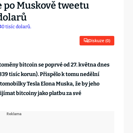
e po Muskově tweetu
 dolarů
Diskuze (
0
)
oměny bitcoin se poprvé od 27. května dnes
(839 tisíc korun). Přispělo k tomu nedělní
tomobilky Tesla Elona Muska, že by jeho
jímat bitcoiny jako platbu za své