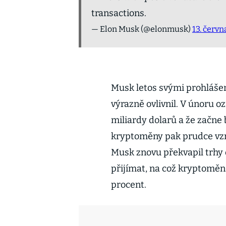
transactions.
— Elon Musk (@elonmusk)
13. červn
Musk letos svými prohlášen
výrazně ovlivnil. V únoru oz
miliardy dolarů a že začne b
kryptoměny pak prudce vzros
Musk znovu překvapil trhy 
přijímat, na což kryptomě
procent.