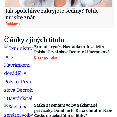
Jak spolehlivě zakryjete šediny? Tohle
musíte znát
Reklama
Články z jiných titulů
Exministryně s Havránkem dováděli v
Polsku: První slova Decroix i Havránkové!
Blesk politika
Sázka na senátní volby a zklamané
pravičáky. Dotáhne to Kuba s hnutím Naše
Česko do celostátní politiky?