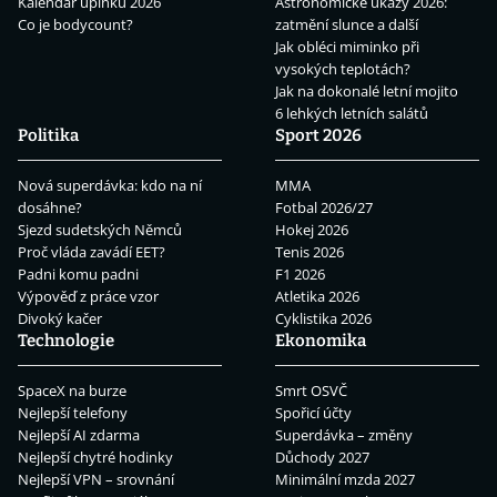
Kalendář úplňků 2026
Astronomické úkazy 2026:
Co je bodycount?
zatmění slunce a další
Jak obléci miminko při
vysokých teplotách?
Jak na dokonalé letní mojito
6 lehkých letních salátů
Politika
Sport 2026
Nová superdávka: kdo na ní
MMA
dosáhne?
Fotbal 2026/27
Sjezd sudetských Němců
Hokej 2026
Proč vláda zavádí EET?
Tenis 2026
Padni komu padni
F1 2026
Výpověď z práce vzor
Atletika 2026
Divoký kačer
Cyklistika 2026
Technologie
Ekonomika
SpaceX na burze
Smrt OSVČ
Nejlepší telefony
Spořicí účty
Nejlepší AI zdarma
Superdávka – změny
Nejlepší chytré hodinky
Důchody 2027
Nejlepší VPN – srovnání
Minimální mzda 2027