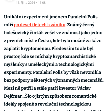
11. října 2024
·
11:08
Unikátní experiment jménem Paralelní Polis
míří
po deseti letech k zániku
. Známý černý
holešovický činžák vešel ve známost jako jedno
z prvních míst v Česku, kde bylo možné za kávu
zaplatit kryptoměnou. Především to ale byl
prostor, kde se míchaly kryptoanarchistické
myšlenky s uměleckými a technologickými
experimenty. Paralelní Polis by však nevznikla
bez podpory některých významných mecenášů.
Mezi ně patřil a stále patří investor Václav
Dejčmar. „Šlo o jistým způsobem romantické
ideály spojené s revoluční technologickou