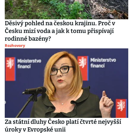
Děsivý pohled na českou krajinu. Proč v
Česku mizí voda a jak k tomu přispívají
rodinné bazény?
Rozhovory
Za státní dluhy Česko platí čtvrté nejvyšší
úroky v Evropské unii