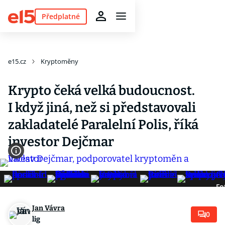
Předplatné
e15.cz
Kryptoměny
Krypto čeká velká budoucnost.
I když jiná, než si představovali
zakladatelé Paralelní Polis, říká
investor Dejčmar
Fo
Jan Vávra
0
lig