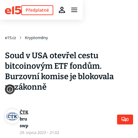
Předplatné
e15.cz
Kryptoměny
Soud v USA otevřel cestu
bitcoinovým ETF fondům.
Burzovní komise je blokovala
nezákonně
ČTK
bru
0
swp
29. srpna 2023
·
21:02