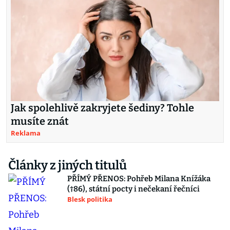
Jak spolehlivě zakryjete šediny? Tohle
musíte znát
Reklama
Články z jiných titulů
PŘÍMÝ PŘENOS: Pohřeb Milana Knížáka
(†86), státní pocty i nečekaní řečníci
Blesk politika