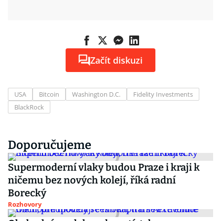
Začít diskuzi
USA
Bitcoin
Washington D.C.
Fidelity Investments
BlackRock
Doporučujeme
Supermoderní vlaky budou Praze i kraji k
ničemu bez nových kolejí, říká radní
Borecký
Rozhovory