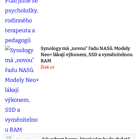
Synology má „novou“ řadu NASů. Modely
Neo+ lákají výkonem, SSD a vyměnitelnou
RAM
Živě.cz