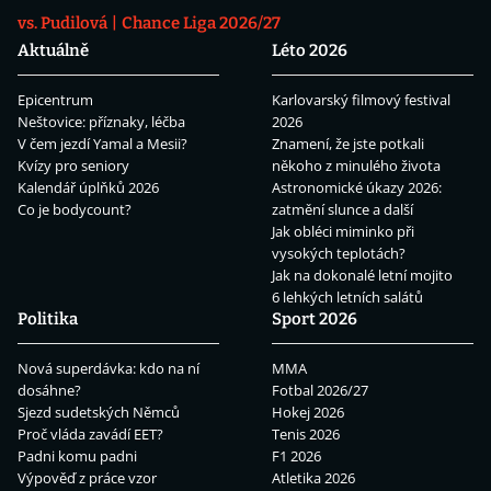
vs. Pudilová
Chance Liga 2026/27
Aktuálně
Léto 2026
Epicentrum
Karlovarský filmový festival
Neštovice: příznaky, léčba
2026
V čem jezdí Yamal a Mesii?
Znamení, že jste potkali
Kvízy pro seniory
někoho z minulého života
Kalendář úplňků 2026
Astronomické úkazy 2026:
Co je bodycount?
zatmění slunce a další
Jak obléci miminko při
vysokých teplotách?
Jak na dokonalé letní mojito
6 lehkých letních salátů
Politika
Sport 2026
Nová superdávka: kdo na ní
MMA
dosáhne?
Fotbal 2026/27
Sjezd sudetských Němců
Hokej 2026
Proč vláda zavádí EET?
Tenis 2026
Padni komu padni
F1 2026
Výpověď z práce vzor
Atletika 2026