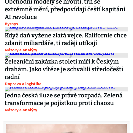
Obchodní modely se hroutí, trh se
extrémně mění, předpovídají čeští kapitáni
AI revoluce
Byznys
Když daň vyžene zlatá vejce. Kalifornie chce
zdanit miliardáře, ti raději utíkají
Názory a analýzy
Železniční zakázka století míří k Českým
drahám. Jako vítěze je schválili středočeští
radní
Doprava a logistika
Jedna česká iluze se právě rozpadá. Zelená
transformace je pojistkou proti chaosu
Názory a analýzy