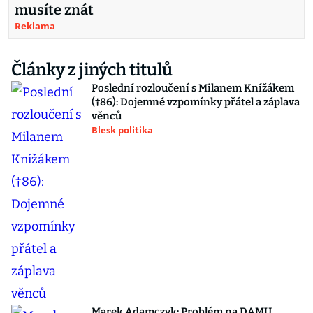
musíte znát
Reklama
Články z jiných titulů
Poslední rozloučení s Milanem Knížákem
(†86): Dojemné vzpomínky přátel a záplava
věnců
Blesk politika
Marek Adamczyk: Problém na DAMU