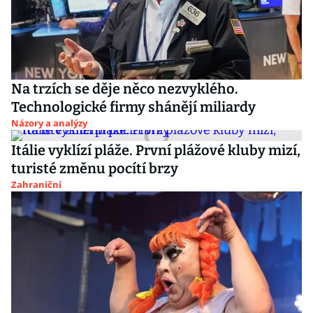
Na trzích se děje něco nezvyklého.
Technologické firmy shánějí miliardy
Názory a analýzy
Itálie vyklízí pláže. První plážové kluby mizí,
turisté změnu pocítí brzy
Zahraniční