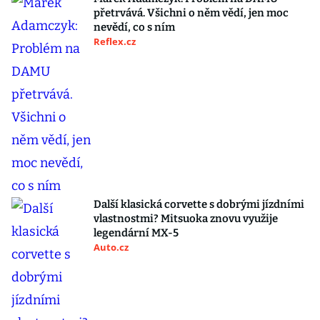
přetrvává. Všichni o něm vědí, jen moc
nevědí, co s ním
Reflex.cz
Další klasická corvette s dobrými jízdními
vlastnostmi? Mitsuoka znovu využije
legendární MX-5
Auto.cz