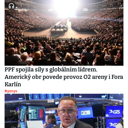
PPF spojila síly s globálním lídrem.
Americký obr povede provoz O2 areny i Fora
Karlín
Byznys