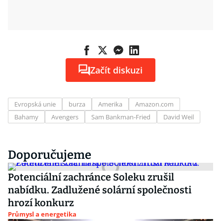
Začít diskuzi
Evropská unie
burza
Amerika
Amazon.com
Bahamy
Avengers
Sam Bankman-Fried
David Weil
Doporučujeme
Potenciální zachránce Soleku zrušil
nabídku. Zadlužené solární společnosti
hrozí konkurz
Průmysl a energetika