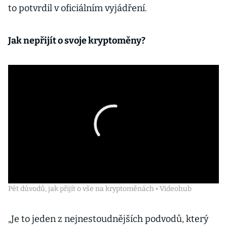
to potvrdil v oficiálním vyjádření.
Jak nepřijít o svoje kryptoměny?
Pět důvodů, jak přijít o vše na kryptoměnách • Videohub
„Je to jeden z nejnestoudnějších podvodů, který