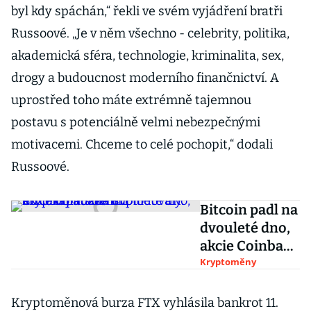
byl kdy spáchán,“ řekli ve svém vyjádření bratři
Russoové. „Je v něm všechno - celebrity, politika,
akademická sféra, technologie, kriminalita, sex,
drogy a budoucnost moderního finančnictví. A
uprostřed toho máte extrémně tajemnou
postavu s potenciálně velmi nebezpečnými
motivacemi. Chceme to celé pochopit,“ dodali
Russoové.
Bitcoin padl na
dvouleté dno,
akcie Coinbase
implodovaly.
Kryptoměny
Co čekají
tuzemští
Kryptoměnová burza FTX vyhlásila bankrot 11.