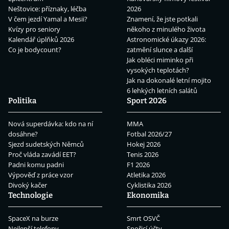
Neštovice: příznaky, léčba
2026
V čem jezdí Yamal a Mesii?
Znamení, že jste potkali
Kvízy pro seniory
někoho z minulého života
Kalendář úplňků 2026
Astronomické úkazy 2026:
Co je bodycount?
zatmění slunce a další
Jak obléci miminko při
vysokých teplotách?
Jak na dokonalé letní mojito
6 lehkých letních salátů
Politika
Sport 2026
Nová superdávka: kdo na ní
MMA
dosáhne?
Fotbal 2026/27
Sjezd sudetských Němců
Hokej 2026
Proč vláda zavádí EET?
Tenis 2026
Padni komu padni
F1 2026
Výpověď z práce vzor
Atletika 2026
Divoký kačer
Cyklistika 2026
Technologie
Ekonomika
SpaceX na burze
Smrt OSVČ
Nejlepší telefony
Spořicí účty