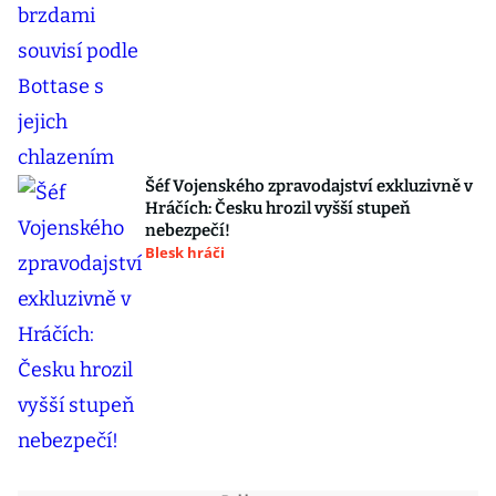
Šéf Vojenského zpravodajství exkluzivně v
Hráčích: Česku hrozil vyšší stupeň
nebezpečí!
Blesk hráči