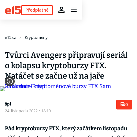
Předplatné
e15.cz
Kryptoměny
Tvůrci Avengers připravují seriál
o kolapsu kryptoburzy FTX.
Natáčet se začne už na jaře
špi
0
24. listopadu 2022
·
18:10
Pád kryptoburzy FTX, který začátkem listopadu