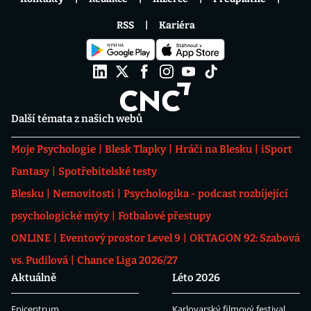
RSS
Kariéra
Další témata z našich webů
Moje Psychologie
Blesk Tlapky
Hráči na Blesku
iSport
Fantasy
Spotřebitelské testy
Blesku
Nemovitosti
Psychologika - podcast rozbíjející
psychologické mýty
Fotbalové přestupy
ONLINE
Eventový prostor Level 9
OKTAGON 92: Szabová
vs. Pudilová
Chance Liga 2026/27
Aktuálně
Léto 2026
Epicentrum
Karlovarský filmový festival