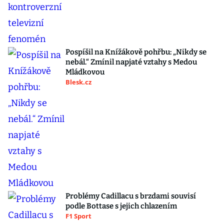
Pospíšil na Knížákově pohřbu: „Nikdy se
nebál.“ Zmínil napjaté vztahy s Medou
Mládkovou
Blesk.cz
Problémy Cadillacu s brzdami souvisí
podle Bottase s jejich chlazením
F1 Sport