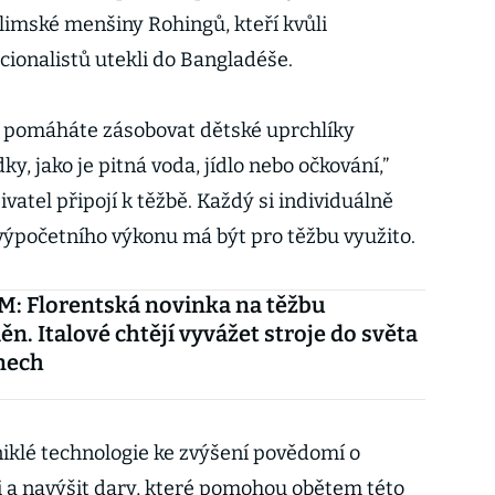
imské menšiny Rohingů, kteří kvůli
cionalistů utekli do Bangladéše.
pomáháte zásobovat dětské uprchlíky
y, jako je pitná voda, jídlo nebo očkování,”
ivatel připojí k těžbě. Každý si individuálně
 výpočetního výkonu má být pro těžbu využito.
: Florentská novinka na těžbu
n. Italové chtějí vyvážet stroje do světa
nech
niklé technologie ke zvýšení povědomí o
 a navýšit dary, které pomohou obětem této