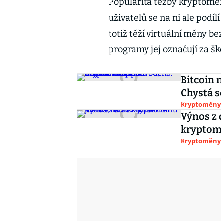
Popularita těžby kryptoměn
uživatelů se na ni ale pod
totiž těží virtuální měny b
programy jej označují za šk
Bitcoin 
Chystá 
Kryptoměny
Výnos z 
kryptomě
Kryptoměny