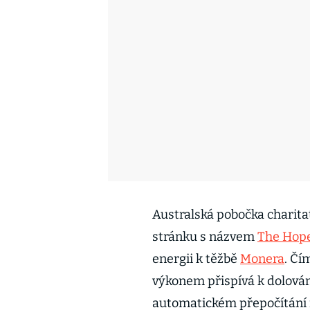
Australská pobočka charita
stránku s názvem
The Hop
energii k těžbě
Monera
. Čí
výkonem přispívá k dolován
automatickém přepočítání 