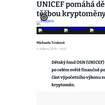
UNICEF pomáhá dě
těžbou kryptoměn
Michaela Trnková
5. května 2018
·
10:02
Dětský fond OSN (UNICEF) 
po celém světě finančně po
část výpočetního výkonu sv
kryptoměn.