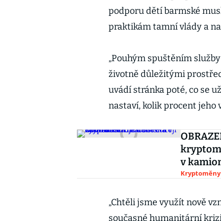
podporu dětí barmské musl
praktikám tamní vlády a na
„
Pouhým spuštěním služby 
životně důležitými prostředk
uvádí stránka poté, co se už
nastaví, kolik procent jeho
OBRAZEM
kryptomě
v kamio
Kryptoměny
„
Chtěli jsme využít nově vz
současné humanitární krizi