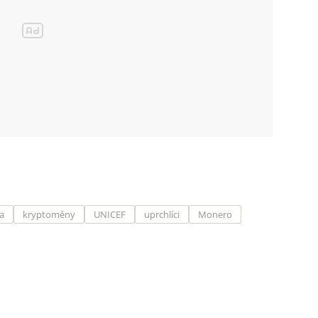
ta
kryptoměny
UNICEF
uprchlíci
Monero