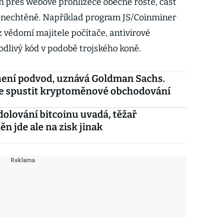
 přes webové prohlížeče obecně roste, část
ílí nechtěně. Například program JS/Coinminer
ez vědomí majitele počítače, antivirové
odlivý kód v podobě trojského koně.
není podvod, uznává Goldman Sachs.
se spustit kryptoměnové obchodování
dolování bitcoinu uvadá, těžař
n jde ale na zisk jinak