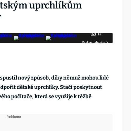
tským uprchlíkům
y
12
Fotogalerie
spustil nový způsob, díky němuž mohou lidé
dpořit dětské uprchlíky. Stačí poskytnout
ého počítače, která se využije k těžbě