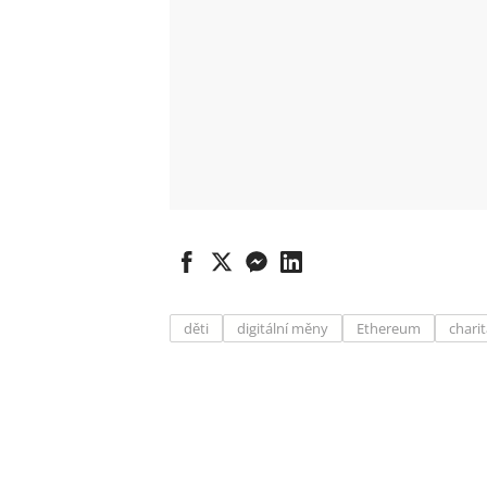
děti
digitální měny
Ethereum
chari