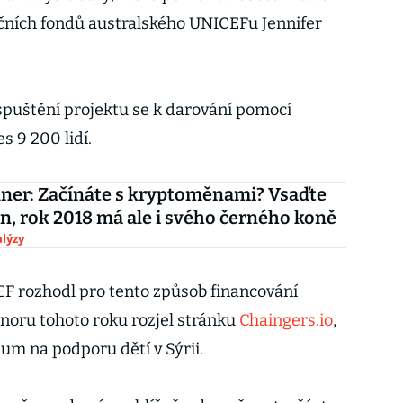
ančních fondů australského UNICEFu Jennifer
puštění projektu se k darování pomocí
s 9 200 lidí.
llner: Začínáte s kryptoměnami? Vsaďte
in, rok 2018 má ale i svého černého koně
lýzy
EF rozhodl pro tento způsob financování
únoru tohoto roku rozjel stránku
Chaingers.io
,
eum na podporu dětí v Sýrii.