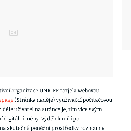
tivní organizace UNICEF rozjela webovou
epage
(Stránka naděje) využívající počítačovou
m déle uživatel na stránce je, tím více svým
í digitální měny. Výdělek míří po
na skutečné peněžní prostředky rovnou na