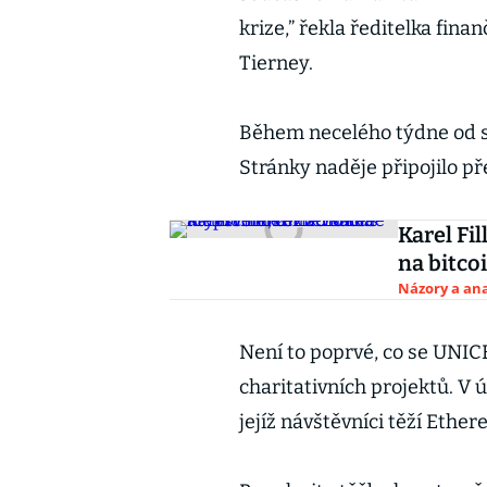
krize,” řekla ředitelka fin
Tierney.
Během necelého týdne od s
Stránky naděje připojilo pře
Karel Fi
na bitco
Názory a ana
Není to poprvé, co se UNIC
charitativních projektů. V 
jejíž návštěvníci těží Ether