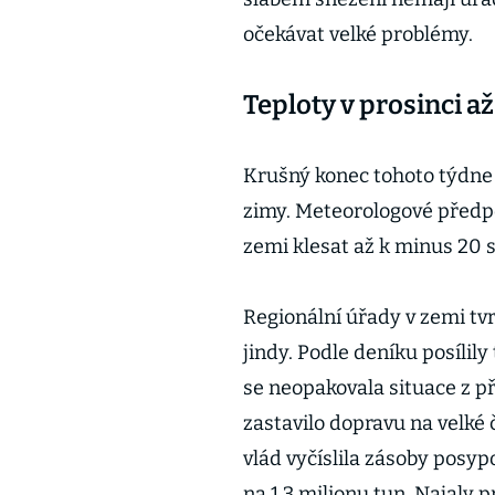
očekávat velké problémy.
Teploty v prosinci a
Krušný konec tohoto týdne
zimy. Meteorologové předpo
zemi klesat až k minus 20
Regionální úřady v zemi tvr
jindy. Podle deníku posílil
se neopakovala situace z př
zastavilo dopravu na velké 
vlád vyčíslila zásoby posypo
na 1,3 milionu tun. Najaly 