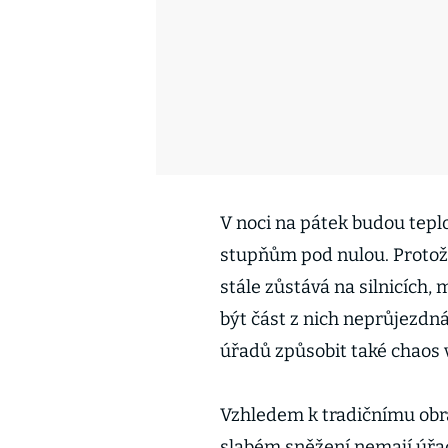
V noci na pátek budou teplo
stupňům pod nulou. Protož
stále zůstává na silnicích,
být část z nich neprůjezdn
úřadů způsobit také chaos 
Vzhledem k tradičnímu obráz
slabém sněžení nemají úřady