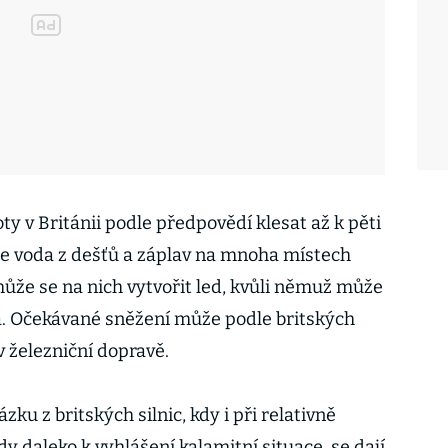
ty v Británii podle předpovědí klesat až k pěti
e voda z dešťů a záplav na mnoha místech
 může se na nich vytvořit led, kvůli němuž může
á. Očekávané sněžení může podle britských
v železniční dopravě.
ku z britských silnic, kdy i při relativně
 daleko k vyhlášení kalamitní situace, se dají