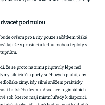
ž dvacet pod nulou
 bude ovšem pro Brity pouze začátkem těžké
vídají, že v prosinci a lednu mohou teploty v
 stupňům.
dí, že se proto na zimu připravily lépe než
y týmy silničářů a počty sněhových pluhů, aby
edloňské zimy, kdy silné sněžení prakticky
části britského území. Asociace regionálních
vé soli, kterou mají místní úřady k dispozici,
prý také stovky lidí, které budou moci k údržbě