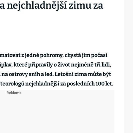
na nejchladnější zimu za
amatovat z jedné pohromy, chystá jim počasí
lav, které připravily o život nejméně tři lidi,
u na ostrovy sníh a led. Letošní zima může být
eorologů nejchladnější za posledních 100 let.