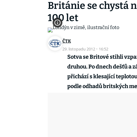
Británie se chystá 
100 let
ČTK
29. listopadu 2012
·
16:52
Sotva se Britové stihli vzp
druhou. Po dnech dešťů a záp
přichází s klesající teploto
podle odhadů britských met