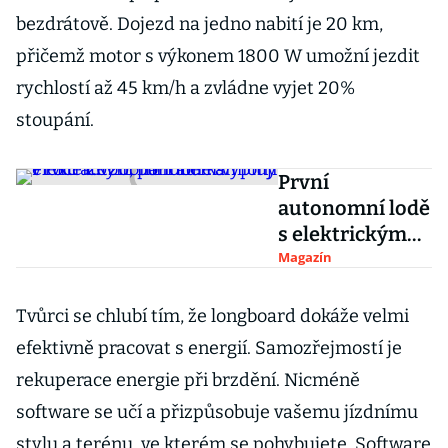
bezdrátově. Dojezd na jedno nabití je 20 km,
přičemž motor s výkonem 1800 W umožní jezdit
rychlostí až 45 km/h a zvládne vyjet 20%
stoupání.
První
autonomní lodě
s elektrickým
pohonem
Magazín
vyplují v roce
2020, nahradí
Tvůrci se chlubí tím, že longboard dokáže velmi
kamiony
efektivně pracovat s energií. Samozřejmostí je
rekuperace energie při brzdění. Nicméně
software se učí a přizpůsobuje vašemu jízdnímu
stylu a terénu, ve kterém se pohybujete. Software