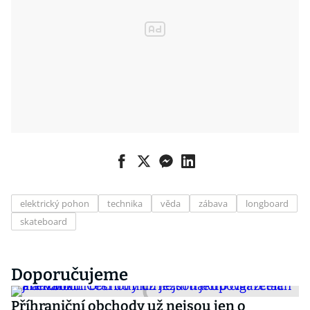
elektrický pohon
technika
věda
zábava
longboard
skateboard
Doporučujeme
Příhraniční obchody už nejsou jen o