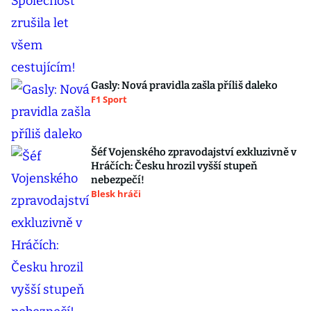
Gasly: Nová pravidla zašla příliš daleko
F1 Sport
Šéf Vojenského zpravodajství exkluzivně v
Hráčích: Česku hrozil vyšší stupeň
nebezpečí!
Blesk hráči