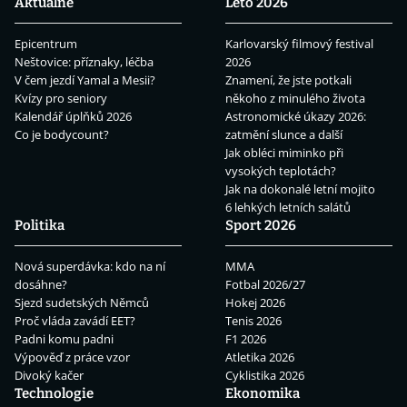
Aktuálně
Léto 2026
Epicentrum
Karlovarský filmový festival
Neštovice: příznaky, léčba
2026
V čem jezdí Yamal a Mesii?
Znamení, že jste potkali
Kvízy pro seniory
někoho z minulého života
Kalendář úplňků 2026
Astronomické úkazy 2026:
Co je bodycount?
zatmění slunce a další
Jak obléci miminko při
vysokých teplotách?
Jak na dokonalé letní mojito
6 lehkých letních salátů
Politika
Sport 2026
Nová superdávka: kdo na ní
MMA
dosáhne?
Fotbal 2026/27
Sjezd sudetských Němců
Hokej 2026
Proč vláda zavádí EET?
Tenis 2026
Padni komu padni
F1 2026
Výpověď z práce vzor
Atletika 2026
Divoký kačer
Cyklistika 2026
Technologie
Ekonomika