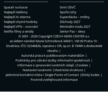
SpaceX na burze
Smrt OSVČ
Nejlepší telefony
Spořicí účty
Nejlepší AI zdarma
Superdávka – změny
Nejlepší chytré hodinky
Důchody 2027
Nejlepší VPN – srovnání
Minimální mzda 2027
Netflix filmy a seriály
Senior Pas – slevy
© 2001 - 2026 Copyright
CZECH NEWS CENTER a.s.
se sídlem náměstí Marie Schmolkové 3493/1, 100 00 Praha 10 -
Strašnice, IČO: 02346826, zapsána v OR, sp.zn. B 19490 a dodavatelé
obsahu
Autorská práva k publikovaným materiálům
Podmínky pro užívání služby informační společnosti
Informace o zpracování osobních údajů
Cookies
Nastavení soukromí
Vlastnická struktura
Jednotná kontaktní místa / Single Points of Contact
Etický kodex
Povinně zveřejňované informace