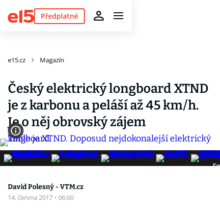
Předplatné
e15.cz
Magazín
Český elektrický longboard XTND
je z karbonu a peláší až 45 km/h.
Je o něj obrovský zájem
Fo
David Polesný - VTM.cz
14. června 2017
·
06:00