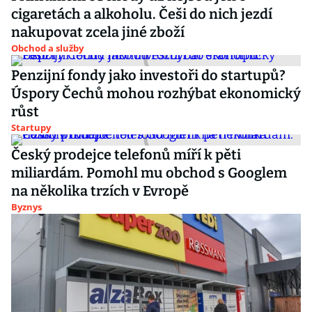
cigaretách a alkoholu. Češi do nich jezdí
nakupovat zcela jiné zboží
Obchod a služby
Penzijní fondy jako investoři do startupů?
Úspory Čechů mohou rozhýbat ekonomický
růst
Startupy
Český prodejce telefonů míří k pěti
miliardám. Pomohl mu obchod s Googlem
na několika trzích v Evropě
Byznys