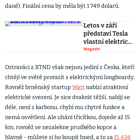
daně). Finální cena by měla být 1 749 dolarů.
Letos v září
představí Tesla
vlastní elektrický
kamion s
Magazín
automním
řízením
Ostraváci z XTND však nejsou jediní z Česka, kteří
chtějí ve světě prorazit s elektrickými longboardy.
Rovněž brněnský startup
Watt
nabízí atraktivní
elektrické svezení. Je sice dvakrát těžší, nabíjí se
déle, není z karbonu, chybí mu chytré funkce a
nemá osvětlení. Ale uhání třicítkou, dojede až 15
km, rovněž se nezalekne prudkého kopce a
hlavně - můžete si ho koupit hned, a to za
15 434