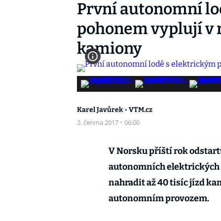
První autonomní lo
pohonem vyplují v 
kamiony
Karel Javůrek - VTM.cz
2. června 2017
·
06:00
V Norsku příští rok odstar
autonomních elektrických lo
nahradit až 40 tisíc jízd k
autonomním provozem
.