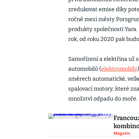
zredukovat emise díky pote
ročně mezi městy Porsgrunn 
produkty společnosti Yara. P
rok, od roku 2020 pak budo
Samořízení a elektřina už 
automobilů (
elektromobily
směrech automatické, velké
spalovací motory, které zn
množství odpadu do moře.
Francouz
kombino
Magazín