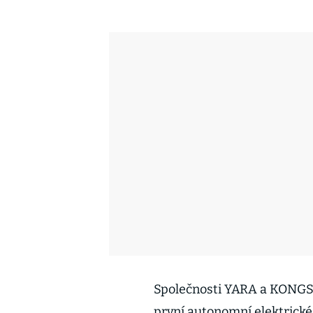
Společnosti YARA a KONGSB
první autonomní elektrické 