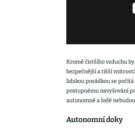
Kromě čistšího vzduchu by 
bezpečnější a tišší vnitrost
lidskou posádkou se počítá 
postupnému navyšování poč
autonomně a lodě nebudou 
Autonomní doky