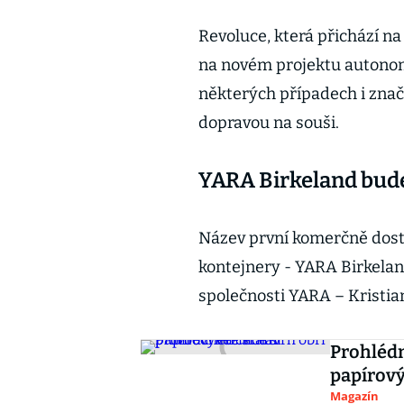
Revoluce, která přichází na 
na novém projektu autonomn
některých případech i znač
dopravou na souši.
YARA Birkeland bud
Název první komerčně dost
kontejnery - YARA Birkelan
společnosti YARA – Kristia
Prohlédn
papírov
Magazín