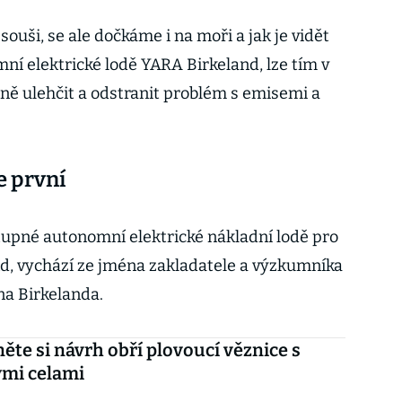
souši, se ale dočkáme i na moři a jak je vidět
í elektrické lodě YARA Birkeland, lze tím v
ně ulehčit a odstranit problém s emisemi a
e první
upné autonomní elektrické nákladní lodě pro
d, vychází ze jména zakladatele a výzkumníka
na Birkelanda.
ěte si návrh obří plovoucí věznice s
ými celami