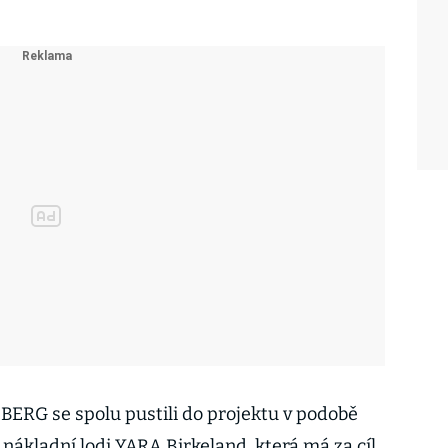
ERG se spolu pustili do projektu v podobě
nákladní lodi YARA Birkeland, která má za cíl