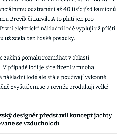
nciálnímu odstranění až 40 tisíc jízd kamionů
a Brevik či Larvik. A to platí jen pro
rvní elektrické nákladní lodě vyplují už příští
u už zcela bez lidské posádky.
se začíná pomalu rozmáhat v oblasti
). V případě lodí je sice řízení v mnoha
 nákladní lodě ale stále používají výkonné
ačně zvyšují emise a rovněž produkují velké
ský designér představil koncept jachty
vané se vzducholodí