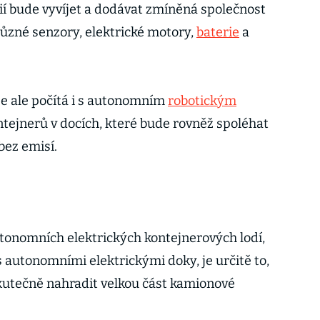
ií bude vyvíjet a dodávat zmíněná společnost
různé senzory, elektrické motory,
baterie
a
 ale počítá i s autonomním
robotickým
tejnerů v docích, které bude rovněž spoléhat
bez emisí.
tonomních elektrických kontejnerových lodí,
autonomními elektrickými doky, je určitě to,
kutečně nahradit velkou část kamionové