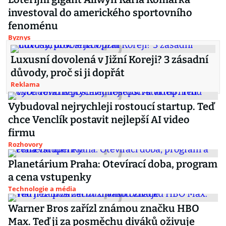
investoval do amerického sportovního
fenoménu
Byznys
Luxusní dovolená v Jižní Koreji? 3 zásadní
důvody, proč si ji dopřát
Reklama
Vybudoval nejrychleji rostoucí startup. Teď
chce Venclík postavit nejlepší AI video
firmu
Rozhovory
Planetárium Praha: Otevírací doba, program
a cena vstupenky
Technologie a média
Warner Bros zařízl známou značku HBO
Max. Teď ji za posměchu diváků oživuje