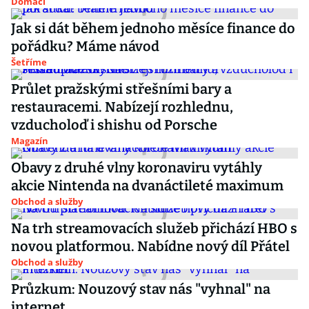
Domácí
Jak si dát během jednoho měsíce finance do
pořádku? Máme návod
Šetříme
Průlet pražskými střešními bary a
restauracemi. Nabízejí rozhlednu,
vzducholoď i shishu od Porsche
Magazín
Obavy z druhé vlny koronaviru vytáhly
akcie Nintenda na dvanáctileté maximum
Obchod a služby
Na trh streamovacích služeb přichází HBO s
novou platformou. Nabídne nový díl Přátel
Obchod a služby
Průzkum: Nouzový stav nás "vyhnal" na
internet