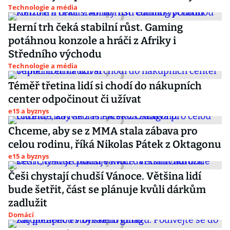
Technologie a média
Herní trh čeká stabilní růst. Gaming
potáhnou konzole a hráči z Afriky i
Středního východu
Technologie a média
Téměř třetina lidí si chodí do nákupních
center odpočinout či užívat
e15 a byznys
Chceme, aby se z MMA stala zábava pro
celou rodinu, říká Nikolas Pátek z Oktagonu
e15 a byznys
Češi chystají chudší Vánoce. Většina lidí
bude šetřit, část se plánuje kvůli dárkům
zadlužit
Domácí