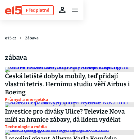
Předplatné
e15.cz
Zábava
zábava
Česká letiště dobyla mobily, teď přidají
vlastní tetris. Hernímu studiu věří Airbus i
Boeing
Průmysl a energetika
Investice pro diváky Ulice? Televize Nova
míří za hranice zábavy, dá lidem vydělat
Technologie a média
Loterijní gigant Allwyn Karla Komárka