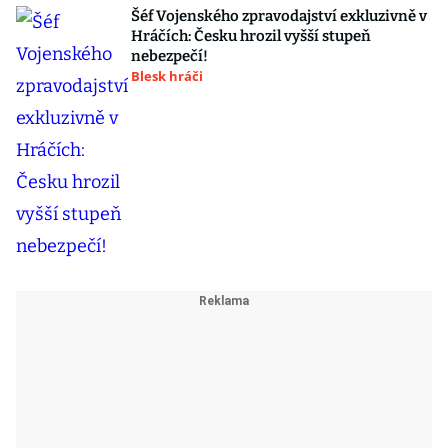
Šéf Vojenského zpravodajství exkluzivně v
Hráčích: Česku hrozil vyšší stupeň
nebezpečí!
Blesk hráči