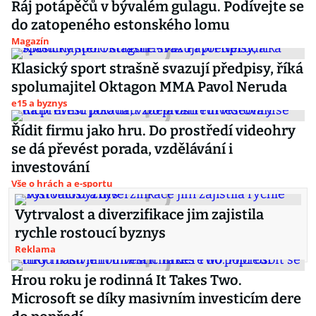
Ráj potápěčů v bývalém gulagu. Podívejte se
do zatopeného estonského lomu
Magazín
Klasický sport strašně svazují předpisy, říká
spolumajitel Oktagon MMA Pavol Neruda
e15 a byznys
Řídit firmu jako hru. Do prostředí videohry
se dá převést porada, vzdělávání i
investování
Vše o hrách a e-sportu
Vytrvalost a diverzifikace jim zajistila
rychle rostoucí byznys
Reklama
Hrou roku je rodinná It Takes Two.
Microsoft se díky masivním investicím dere