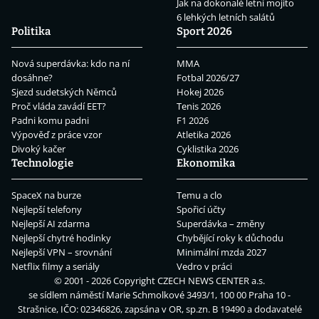
Jak na dokonalé letní mojito
6 lehkých letních salátů
Politika
Sport 2026
Nová superdávka: kdo na ní
MMA
dosáhne?
Fotbal 2026/27
Sjezd sudetských Němců
Hokej 2026
Proč vláda zavádí EET?
Tenis 2026
Padni komu padni
F1 2026
Výpověď z práce vzor
Atletika 2026
Divoký kačer
Cyklistika 2026
Technologie
Ekonomika
SpaceX na burze
Temu a clo
Nejlepší telefony
Spořicí účty
Nejlepší AI zdarma
Superdávka – změny
Nejlepší chytré hodinky
Chybějící roky k důchodu
Nejlepší VPN – srovnání
Minimální mzda 2027
Netflix filmy a seriály
Vedro v práci
© 2001 - 2026 Copyright
CZECH NEWS CENTER a.s.
se sídlem náměstí Marie Schmolkové 3493/1, 100 00 Praha 10 -
Strašnice, IČO: 02346826, zapsána v OR, sp.zn. B 19490 a dodavatelé