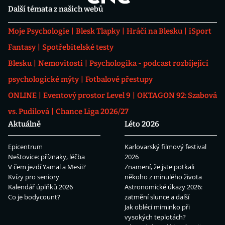
Další témata z našich webů
Moje Psychologie
Blesk Tlapky
Hráči na Blesku
iSport
Fantasy
Spotřebitelské testy
Blesku
Nemovitosti
Psychologika - podcast rozbíjející
psychologické mýty
Fotbalové přestupy
ONLINE
Eventový prostor Level 9
OKTAGON 92: Szabová
vs. Pudilová
Chance Liga 2026/27
Aktuálně
Léto 2026
Epicentrum
Karlovarský filmový festival
Neštovice: příznaky, léčba
2026
V čem jezdí Yamal a Mesii?
Znamení, že jste potkali
Kvízy pro seniory
někoho z minulého života
Kalendář úplňků 2026
Astronomické úkazy 2026:
Co je bodycount?
zatmění slunce a další
Jak obléci miminko při
vysokých teplotách?