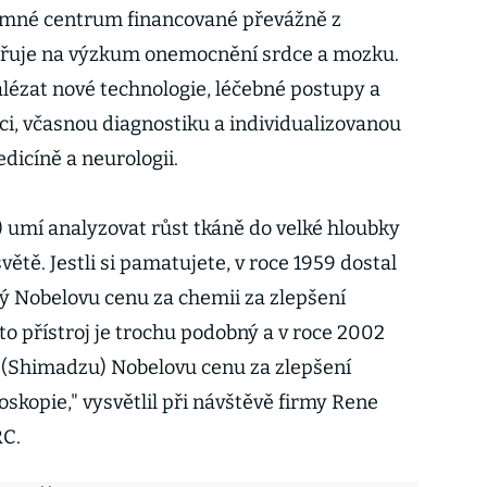
mné centrum financované převážně z
ěřuje na výzkum onemocnění srdce a mozku.
lézat nové technologie, léčebné postupy a
ci, včasnou diagnostiku a individualizovanou
dicíně a neurologii.
umí analyzovat růst tkáně do velké hloubky
větě. Jestli si pamatujete, v roce 1959 dostal
ý Nobelovu cenu za chemii za zlepšení
to přístroj je trochu podobný a v roce 2002
y (Shimadzu) Nobelovu cenu za zlepšení
kopie," vysvětlil při návštěvě firmy Rene
C.