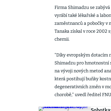
Firma Shimadzu se zabývá v
vyrábí také lékařské a labor
zaměstnanců a pobočky v m
Tanaka získal v roce 2002 
chemii.
"Díky evropským dotacím má
Shimadzu pro hmotnostní s
na vývoji nových metod a
která postihují buňky kost
degenerativních změn v m
chorobě," uvedl ředitel FN
Sobotka: