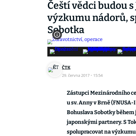
Čeští vědci budou s
výzkumu nádorů, sp
Sobotka
ČTK
29. června 2017
·
15:54
Zástupci Mezinárodního c
u sv. Anny v Brně (FNUSA-I
Bohuslava Sobotky během j
japonskými partnery. S To
spolupracovat na výzkumu v