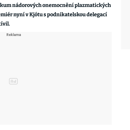
ýzkum nádorových onemocnění plazmatických
miér nyní v Kjótu s podnikatelskou delegací
vil.