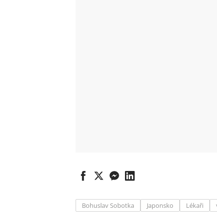
Bohuslav Sobotka
Japonsko
Lékaři