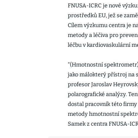
FNUSA-ICRC je nové výzku
prostředků EU, jež se zam
Cílem výzkumu centra je na
metody a léčiva pro preven
léčbu v kardiovaskulární me
"(Hmotnostní spektrometr) 
jako málokterý přístroj na s
profesor Jaroslav Heyrovsk
polarografické analýzy. Ten
dostal pracovník této firm
metody hmotnostní spektros
Samek z centra FNUSA-ICR