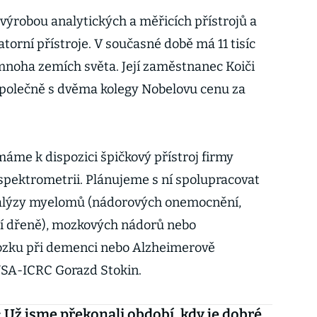
ýrobou analytických a měřicích přístrojů a
atorní přístroje. V současné době má 11 tisíc
noha zemích světa. Její zaměstnanec Koiči
společně s dvěma kolegy Nobelovu cenu za
me k dispozici špičkový přístroj firmy
pektrometrii. Plánujeme s ní spolupracovat
nalýzy myelomů (nádorových onemocnění,
ní dřeně), mozkových nádorů nebo
ozku při demenci nebo Alzheimerově
USA-ICRC Gorazd Stokin.
 Už jsme překonali období, kdy je dobré