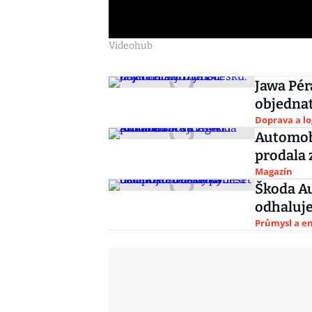
Videohub
Jawa Pér
objednat 
Doprava a lo
Automobi
prodala 
Magazín
Škoda Au
odhaluj
Průmysl a e