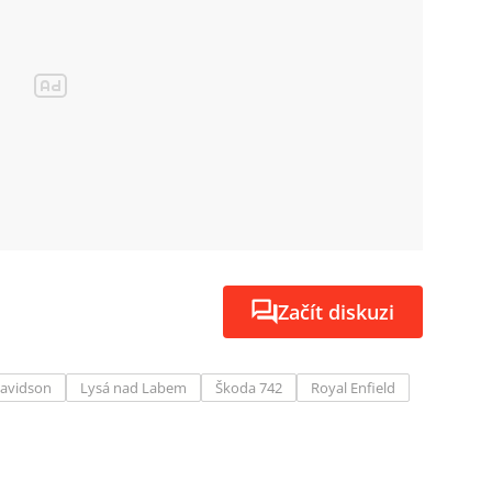
Začít diskuzi
Davidson
Lysá nad Labem
Škoda 742
Royal Enfield