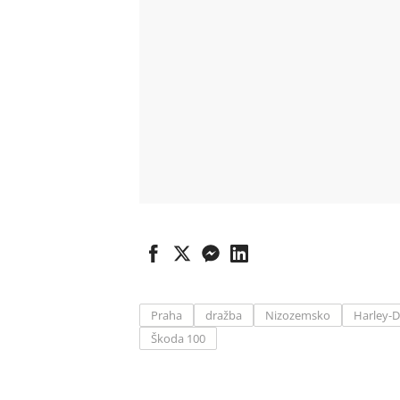
Praha
dražba
Nizozemsko
Harley-
Škoda 100