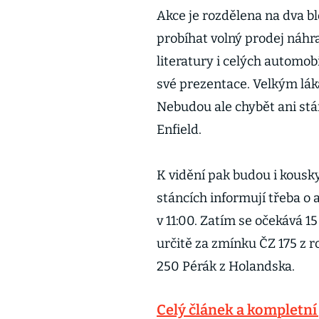
Akce je rozdělena na dva b
probíhat volný prodej náhr
literatury i celých automob
své prezentace. Velkým lák
Nebudou ale chybět ani stá
Enfield.
K vidění pak budou i kousk
stáncích informují třeba o 
v 11:00. Zatím se očekává 1
určitě za zmínku ČZ 175 z r
250 Pérák z Holandska.
Celý článek a kompletní 