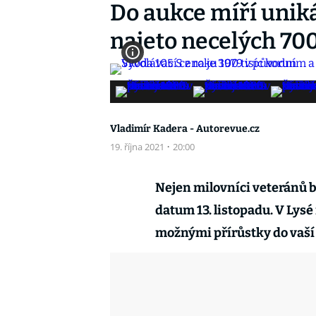
Do aukce míří uniká
najeto necelých 70
Vladimír Kadera - Autorevue.cz
19. října 2021
·
20:00
Nejen milovníci veteránů b
datum 13. listopadu. V Lysé
možnými přírůstky do vaší 