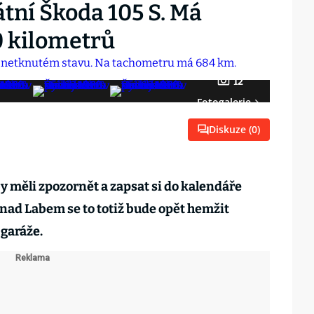
tní Škoda 105 S. Má
0 kilometrů
12
Fotogalerie
Diskuze (
0
)
y měli zpozornět a zapsat si do kalendáře
 nad Labem se to totiž bude opět hemžit
garáže.