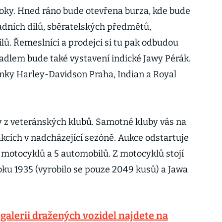
loky. Hned ráno bude otevřena burza, kde bude
adních dílů, sběratelských předmětů,
ilů. Řemeslníci a prodejci si tu pak odbudou
adlem bude také vystavení indické Jawy Pérák.
nky Harley-Davidson Praha, Indian a Royal
y z veteránských klubů. Samotné kluby vás na
akcích v nadcházející sezóně. Aukce odstartuje
5 motocyklů a 5 automobilů. Z motocyklů stojí
oku 1935 (vyrobilo se pouze 2049 kusů) a Jawa
galerii dražených vozidel najdete na