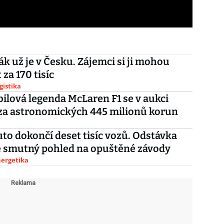
ák už je v Česku. Zájemci si ji mohou
za 170 tisíc
gistika
lová legenda McLaren F1 se v aukci
za astronomických 445 milionů korun
to dokončí deset tisíc vozů. Odstávka
e smutný pohled na opuštěné závody
nergetika