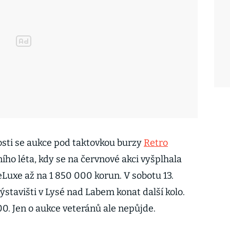
sti se aukce pod taktovkou burzy
Retro
ho léta, kdy se na červnové akci vyšplhala
Luxe až na 1 850 000 korun. V sobotu 13.
ýstavišti v Lysé nad Labem konat další kolo.
:00. Jen o aukce veteránů ale nepůjde.