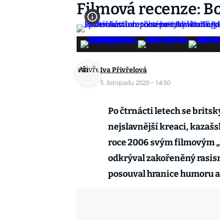
Filmová recenze: 
Iva Přivřelová
5. listopadu 2020
·
14:50
Po čtrnácti letech se brits
nejslavnější kreaci, kazaš
roce 2006 svým filmovým 
odkrýval zakořeněný rasism
posouval hranice humoru a