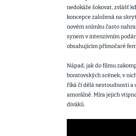
nedokáže šokovat, zvlášť kd
koncepce založená na skryt
novém snímku často nahrazu
synem v intenzivním podán
obsahujícím přímočaré femi
Nápad, jak do filmu zakomp
boratovských scének, v nic
říká či dělá nestoudnosti a
amorálně. Míra jejich vtipn
diváků.