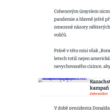
Cohenovým úmyslem nicmén
pandemie a hlavně ještě p
omezené názory některých
voličů.
Právě v této misi však „Bora
letech totiž nejen americk
nevychovaného cizince, aby
Kazachst
kampaň 
Zahraniční
V době prezidenta Donalda 