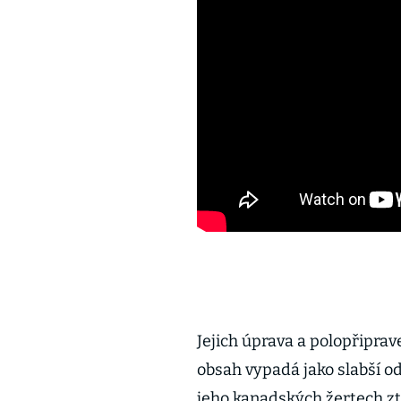
Jejich úprava a polopřiprave
obsah vypadá jako slabší od
jeho kanadských žertech ztr