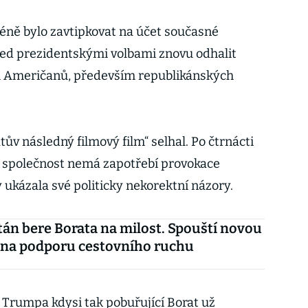
ě bylo zavtipkovat na účet současné
řed prezidentskými volbami znovu odhalit
 Američanů, především republikánských
tův následný filmový film“ selhal. Po čtrnácti
á společnost nemá zapotřebí provokace
 ukázala své politicky nekorektní názory.
án bere Borata na milost. Spouští novou
na podporu cestovního ruchu
Trumpa kdysi tak pobuřující Borat už