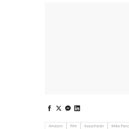
Amazon
film
Kazachstán
Mike Pen