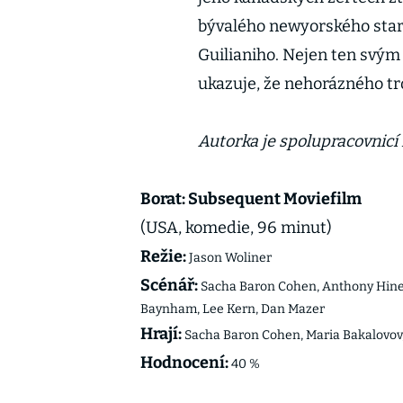
bývalého newyorského star
Guilianiho. Nejen ten sv
ukazuje, že nehorázného tro
Autorka je spolupracovnicí
Borat: Subsequent Moviefilm
(USA, komedie, 96 minut)
Režie:
Jason Woliner
Scénář:
Sacha Baron Cohen, Anthony Hines,
Baynham, Lee Kern, Dan Mazer
Hrají:
Sacha Baron Cohen, Maria Bakalovov
Hodnocení:
40 %