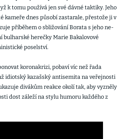
yž k tomu používá jen své dávné taktiky. Jeho
é kameře dnes působí zastarale, přestože ji v
je příběhem o sbližování Borata s jeho ne-
í bulharské herečky Marie Bakalovové
nistické poselství.
onovat koronakrizi, pobaví víc než řada
hž idiotský kazašský antisemita na veřejnosti
 ukazuje divákům reakce okolí tak, aby vyzněly
osti dost záleží na stylu humoru každého z