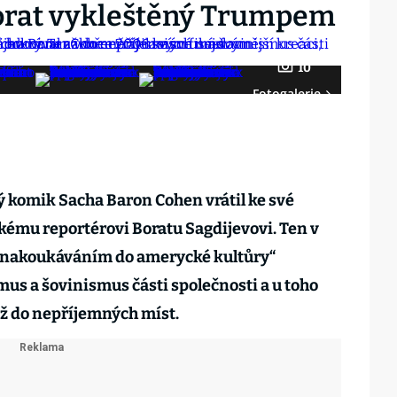
Borat vykleštěný Trumpem
10
Fotogalerie
ký komik Sacha Baron Cohen vrátil ke své
skému reportérovi Boratu Sagdijevovi. Ten v
„nakoukáváním do amerycké kultůry“
us a šovinismus části společnosti a u toho
ž do nepříjemných míst.