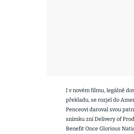
I v novém filmu, legálně 
překladu, se rozjel do Amer
Penceovi daroval svou patná
snímku zní Delivery of Pro
Benefit Once Glorious Nati