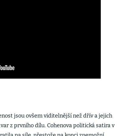
nost jsou ovšem viditelnější než dřív a jejich
var z prvního dílu. Cohenova politická satira v
atila na síle, přestože na konci znemožní