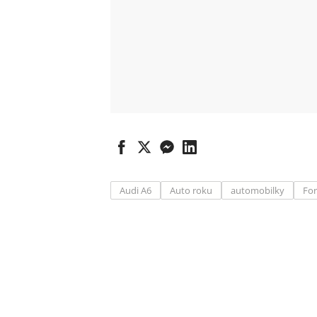
Audi A6
Auto roku
automobilky
For