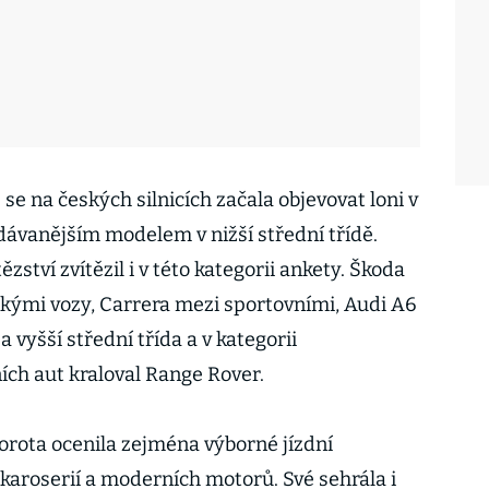
e na českých silnicích začala objevovat loni v
dávanějším modelem v nižší střední třídě.
zství zvítězil i v této kategorii ankety. Škoda
kými vozy, Carrera mezi sportovními, Audi A6
 a vyšší střední třída a v kategorii
ích aut kraloval Range Rover.
rota ocenila zejména výborné jízdní
 karoserií a moderních motorů. Své sehrála i