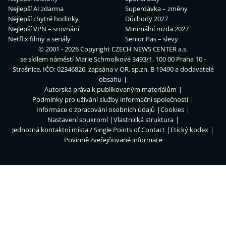
Nejlepší AI zdarma
Superdávka – změny
Nejlepší chytré hodinky
Důchody 2027
Nejlepší VPN – srovnání
Minimální mzda 2027
Netflix filmy a seriály
Senior Pas – slevy
© 2001 - 2026 Copyright
CZECH NEWS CENTER a.s.
se sídlem náměstí Marie Schmolkové 3493/1, 100 00 Praha 10 -
Strašnice, IČO: 02346826, zapsána v OR, sp.zn. B 19490 a dodavatelé
obsahu
Autorská práva k publikovaným materiálům
Podmínky pro užívání služby informační společnosti
Informace o zpracování osobních údajů
Cookies
Nastavení soukromí
Vlastnická struktura
Jednotná kontaktní místa / Single Points of Contact
Etický kodex
Povinně zveřejňované informace