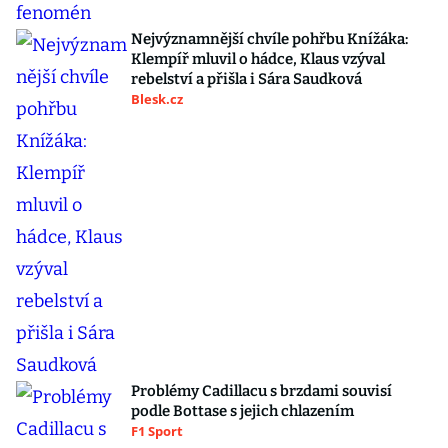
Nejvýznamnější chvíle pohřbu Knížáka:
Klempíř mluvil o hádce, Klaus vzýval
rebelství a přišla i Sára Saudková
Blesk.cz
Problémy Cadillacu s brzdami souvisí
podle Bottase s jejich chlazením
F1 Sport