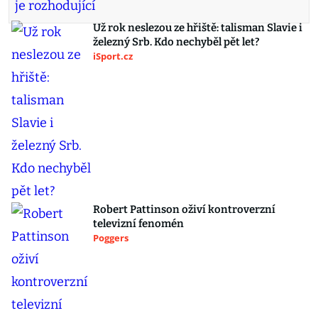
Už rok neslezou ze hřiště: talisman Slavie i
železný Srb. Kdo nechyběl pět let?
iSport.cz
Robert Pattinson oživí kontroverzní
televizní fenomén
Poggers