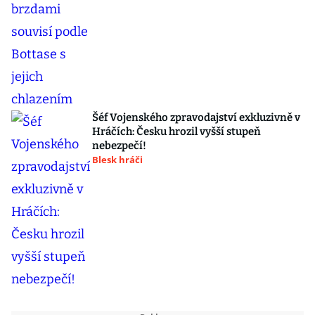
Šéf Vojenského zpravodajství exkluzivně v
Hráčích: Česku hrozil vyšší stupeň
nebezpečí!
Blesk hráči