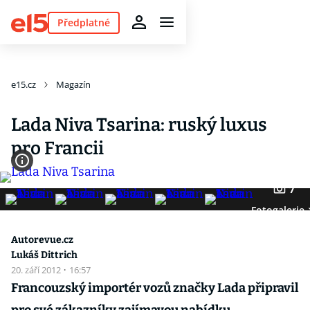
Předplatné
e15.cz
Magazín
Lada Niva Tsarina: ruský luxus
pro Francii
7
Fotogalerie
Autorevue.cz
Lukáš Dittrich
20. září 2012
·
16:57
Francouzský importér vozů značky Lada připravil