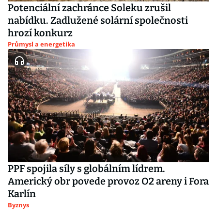
Potenciální zachránce Soleku zrušil
nabídku. Zadlužené solární společnosti
hrozí konkurz
Průmysl a energetika
PPF spojila síly s globálním lídrem.
Americký obr povede provoz O2 areny i Fora
Karlín
Byznys