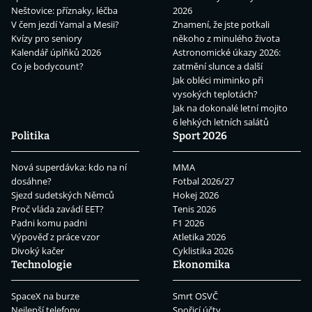
Neštovice: příznaky, léčba
2026
V čem jezdí Yamal a Mesii?
Znamení, že jste potkali
Kvízy pro seniory
někoho z minulého života
Kalendář úplňků 2026
Astronomické úkazy 2026:
Co je bodycount?
zatmění slunce a další
Jak obléci miminko při
vysokých teplotách?
Jak na dokonalé letní mojito
6 lehkých letních salátů
Politika
Sport 2026
Nová superdávka: kdo na ní
MMA
dosáhne?
Fotbal 2026/27
Sjezd sudetských Němců
Hokej 2026
Proč vláda zavádí EET?
Tenis 2026
Padni komu padni
F1 2026
Výpověď z práce vzor
Atletika 2026
Divoký kačer
Cyklistika 2026
Technologie
Ekonomika
SpaceX na burze
Smrt OSVČ
Nejlepší telefony
Spořicí účty