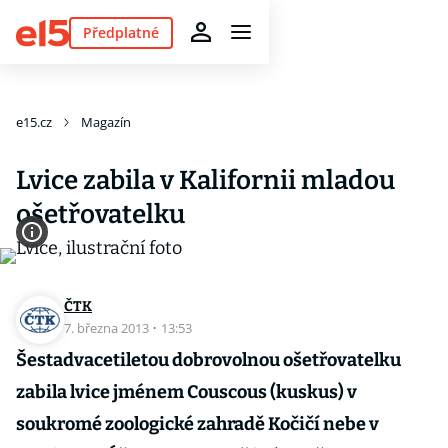
Předplatné
e15.cz
Magazín
Lvice zabila v Kalifornii mladou
ošetřovatelku
ČTK
7. března 2013
·
13:53
Šestadvacetiletou dobrovolnou ošetřovatelku
zabila lvice jménem Couscous (kuskus) v
soukromé zoologické zahradě Kočičí nebe v