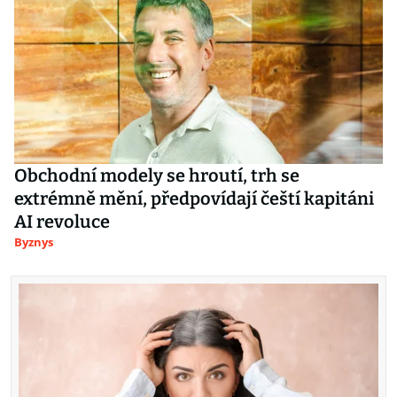
Obchodní modely se hroutí, trh se
extrémně mění, předpovídají čeští kapitáni
AI revoluce
Byznys