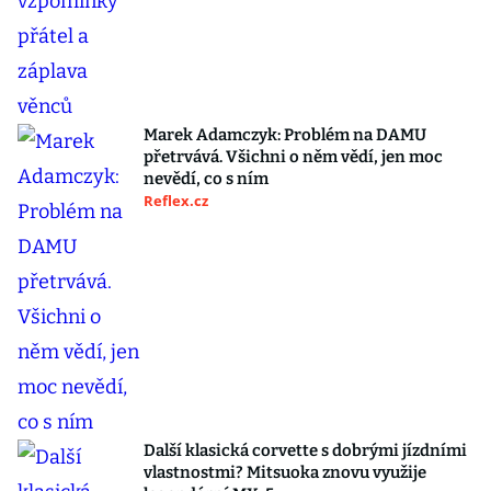
Marek Adamczyk: Problém na DAMU
přetrvává. Všichni o něm vědí, jen moc
nevědí, co s ním
Reflex.cz
Další klasická corvette s dobrými jízdními
vlastnostmi? Mitsuoka znovu využije