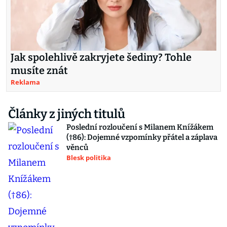
Jak spolehlivě zakryjete šediny? Tohle
musíte znát
Reklama
Články z jiných titulů
Poslední rozloučení s Milanem Knížákem
(†86): Dojemné vzpomínky přátel a záplava
věnců
Blesk politika