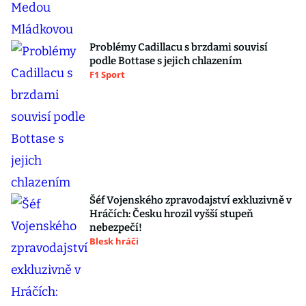
Problémy Cadillacu s brzdami souvisí
podle Bottase s jejich chlazením
F1 Sport
Šéf Vojenského zpravodajství exkluzivně v
Hráčích: Česku hrozil vyšší stupeň
nebezpečí!
Blesk hráči