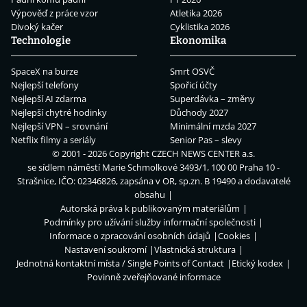
Výpověď z práce vzor
Atletika 2026
Divoký kačer
Cyklistika 2026
Technologie
Ekonomika
SpaceX na burze
Smrt OSVČ
Nejlepší telefony
Spořicí účty
Nejlepší AI zdarma
Superdávka – změny
Nejlepší chytré hodinky
Důchody 2027
Nejlepší VPN – srovnání
Minimální mzda 2027
Netflix filmy a seriály
Senior Pas – slevy
© 2001 - 2026 Copyright
CZECH NEWS CENTER a.s.
se sídlem náměstí Marie Schmolkové 3493/1, 100 00 Praha 10 -
Strašnice, IČO: 02346826, zapsána v OR, sp.zn. B 19490 a dodavatelé
obsahu
Autorská práva k publikovaným materiálům
Podmínky pro užívání služby informační společnosti
Informace o zpracování osobních údajů
Cookies
Nastavení soukromí
Vlastnická struktura
Jednotná kontaktní místa / Single Points of Contact
Etický kodex
Povinně zveřejňované informace