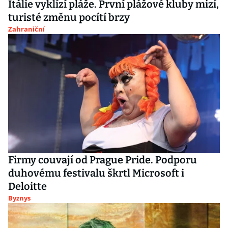
Itálie vyklízí pláže. První plážové kluby mizí,
turisté změnu pocítí brzy
Zahraniční
Firmy couvají od Prague Pride. Podporu
duhovému festivalu škrtl Microsoft i
Deloitte
Byznys