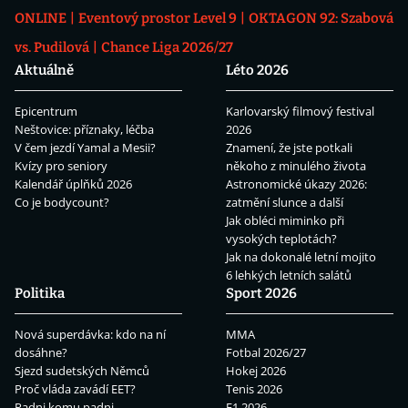
ONLINE
Eventový prostor Level 9
OKTAGON 92: Szabová
vs. Pudilová
Chance Liga 2026/27
Aktuálně
Léto 2026
Epicentrum
Karlovarský filmový festival
Neštovice: příznaky, léčba
2026
V čem jezdí Yamal a Mesii?
Znamení, že jste potkali
Kvízy pro seniory
někoho z minulého života
Kalendář úplňků 2026
Astronomické úkazy 2026:
Co je bodycount?
zatmění slunce a další
Jak obléci miminko při
vysokých teplotách?
Jak na dokonalé letní mojito
6 lehkých letních salátů
Politika
Sport 2026
Nová superdávka: kdo na ní
MMA
dosáhne?
Fotbal 2026/27
Sjezd sudetských Němců
Hokej 2026
Proč vláda zavádí EET?
Tenis 2026
Padni komu padni
F1 2026