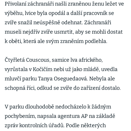
Přivolaní záchranáři našli zraněnou ženu ležet ve
výběhu, lvice byla opodál a další pracovník se
zvíře snažil neúspěšně odehnat. Záchranáři
museli nejdřív zvíře usmrtit, aby se mohli dostat
k oběti, která ale svým zraněním podlehla.
Čtyřletá Couscous, samice lva afrického,
vyrůstala v Kočičím nebi už jako mládě, uvedla
mluvčí parku Tanya Oseguedaová. Nebyla ale
schopná říci, odkud se zvíře do zařízení dostalo.
V parku dlouhodobě nedocházelo k žádným
pochybením, napsala agentura AP na základě
zpráv kontrolních úřadů. Podle některých