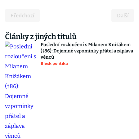
Předchozí
Další
Články z jiných titulů
Poslední rozloučení s Milanem Knížákem
(†86): Dojemné vzpomínky přátel a záplava
věnců
Blesk politika