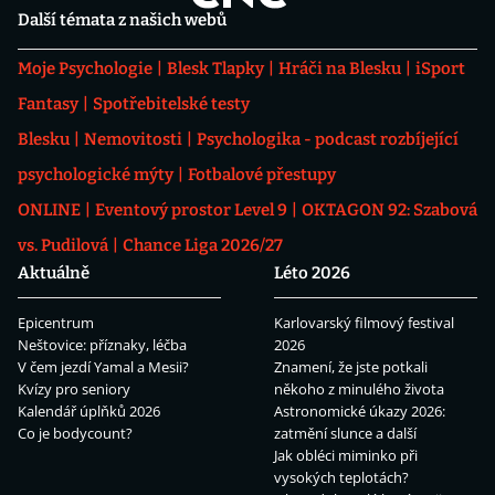
Další témata z našich webů
Moje Psychologie
Blesk Tlapky
Hráči na Blesku
iSport
Fantasy
Spotřebitelské testy
Blesku
Nemovitosti
Psychologika - podcast rozbíjející
psychologické mýty
Fotbalové přestupy
ONLINE
Eventový prostor Level 9
OKTAGON 92: Szabová
vs. Pudilová
Chance Liga 2026/27
Aktuálně
Léto 2026
Epicentrum
Karlovarský filmový festival
Neštovice: příznaky, léčba
2026
V čem jezdí Yamal a Mesii?
Znamení, že jste potkali
Kvízy pro seniory
někoho z minulého života
Kalendář úplňků 2026
Astronomické úkazy 2026:
Co je bodycount?
zatmění slunce a další
Jak obléci miminko při
vysokých teplotách?