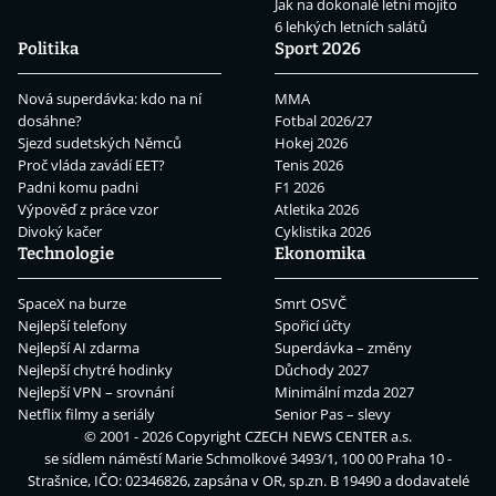
Jak na dokonalé letní mojito
6 lehkých letních salátů
Politika
Sport 2026
Nová superdávka: kdo na ní
MMA
dosáhne?
Fotbal 2026/27
Sjezd sudetských Němců
Hokej 2026
Proč vláda zavádí EET?
Tenis 2026
Padni komu padni
F1 2026
Výpověď z práce vzor
Atletika 2026
Divoký kačer
Cyklistika 2026
Technologie
Ekonomika
SpaceX na burze
Smrt OSVČ
Nejlepší telefony
Spořicí účty
Nejlepší AI zdarma
Superdávka – změny
Nejlepší chytré hodinky
Důchody 2027
Nejlepší VPN – srovnání
Minimální mzda 2027
Netflix filmy a seriály
Senior Pas – slevy
© 2001 - 2026 Copyright
CZECH NEWS CENTER a.s.
se sídlem náměstí Marie Schmolkové 3493/1, 100 00 Praha 10 -
Strašnice, IČO: 02346826, zapsána v OR, sp.zn. B 19490 a dodavatelé