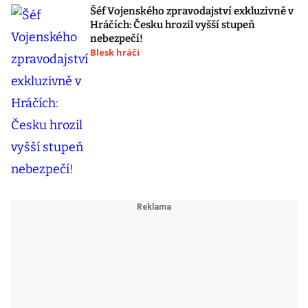
Šéf Vojenského zpravodajství exkluzivně v
Hráčích: Česku hrozil vyšší stupeň
nebezpečí!
Blesk hráči