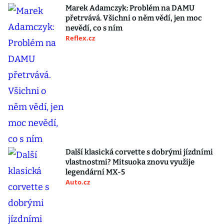
Marek Adamczyk: Problém na DAMU
přetrvává. Všichni o něm vědí, jen moc
nevědí, co s ním
Reflex.cz
Další klasická corvette s dobrými jízdními
vlastnostmi? Mitsuoka znovu využije
legendární MX-5
Auto.cz