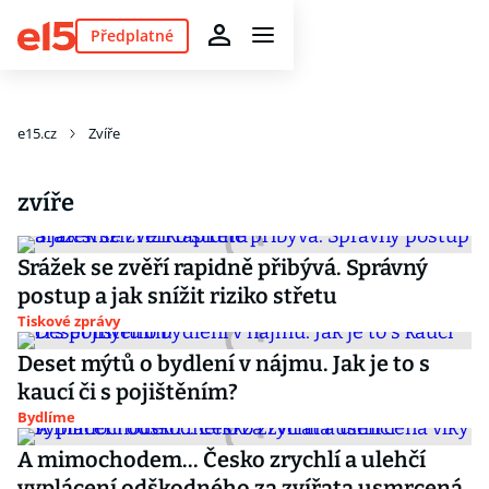
Předplatné
e15.cz
Zvíře
zvíře
Srážek se zvěří rapidně přibývá. Správný
postup a jak snížit riziko střetu
Tiskové zprávy
Deset mýtů o bydlení v nájmu. Jak je to s
kaucí či s pojištěním?
Bydlíme
A mimochodem... Česko zrychlí a ulehčí
vyplácení odškodného za zvířata usmrcená