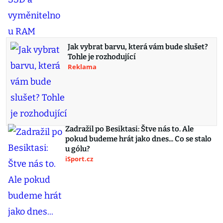
Jak vybrat barvu, která vám bude slušet?
Tohle je rozhodující
Reklama
Zadražil po Besiktasi: Štve nás to. Ale
pokud budeme hrát jako dnes... Co se stalo
u gólu?
iSport.cz