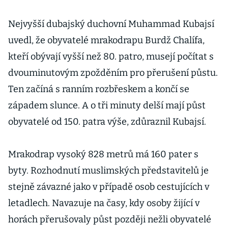
Nejvyšší dubajský duchovní Muhammad Kubajsí
uvedl, že obyvatelé mrakodrapu Burdž Chalífa,
kteří obývají vyšší než 80. patro, musejí počítat s
dvouminutovým zpožděním pro přerušení půstu.
Ten začíná s ranním rozbřeskem a končí se
západem slunce. A o tři minuty delší mají půst
obyvatelé od 150. patra výše, zdůraznil Kubajsí.
Mrakodrap vysoký 828 metrů má 160 pater s
byty. Rozhodnutí muslimských představitelů je
stejně závazné jako v případě osob cestujících v
letadlech. Navazuje na časy, kdy osoby žijící v
horách přerušovaly půst později nežli obyvatelé