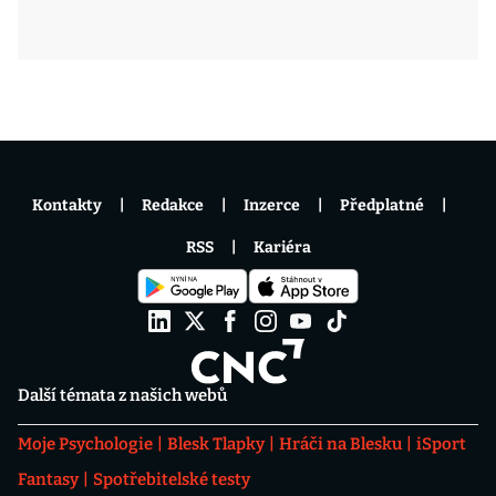
Kontakty
Redakce
Inzerce
Předplatné
RSS
Kariéra
Další témata z našich webů
Moje Psychologie
Blesk Tlapky
Hráči na Blesku
iSport
Fantasy
Spotřebitelské testy