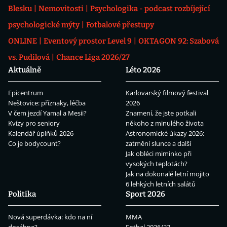
Blesku
Nemovitosti
Psychologika - podcast rozbíjející
psychologické mýty
Fotbalové přestupy
ONLINE
Eventový prostor Level 9
OKTAGON 92: Szabová
vs. Pudilová
Chance Liga 2026/27
Aktuálně
Léto 2026
Epicentrum
Karlovarský filmový festival
Neštovice: příznaky, léčba
2026
V čem jezdí Yamal a Mesii?
Znamení, že jste potkali
Kvízy pro seniory
někoho z minulého života
Kalendář úplňků 2026
Astronomické úkazy 2026:
Co je bodycount?
zatmění slunce a další
Jak obléci miminko při
vysokých teplotách?
Jak na dokonalé letní mojito
6 lehkých letních salátů
Politika
Sport 2026
Nová superdávka: kdo na ní
MMA