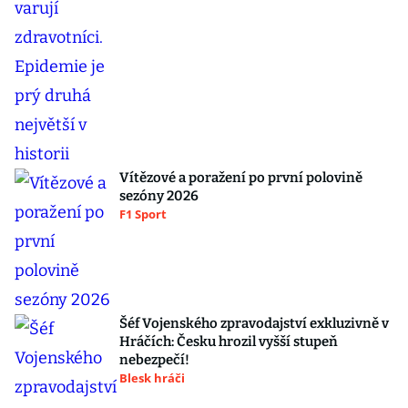
Vítězové a poražení po první polovině
sezóny 2026
F1 Sport
Šéf Vojenského zpravodajství exkluzivně v
Hráčích: Česku hrozil vyšší stupeň
nebezpečí!
Blesk hráči