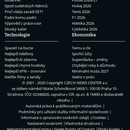
dosáhne?
Fotbal 2026/27
Sjezd sudetských Němců
Hokej 2026
Proč vláda zavádí EET?
Tenis 2026
Padni komu padni
F1 2026
Výpověď z práce vzor
Atletika 2026
Divoký kačer
Cyklistika 2026
Technologie
Ekonomika
SpaceX na burze
Temu a clo
Nejlepší telefony
Spořicí účty
Nejlepší AI zdarma
Superdávka – změny
Nejlepší chytré hodinky
Chybějící roky k důchodu
Nejlepší VPN – srovnání
Minimální mzda 2027
Netflix filmy a seriály
Vedro v práci
© 2001 - 2026 Copyright
CZECH NEWS CENTER a.s.
se sídlem náměstí Marie Schmolkové 3493/1, 100 00 Praha 10 -
Strašnice, IČO: 02346826, zapsána v OR, sp.zn. B 19490 a dodavatelé
obsahu
Autorská práva k publikovaným materiálům
Podmínky pro užívání služby informační společnosti
Informace o zpracování osobních údajů
Cookies
Nastavení soukromí
Vlastnická struktura
Jednotná kontaktní místa / Single Points of Contact
Etický kodex