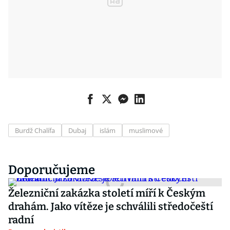
Burdž Chalífa
Dubaj
islám
muslimové
Doporučujeme
Železniční zakázka století míří k Českým
drahám. Jako vítěze je schválili středočeští
radní