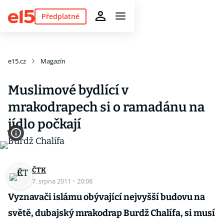
Předplatné
e15.cz
Magazín
Muslimové bydlící v
mrakodrapech si o ramadánu na
jídlo počkají
ČTK
7. srpna 2011
·
20:08
Vyznavači islámu obývající nejvyšší budovu na
světě, dubajský mrakodrap Burdž Chalífa, si musí