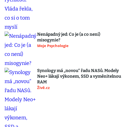
Nenápadný jed: Co je (a co není)
misogynie?
Moje Psychologie
Synology má „novou“ řadu NASů. Modely
Neo+ lákají výkonem, SSD a vyměnitelnou
RAM
Živě.cz