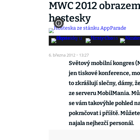
MWC 2012 obrazem:
hostesky
6. března 2012
·
13:27
Světový mobilní kongres (M
jen tiskové konference, mob
to zkrášlují slečny, dámy, 
ze serveru MobilMania. Můž
se vám takovýhle pohled na v
pokračovat i příště. Můžete
najala nejhezčí personál.