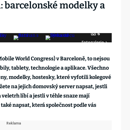
 barcelonské modelky a
6
Fotogalerie
obile World Congress) v Barceloně, to nejsou
ily, tablety, technologie a aplikace. Všechno
ženy, modelky, hostesky, které vyfotili kolegové
ete na jejich domovský server napsat, jestli
eletrh líbí a jestli v téhle snaze mají
 také napsat, která společnost podle vás