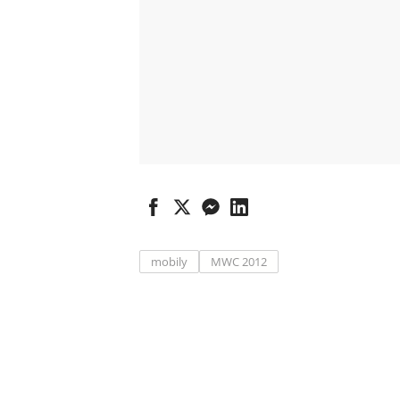
mobily
MWC 2012