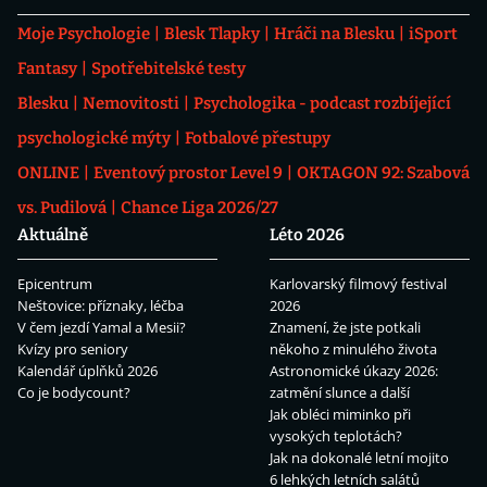
Moje Psychologie
Blesk Tlapky
Hráči na Blesku
iSport
Fantasy
Spotřebitelské testy
Blesku
Nemovitosti
Psychologika - podcast rozbíjející
psychologické mýty
Fotbalové přestupy
ONLINE
Eventový prostor Level 9
OKTAGON 92: Szabová
vs. Pudilová
Chance Liga 2026/27
Aktuálně
Léto 2026
Epicentrum
Karlovarský filmový festival
Neštovice: příznaky, léčba
2026
V čem jezdí Yamal a Mesii?
Znamení, že jste potkali
Kvízy pro seniory
někoho z minulého života
Kalendář úplňků 2026
Astronomické úkazy 2026:
Co je bodycount?
zatmění slunce a další
Jak obléci miminko při
vysokých teplotách?
Jak na dokonalé letní mojito
6 lehkých letních salátů