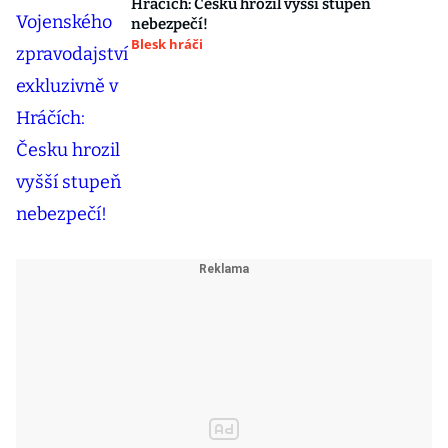
Hráčích: Česku hrozil vyšší stupeň
nebezpečí!
Blesk hráči