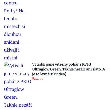
Vytiskli jsme vítězný pohár z PETG
Ultraglow Green. Takhle nezáří ani zlato. A
je to levnější (video)
Živě.cz