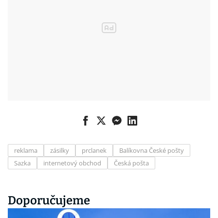
reklama
zásilky
prclanek
Balíkovna České pošty
Sazka
internetový obchod
Česká pošta
Doporučujeme