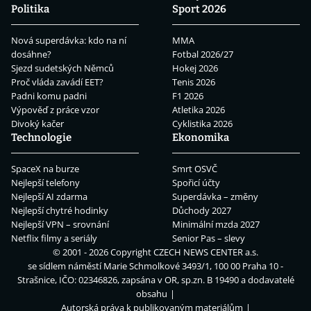
Politika
Sport 2026
Nová superdávka: kdo na ní
MMA
dosáhne?
Fotbal 2026/27
Sjezd sudetských Němců
Hokej 2026
Proč vláda zavádí EET?
Tenis 2026
Padni komu padni
F1 2026
Výpověď z práce vzor
Atletika 2026
Divoký kačer
Cyklistika 2026
Technologie
Ekonomika
SpaceX na burze
Smrt OSVČ
Nejlepší telefony
Spořicí účty
Nejlepší AI zdarma
Superdávka – změny
Nejlepší chytré hodinky
Důchody 2027
Nejlepší VPN – srovnání
Minimální mzda 2027
Netflix filmy a seriály
Senior Pas – slevy
© 2001 - 2026 Copyright
CZECH NEWS CENTER a.s.
se sídlem náměstí Marie Schmolkové 3493/1, 100 00 Praha 10 -
Strašnice, IČO: 02346826, zapsána v OR, sp.zn. B 19490 a dodavatelé
obsahu
Autorská práva k publikovaným materiálům