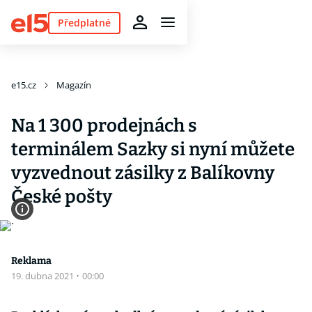
Předplatné
e15.cz
Magazín
Na 1 300 prodejnách s
terminálem Sazky si nyní můžete
vyzvednout zásilky z Balíkovny
České pošty
Reklama
19. dubna 2021
·
00:00