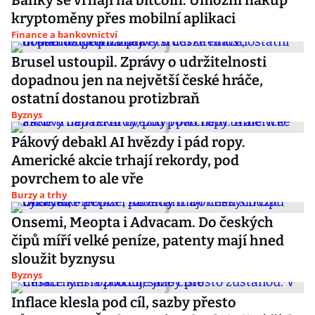
Banky se vrhají na bitcoin. Umožní nákup
kryptoměny přes mobilní aplikaci
Finance a bankovnictví
Brusel ustoupil. Zprávy o udržitelnosti
dopadnou jen na největší české hráče,
ostatní dostanou protizbraň
Byznys
Pákový debakl AI hvězdy i pád ropy.
Americké akcie trhají rekordy, pod
povrchem to ale vře
Burzy a trhy
Onsemi, Meopta i Advacam. Do českých
čipů míří velké peníze, patenty mají hned
sloužit byznysu
Byznys
Inflace klesla pod cíl, sazby přesto