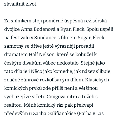
zkvalitnit život.
Za snímkem stojí poměrně úspěšná režisérská
dvojice Anna Bodenová a Ryan Fleck. Spolu uspěli
na festivalu v Sundance s filmem Sugar, Fleck
samotný se dříve ještě výrazněji prosadil
dramatem Half Nelson, které se bohužel k
českým divákům vůbec nedostalo. Stejně jako
tato díla je i Něco jako komedie, jak název slibuje,
značně žánrově rozkolísaným dílem. Klasických
komických prvků zde příliš není a většinou
vycházejí ze střetu Craigova nitra a tužeb s
realitou. Méně komický ráz pak překvapí
především u Zacha Galifianakise (Pařba v Las