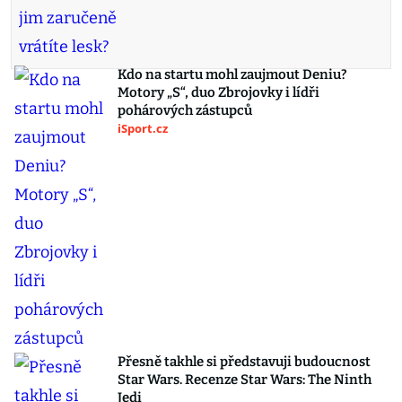
Kdo na startu mohl zaujmout Deniu?
Motory „S“, duo Zbrojovky i lídři
pohárových zástupců
iSport.cz
Přesně takhle si představuji budoucnost
Star Wars. Recenze Star Wars: The Ninth
Jedi