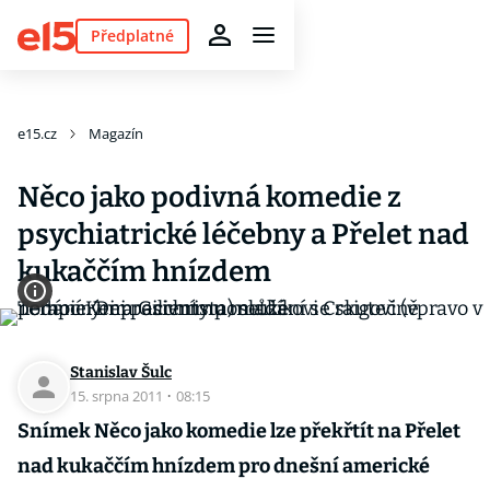
Předplatné
e15.cz
Magazín
Něco jako podivná komedie z
psychiatrické léčebny a Přelet nad
kukaččím hnízdem
Stanislav Šulc
15. srpna 2011
·
08:15
Snímek Něco jako komedie lze překřtít na Přelet
nad kukaččím hnízdem pro dnešní americké