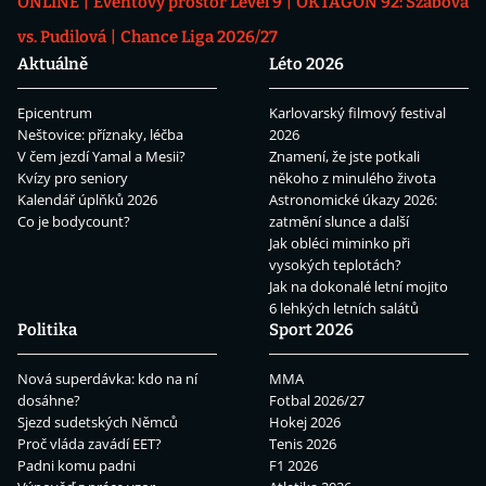
ONLINE
Eventový prostor Level 9
OKTAGON 92: Szabová
vs. Pudilová
Chance Liga 2026/27
Aktuálně
Léto 2026
Epicentrum
Karlovarský filmový festival
Neštovice: příznaky, léčba
2026
V čem jezdí Yamal a Mesii?
Znamení, že jste potkali
Kvízy pro seniory
někoho z minulého života
Kalendář úplňků 2026
Astronomické úkazy 2026:
Co je bodycount?
zatmění slunce a další
Jak obléci miminko při
vysokých teplotách?
Jak na dokonalé letní mojito
6 lehkých letních salátů
Politika
Sport 2026
Nová superdávka: kdo na ní
MMA
dosáhne?
Fotbal 2026/27
Sjezd sudetských Němců
Hokej 2026
Proč vláda zavádí EET?
Tenis 2026
Padni komu padni
F1 2026