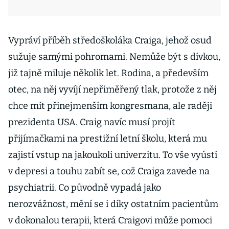
Vypráví příběh středoškoláka Craiga, jehož osud
sužuje samými pohromami. Nemůže být s dívkou,
již tajně miluje několik let. Rodina, a především
otec, na něj vyvíjí nepřiměřený tlak, protože z něj
chce mít přinejmenším kongresmana, ale raději
prezidenta USA. Craig navíc musí projít
přijímačkami na prestižní letní školu, která mu
zajistí vstup na jakoukoli univerzitu. To vše vyústí
v depresi a touhu zabít se, což Craiga zavede na
psychiatrii. Co původně vypadá jako
nerozvážnost, mění se i díky ostatním pacientům
v dokonalou terapii, která Craigovi může pomoci