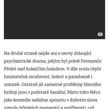
Na druhé straně nejde ani o nervy drásající
psychiatrické drama, jakým byl právě Formanův
Přelet nad kukaččím hnízdem. V díle zcela chybí
hmatatelná osudovost, bolest a paradoxně i
smutek. Ostatně již samotné problémy hlavního
hrdiny jsou v podstatě banální. Místo toho Něco
jako komedie nabídne spoustu v dobrém slova
smyslu hřejivých momentů a smířlivosti, což