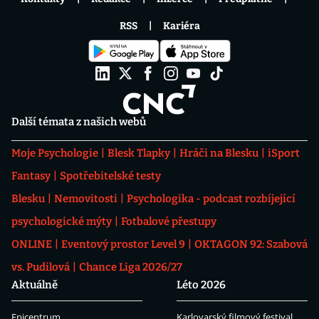
RSS
Kariéra
Další témata z našich webů
Moje Psychologie
Blesk Tlapky
Hráči na Blesku
iSport
Fantasy
Spotřebitelské testy
Blesku
Nemovitosti
Psychologika - podcast rozbíjející
psychologické mýty
Fotbalové přestupy
ONLINE
Eventový prostor Level 9
OKTAGON 92: Szabová
vs. Pudilová
Chance Liga 2026/27
Aktuálně
Léto 2026
Epicentrum
Karlovarský filmový festival