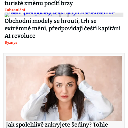
turisté změnu pocítí brzy
Zahraniční
Obchodní modely se hroutí, trh se
extrémně mění, předpovídají čeští kapitáni
AI revoluce
Byznys
Jak spolehlivě zakryjete šediny? Tohle