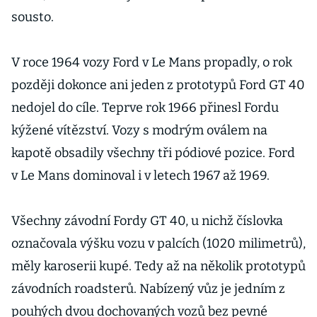
sousto.
V roce 1964 vozy Ford v Le Mans propadly, o rok
později dokonce ani jeden z prototypů Ford GT 40
nedojel do cíle. Teprve rok 1966 přinesl Fordu
kýžené vítězství. Vozy s modrým oválem na
kapotě obsadily všechny tři pódiové pozice. Ford
v Le Mans dominoval i v letech 1967 až 1969.
Všechny závodní Fordy GT 40, u nichž číslovka
označovala výšku vozu v palcích (1020 milimetrů),
měly karoserii kupé. Tedy až na několik prototypů
závodních roadsterů. Nabízený vůz je jedním z
pouhých dvou dochovaných vozů bez pevné