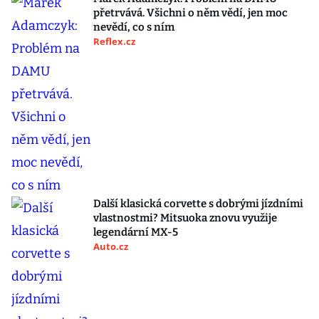
přetrvává. Všichni o něm vědí, jen moc
nevědí, co s ním
Reflex.cz
Další klasická corvette s dobrými jízdními
vlastnostmi? Mitsuoka znovu využije
legendární MX-5
Auto.cz