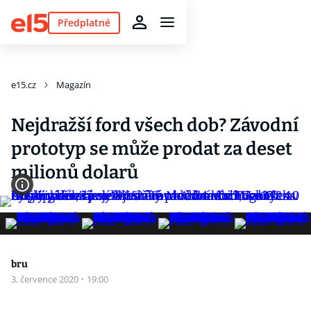
Předplatné
e15.cz
Magazín
Nejdražší ford všech dob? Závodní
prototyp se může prodat za deset
milionů dolarů
bru
3. července 2020
·
19:00