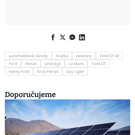
automobilové závody
dražba
veterány
Ford GT 40
Ford
Ferrari
prototyp
Le Mans
Ford GT
Henry Ford
Enzo Ferrari
Guy Ligier
Doporučujeme