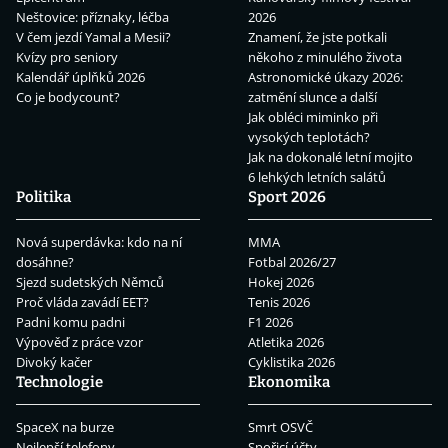
Neštovice: příznaky, léčba
2026
V čem jezdí Yamal a Mesii?
Znamení, že jste potkali
Kvízy pro seniory
někoho z minulého života
Kalendář úplňků 2026
Astronomické úkazy 2026:
Co je bodycount?
zatmění slunce a další
Jak obléci miminko při
vysokých teplotách?
Jak na dokonalé letní mojito
6 lehkých letních salátů
Politika
Sport 2026
Nová superdávka: kdo na ní
MMA
dosáhne?
Fotbal 2026/27
Sjezd sudetských Němců
Hokej 2026
Proč vláda zavádí EET?
Tenis 2026
Padni komu padni
F1 2026
Výpověď z práce vzor
Atletika 2026
Divoký kačer
Cyklistika 2026
Technologie
Ekonomika
SpaceX na burze
Smrt OSVČ
Nejlepší telefony
Spořicí účty