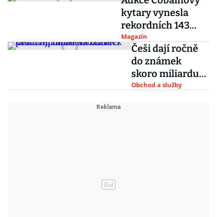
Aukce Cobainovy
kytary vynesla
rekordních 143
milionů korun
Magazín
Češi dají ročně
do známek
skoro miliardu
korun. Frčí první
Obchod a služby
republika i
kolonie