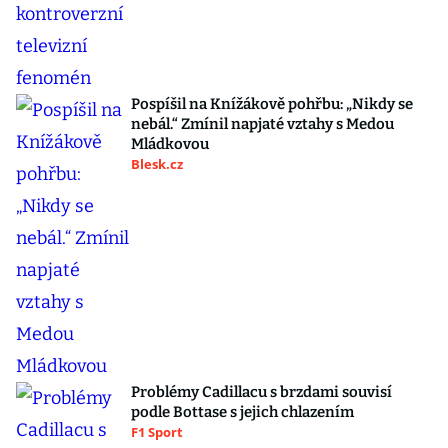
Pospíšil na Knížákově pohřbu: „Nikdy se
nebál.“ Zmínil napjaté vztahy s Medou
Mládkovou
Blesk.cz
Problémy Cadillacu s brzdami souvisí
podle Bottase s jejich chlazením
F1 Sport