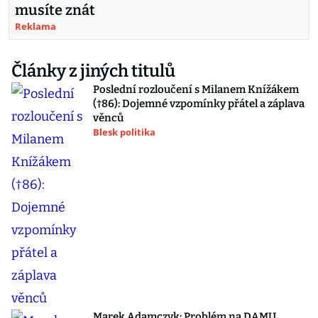
musíte znát
Reklama
Články z jiných titulů
Poslední rozloučení s Milanem Knížákem
(†86): Dojemné vzpomínky přátel a záplava
věnců
Blesk politika
Marek Adamczyk: Problém na DAMU