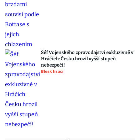
Šéf Vojenského zpravodajství exkluzivně v
Hráčích: Česku hrozil vyšší stupeň
nebezpečí!
Blesk hráči