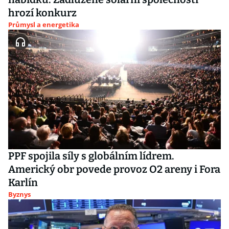
hrozí konkurz
Průmysl a energetika
PPF spojila síly s globálním lídrem.
Americký obr povede provoz O2 areny i Fora
Karlín
Byznys