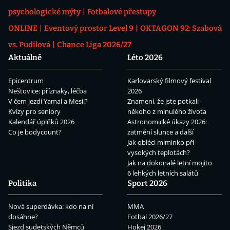
psychologické mýty
Fotbalové přestupy
ONLINE
Eventový prostor Level 9
OKTAGON 92: Szabová
vs. Pudilová
Chance Liga 2026/27
Aktuálně
Léto 2026
Epicentrum
Karlovarský filmový festival
Neštovice: příznaky, léčba
2026
V čem jezdí Yamal a Mesii?
Znamení, že jste potkali
Kvízy pro seniory
někoho z minulého života
Kalendář úplňků 2026
Astronomické úkazy 2026:
Co je bodycount?
zatmění slunce a další
Jak obléci miminko při
vysokých teplotách?
Jak na dokonalé letní mojito
6 lehkých letních salátů
Politika
Sport 2026
Nová superdávka: kdo na ní
MMA
dosáhne?
Fotbal 2026/27
Sjezd sudetských Němců
Hokej 2026