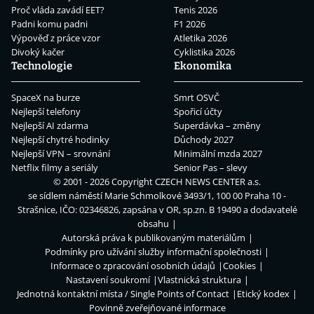
Proč vláda zavádí EET?
Tenis 2026
Padni komu padni
F1 2026
Výpověď z práce vzor
Atletika 2026
Divoký kačer
Cyklistika 2026
Technologie
Ekonomika
SpaceX na burze
Smrt OSVČ
Nejlepší telefony
Spořicí účty
Nejlepší AI zdarma
Superdávka – změny
Nejlepší chytré hodinky
Důchody 2027
Nejlepší VPN – srovnání
Minimální mzda 2027
Netflix filmy a seriály
Senior Pas – slevy
© 2001 - 2026 Copyright
CZECH NEWS CENTER a.s.
se sídlem náměstí Marie Schmolkové 3493/1, 100 00 Praha 10 -
Strašnice, IČO: 02346826, zapsána v OR, sp.zn. B 19490 a dodavatelé
obsahu
Autorská práva k publikovaným materiálům
Podmínky pro užívání služby informační společnosti
Informace o zpracování osobních údajů
Cookies
Nastavení soukromí
Vlastnická struktura
Jednotná kontaktní místa / Single Points of Contact
Etický kodex
Povinně zveřejňované informace