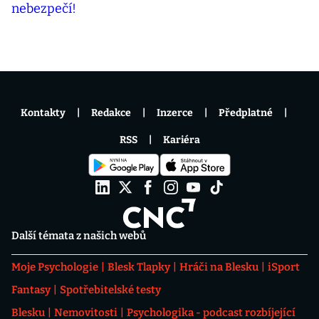
Kontakty
Redakce
Inzerce
Předplatné
RSS
Kariéra
Další témata z našich webů
Moje Psychologie
Blesk Tlapky
Hráči na Blesku
iSport
Fantasy
Spotřebitelské testy
Blesku
Nemovitosti
Psychologika - podcast rozbíjející