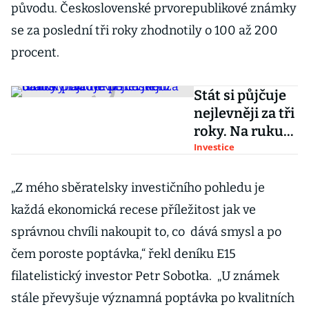
původu. Československé prvorepublikové známky
se za poslední tři roky zhodnotily o 100 až 200
procent.
Stát si půjčuje
nejlevněji za tři
roky. Na ruku
mu jdou banky
Investice
hladové po
českém dluhu
„Z mého sběratelsky investičního pohledu je
každá ekonomická recese příležitost jak ve
správnou chvíli nakoupit to, co dává smysl a po
čem poroste poptávka,“ řekl deníku E15
filatelistický investor Petr Sobotka. „U známek
stále převyšuje významná poptávka po kvalitních