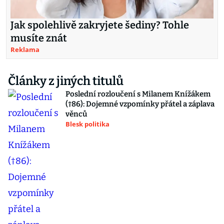
Jak spolehlivě zakryjete šediny? Tohle
musíte znát
Reklama
Články z jiných titulů
Poslední rozloučení s Milanem Knížákem
(†86): Dojemné vzpomínky přátel a záplava
věnců
Blesk politika