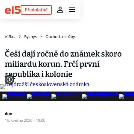
Předplatné
e15.cz
Byznys
Obchod a služby
Češi dají ročně do známek skoro
miliardu korun. Frčí první
republika i kolonie
dnv
16. května 2020
·
18:00