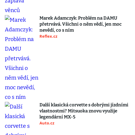
Marek Adamczyk: Problém na DAMU
přetrvává. Všichni o něm vědí, jen moc
nevědí, co s ním
Reflex.cz
Další klasická corvette s dobrými jízdními
vlastnostmi? Mitsuoka znovu využije
legendární MX-5
Auto.cz