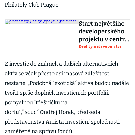
Philately Club Prague.
Start největšího
developerského
projektu v centru
Prahy je na
Reality a stavebnictví
obzoru
Z investic do známek a dalších alternativních
aktiv se však přesto asi masová záležitost
nestane. „Podobná ´exotická´ aktiva budou nadále
tvořit spíše doplněk investičních portfolií,
pomyslnou ´třešničku na
dortu´,“ soudí Ondřej Horák, předseda
představenstva Amista investiční společnosti
zaměřené na správu fondů.