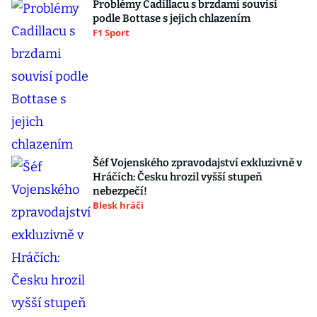
Problémy Cadillacu s brzdami souvisí
podle Bottase s jejich chlazením
F1 Sport
Šéf Vojenského zpravodajství exkluzivně v
Hráčích: Česku hrozil vyšší stupeň
nebezpečí!
Blesk hráči