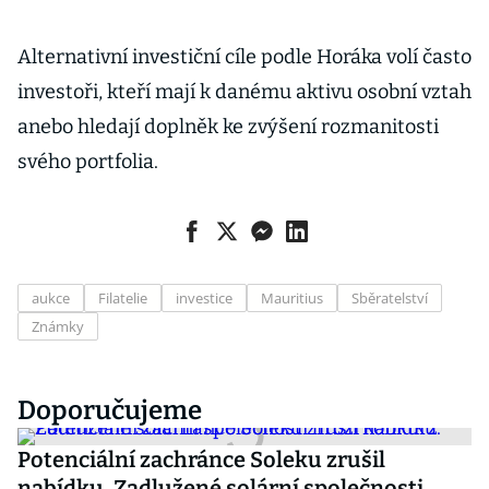
Alternativní investiční cíle podle Horáka volí často
investoři, kteří mají k danému aktivu osobní vztah
anebo hledají doplněk ke zvýšení rozmanitosti
svého portfolia.
aukce
Filatelie
investice
Mauritius
Sběratelství
Známky
Doporučujeme
Potenciální zachránce Soleku zrušil
nabídku. Zadlužené solární společnosti