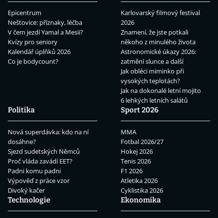
Epicentrum
Karlovarský filmový festival
Neštovice: příznaky, léčba
2026
V čem jezdí Yamal a Mesii?
Znamení, že jste potkali
Kvízy pro seniory
někoho z minulého života
Kalendář úplňků 2026
Astronomické úkazy 2026:
Co je bodycount?
zatmění slunce a další
Jak obléci miminko při
vysokých teplotách?
Jak na dokonalé letní mojito
6 lehkých letních salátů
Politika
Sport 2026
Nová superdávka: kdo na ní
MMA
dosáhne?
Fotbal 2026/27
Sjezd sudetských Němců
Hokej 2026
Proč vláda zavádí EET?
Tenis 2026
Padni komu padni
F1 2026
Výpověď z práce vzor
Atletika 2026
Divoký kačer
Cyklistika 2026
Technologie
Ekonomika