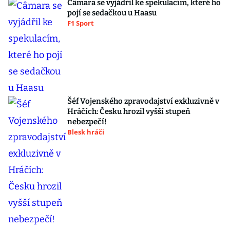
Câmara se vyjádřil ke spekulacím, které ho
pojí se sedačkou u Haasu
F1 Sport
Šéf Vojenského zpravodajství exkluzivně v
Hráčích: Česku hrozil vyšší stupeň
nebezpečí!
Blesk hráči