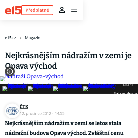
Předplatné
e15.cz
Magazín
Nejkrásnějším nádražím v zemi je
Opava východ
4
Fotogalerie
ČTK
12. prosince 2012
·
14:55
Nejkrásnějším nádražím v zemi se letos stala
nádražní budova Opava východ. Zvláštní cenu