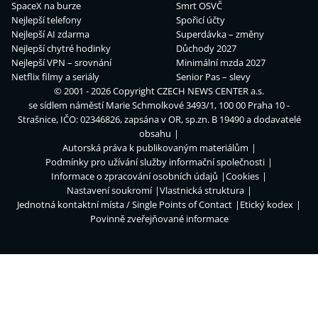
SpaceX na burze
Smrt OSVČ
Nejlepší telefony
Spořicí účty
Nejlepší AI zdarma
Superdávka – změny
Nejlepší chytré hodinky
Důchody 2027
Nejlepší VPN – srovnání
Minimální mzda 2027
Netflix filmy a seriály
Senior Pas – slevy
© 2001 - 2026 Copyright
CZECH NEWS CENTER a.s.
se sídlem náměstí Marie Schmolkové 3493/1, 100 00 Praha 10 -
Strašnice, IČO: 02346826, zapsána v OR, sp.zn. B 19490 a dodavatelé
obsahu
Autorská práva k publikovaným materiálům
Podmínky pro užívání služby informační společnosti
Informace o zpracování osobních údajů
Cookies
Nastavení soukromí
Vlastnická struktura
Jednotná kontaktní místa / Single Points of Contact
Etický kodex
Povinně zveřejňované informace