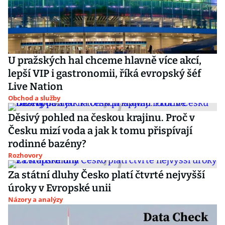
U pražských hal chceme hlavně více akcí,
lepší VIP i gastronomii, říká evropský šéf
Live Nation
Obchod a služby
Děsivý pohled na českou krajinu. Proč v
Česku mizí voda a jak k tomu přispívají
rodinné bazény?
Rozhovory
Za státní dluhy Česko platí čtvrté nejvyšší
úroky v Evropské unii
Názory a analýzy