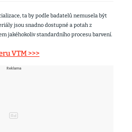
ializace, ta by podle badatelů nemusela být
eriály jsou snadno dostupné a potah z
hem jakéhokoliv standardního procesu barvení.
veru VTM >>>