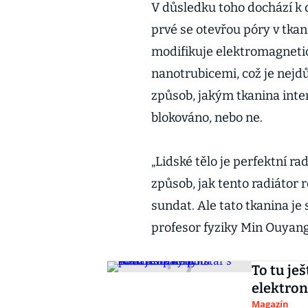
V důsledku toho dochází k 
prvé se otevřou póry v tkan
modifikuje elektromagneti
nanotrubicemi, což je nejdů
způsob, jakým tkanina inte
blokováno, nebo ne.
„Lidské tělo je perfektní ra
způsob, jak tento radiátor r
sundat. Ale tato tkanina j
profesor fyziky Min Ouyan
To tu je
elektro
Magazín