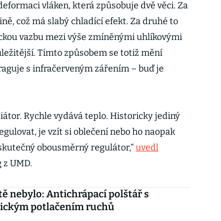
deformaci vláken, která způsobuje dvě věci. Za
ině, což má slabý chladící efekt. Za druhé to
ckou vazbu mezi výše zmíněnými uhlíkovými
ležitější. Tímto způsobem se totiž mění
raguje s infračerveným zářením – buď je
diátor. Rychle vydává teplo. Historicky jediný
egulovat, je vzít si oblečení nebo ho naopak
e skutečný obousměrný regulátor,“
uvedl
g z UMD.
ště nebylo: Antichrápací polštář s
nickým potlačením ruchů