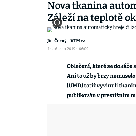
Nova tkanina automa
Záleží na teplotě o
Jiří Černý - VTM.cz
14. března 2019
·
06:00
Oblečení, které se dokáže 
Ani to už by brzy nemuselo 
(UMD) totiž vyvinuli tkanin
publikován v prestižním 