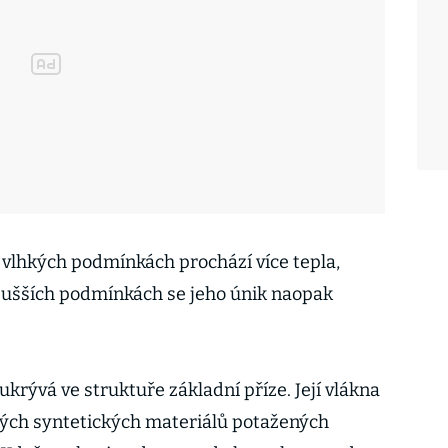
 vlhkých podmínkách prochází více tepla,
sušších podmínkách se jeho únik naopak
krývá ve struktuře základní příze. Její vlákna
ných syntetických materiálů potažených