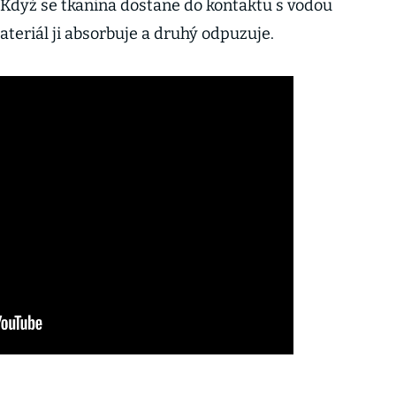
Když se tkanina dostane do kontaktu s vodou
teriál ji absorbuje a druhý odpuzuje.