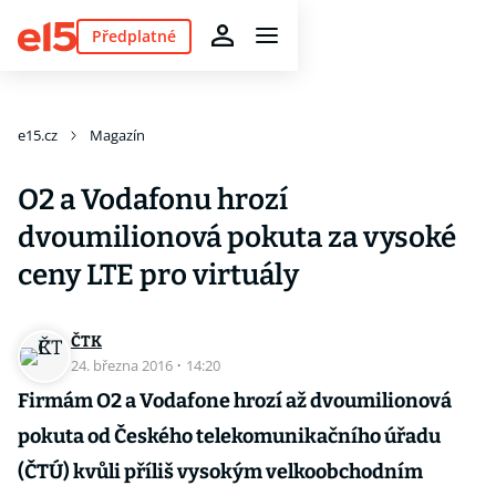
Předplatné
e15.cz
Magazín
O2 a Vodafonu hrozí
dvoumilionová pokuta za vysoké
ceny LTE pro virtuály
ČTK
24. března 2016
·
14:20
Firmám O2 a Vodafone hrozí až dvoumilionová
pokuta od Českého telekomunikačního úřadu
(ČTÚ) kvůli příliš vysokým velkoobchodním