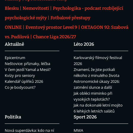
Blesku
Nemovitosti
Psychologika - podcast rozbíjející
psychologické mýty
Fotbalové přestupy
ONLINE
Eventový prostor Level 9
OKTAGON 92: Szabová
vs. Pudilová
Chance Liga 2026/27
Aktuálně
Léto 2026
Epicentrum
Karlovarský filmový festival
Neštovice: příznaky, léčba
2026
V čem jezdí Yamal a Mesii?
Znamení, že jste potkali
Kvízy pro seniory
někoho z minulého života
Kalendář úplňků 2026
Astronomické úkazy 2026:
Co je bodycount?
zatmění slunce a další
Jak obléci miminko při
vysokých teplotách?
Jak na dokonalé letní mojito
6 lehkých letních salátů
Politika
Sport 2026
Nová superdávka: kdo na ní
MMA