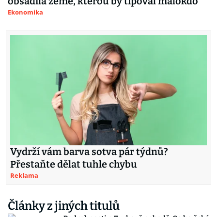
obsadila země, kterou by tipoval málokdo
Ekonomika
Vydrží vám barva sotva pár týdnů?
Přestaňte dělat tuhle chybu
Reklama
Články z jiných titulů