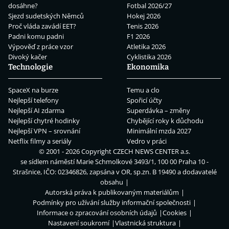
dosáhne?
Fotbal 2026/27
Sjezd sudetských Němců
Hokej 2026
Proč vláda zavádí EET?
Tenis 2026
Padni komu padni
F1 2026
Výpověď z práce vzor
Atletika 2026
Divoký kačer
Cyklistika 2026
Technologie
Ekonomika
SpaceX na burze
Temu a clo
Nejlepší telefony
Spořicí účty
Nejlepší AI zdarma
Superdávka – změny
Nejlepší chytré hodinky
Chybějící roky k důchodu
Nejlepší VPN – srovnání
Minimální mzda 2027
Netflix filmy a seriály
Vedro v práci
© 2001 - 2026 Copyright
CZECH NEWS CENTER a.s.
se sídlem náměstí Marie Schmolkové 3493/1, 100 00 Praha 10 -
Strašnice, IČO: 02346826, zapsána v OR, sp.zn. B 19490 a dodavatelé
obsahu
Autorská práva k publikovaným materiálům
Podmínky pro užívání služby informační společnosti
Informace o zpracování osobních údajů
Cookies
Nastavení soukromí
Vlastnická struktura