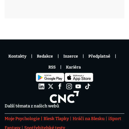
Kontakty
Redakce
Inzerce
Předplatné
RSS
Kariéra
Další témata z našich webů
Moje Psychologie
Blesk Tlapky
Hráči na Blesku
iSport
Fantasy
Spotřebitelské testy