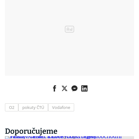
O2
pokuty ČTÚ
Vodafone
Doporučujeme