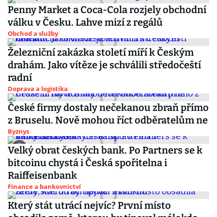
Penny Market a Coca-Cola rozjely obchodní
válku v Česku. Lahve mizí z regálů
Obchod a služby
Železniční zakázka století míří k Českým
drahám. Jako vítěze je schválili středočeští
radní
Doprava a logistika
České firmy dostaly nečekanou zbraň přímo
z Bruselu. Nově mohou říct odběratelům ne
Byznys
Velký obrat českých bank. Po Partners se k
bitcoinu chystá i Česká spořitelna i
Raiffeisenbank
Finance a bankovnictví
Který stát utrácí nejvíc? První místo