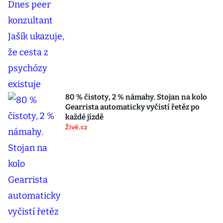
80 % čistoty, 2 % námahy. Stojan na kolo
Gearrista automaticky vyčistí řetěz po
každé jízdě
Živě.cz