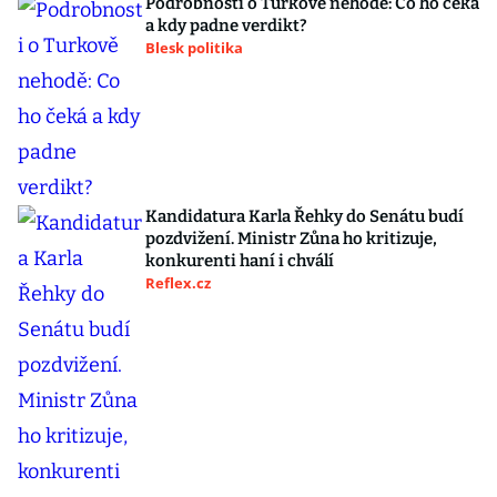
Podrobnosti o Turkově nehodě: Co ho čeká
a kdy padne verdikt?
Blesk politika
Kandidatura Karla Řehky do Senátu budí
pozdvižení. Ministr Zůna ho kritizuje,
konkurenti haní i chválí
Reflex.cz