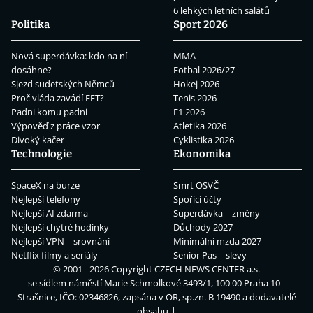
6 lehkých letních salátů
Politika
Sport 2026
Nová superdávka: kdo na ní
MMA
dosáhne?
Fotbal 2026/27
Sjezd sudetských Němců
Hokej 2026
Proč vláda zavádí EET?
Tenis 2026
Padni komu padni
F1 2026
Výpověď z práce vzor
Atletika 2026
Divoký kačer
Cyklistika 2026
Technologie
Ekonomika
SpaceX na burze
Smrt OSVČ
Nejlepší telefony
Spořicí účty
Nejlepší AI zdarma
Superdávka – změny
Nejlepší chytré hodinky
Důchody 2027
Nejlepší VPN – srovnání
Minimální mzda 2027
Netflix filmy a seriály
Senior Pas – slevy
© 2001 - 2026 Copyright
CZECH NEWS CENTER a.s.
se sídlem náměstí Marie Schmolkové 3493/1, 100 00 Praha 10 -
Strašnice, IČO: 02346826, zapsána v OR, sp.zn. B 19490 a dodavatelé
obsahu