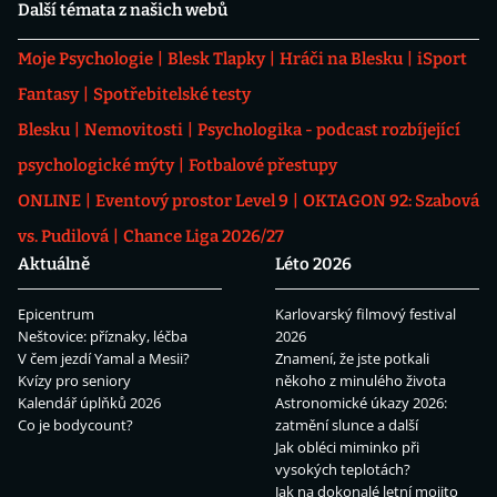
Další témata z našich webů
Moje Psychologie
Blesk Tlapky
Hráči na Blesku
iSport
Fantasy
Spotřebitelské testy
Blesku
Nemovitosti
Psychologika - podcast rozbíjející
psychologické mýty
Fotbalové přestupy
ONLINE
Eventový prostor Level 9
OKTAGON 92: Szabová
vs. Pudilová
Chance Liga 2026/27
Aktuálně
Léto 2026
Epicentrum
Karlovarský filmový festival
Neštovice: příznaky, léčba
2026
V čem jezdí Yamal a Mesii?
Znamení, že jste potkali
Kvízy pro seniory
někoho z minulého života
Kalendář úplňků 2026
Astronomické úkazy 2026:
Co je bodycount?
zatmění slunce a další
Jak obléci miminko při
vysokých teplotách?
Jak na dokonalé letní mojito