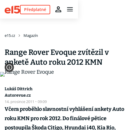
Předplatné
e15.cz
Magazín
Range Rover Evoque zvítězil v
anketě Auto roku 2012 KMN
Lukáš Dittrich
Autorevue.cz
14. prosince 2011
·
09:09
Včera proběhlo slavnostní vyhlášení ankety Auto
roku KMN pro rok 2012. Do finálové pětice
postoupila Škoda Citigo, Hyundai i40, Kia Rio,