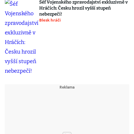
Šéf Vojenského zpravodajství exkluzivně v
Hráčích: Česku hrozil vyšší stupeň
nebezpečí!
Blesk hráči