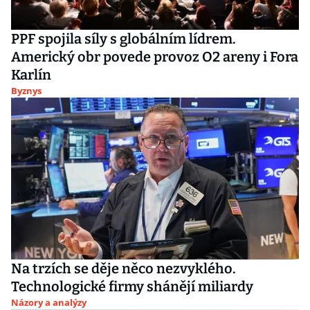
PPF spojila síly s globálním lídrem.
Americký obr povede provoz O2 areny i Fora
Karlín
Byznys
Na trzích se děje něco nezvyklého.
Technologické firmy shánějí miliardy
Názory a analýzy