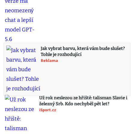
Jak vybrat barvu, která vám bude slušet?
Tohle je rozhodující
Reklama
Už rok neslezou ze hřiště: talisman Slavie i
železný Srb. Kdo nechyběl pět let?
iSport.cz