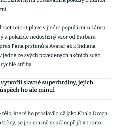
dnorozměrnými postavami a pokusy o humor
mi.
eset minut plave v jiném populárním žánru
ový a pokaždé nedostižný vzor od Barbara
řes Pána prstenů a Avatar až k Indiana
 v jedné ze svých povedených akčních scén,
rychlé střihy.
 vytvořil slavné superhrdiny, jejich
 úspěch ho ale minul
tělo, které ho proslavilo už jako Khala Droga
o trůny, se jen marně snaží nepřijít v tomto