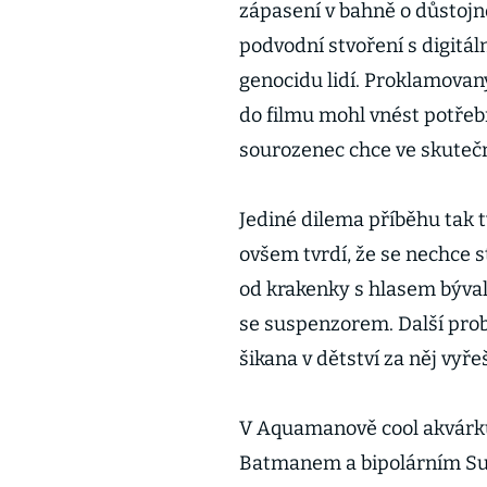
zápasení v bahně o důstojno
podvodní stvoření s digitál
genocidu lidí. Proklamovan
do filmu mohl vnést potře
sourozenec chce ve skutečn
Jediné dilema příběhu tak 
ovšem tvrdí, že se nechce st
od krakenky s hlasem býva
se suspenzorem. Další pro
šikana v dětství za něj vyřeš
V Aquamanově cool akvárku 
Batmanem a bipolárním Su