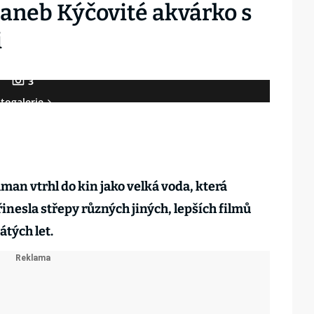
aneb Kýčovité akvárko s
i
3
togalerie
n vtrhl do kin jako velká voda, která
řinesla střepy různých jiných, lepších filmů
tých let.