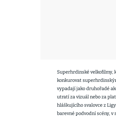
Superhrdinské velkofilmy, 
konkurovat superhrdinským 
vypadají jako druhořadé akc
utratí za vizuál nebo za pl
hláškujícího svalovce z Lig
barevné podvodní scény, v n