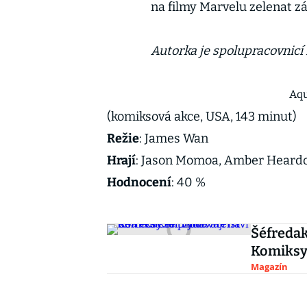
na filmy Marvelu zelenat záv
Autorka je spolupracovnicí
Aq
(komiksová akce, USA, 143 minut)
Režie
: James Wan
Hrají
: Jason Momoa, Amber Heardo
Hodnocení
: 40 %
Šéfredak
Komiksy 
Magazín