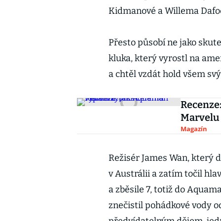
Kidmanové a Willema Dafoe
Přesto působí ne jako skute
kluka, který vyrostl na ame
a chtěl vzdát hold všem s
Recenze:
Marvelu
Magazín
Režisér James Wan, který d
v Austrálii a zatím točil hl
a zběsile 7, totiž do Aqua
znečistil pohádkové vody