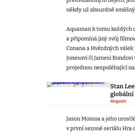
předvídatelným dějem, je
někdy už absurdně směšný
Aquaman k tomu každých d
a připomíná jiný svůj film
Conana a Hvězdných válek p
Jonesovi či Jamesi Bondovi
projednou nespoléhající na 
Stan Lee
globální
Magazín
Jason Momoa a jeho urostlé 
v první sezoně seriálu Hra 