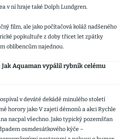
a v ní hraje také Dolph Lundgren.
čný film, ale jako počítačová koláž nadšeného
rické popkultuře z doby třicet let zpátky
vým oblíbencům najednou.
 Jak Aquaman vypálil rybník celému
ospíval v deváté dekádě minulého století
avně horory jako V zajetí démonů a akci Rychle
mana nacpal všechno. Jako typický pozemšťan
 odpadem osmdesátkového kýče –