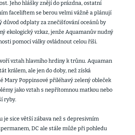
st. Jeho hlášky znějí do prázdna, ostatní
ním faceliftem se berou velmi vážně a plánují
ý důvod odplaty za znečišťování oceánů by
bný ekologický vzkaz, jenže Aquamanův nudný
osti pomocí války ovládnout celou říši.
tvoří vztah hlavního hrdiny k trůnu. Aquaman
át králem, ale jen do doby, než získá
lé Mary Poppinsové přiléhavý zelený obleček
blémy jako vztah s nepřítomnou matkou nebo
í ryby.
je sice větší zábava než s depresivním
permanem, DC ale stále může při pohledu