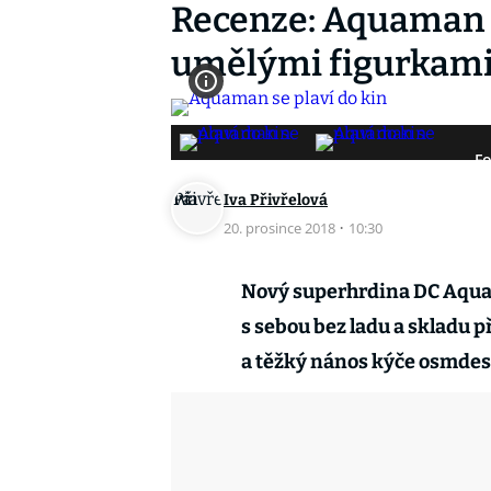
Recenze: Aquaman 
umělými figurkam
Fo
Iva Přivřelová
20. prosince 2018
·
10:30
Nový superhrdina DC Aquama
s sebou bez ladu a skladu p
a těžký nános kýče osmdesá