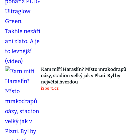
Kam míří Haraslín? Místo mrakodrapů
oázy, stadion velký jak v Plzni. Byl by
největší hvězdou
iSport.cz