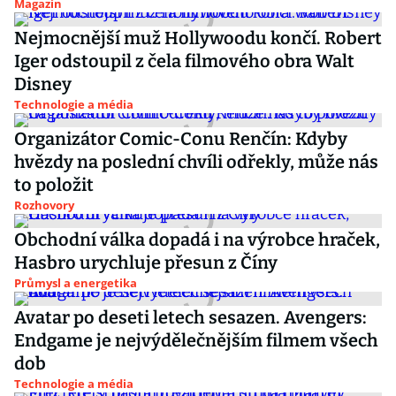
Magazín
Nejmocnější muž Hollywoodu končí. Robert
Iger odstoupil z čela filmového obra Walt
Disney
Technologie a média
Organizátor Comic-Conu Renčín: Kdyby
hvězdy na poslední chvíli odřekly, může nás
to položit
Rozhovory
Obchodní válka dopadá i na výrobce hraček,
Hasbro urychluje přesun z Číny
Průmysl a energetika
Avatar po deseti letech sesazen. Avengers:
Endgame je nejvýdělečnějším filmem všech
dob
Technologie a média