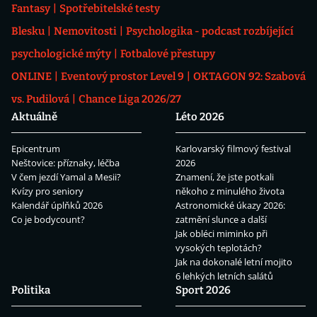
Fantasy
Spotřebitelské testy
Blesku
Nemovitosti
Psychologika - podcast rozbíjející
psychologické mýty
Fotbalové přestupy
ONLINE
Eventový prostor Level 9
OKTAGON 92: Szabová
vs. Pudilová
Chance Liga 2026/27
Aktuálně
Léto 2026
Epicentrum
Karlovarský filmový festival
Neštovice: příznaky, léčba
2026
V čem jezdí Yamal a Mesii?
Znamení, že jste potkali
Kvízy pro seniory
někoho z minulého života
Kalendář úplňků 2026
Astronomické úkazy 2026:
Co je bodycount?
zatmění slunce a další
Jak obléci miminko při
vysokých teplotách?
Jak na dokonalé letní mojito
6 lehkých letních salátů
Politika
Sport 2026