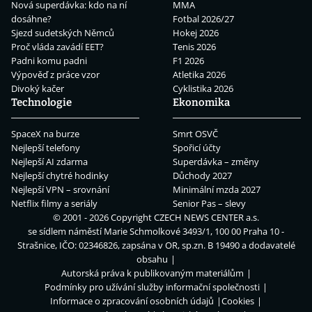
Nová superdávka: kdo na ní
MMA
dosáhne?
Fotbal 2026/27
Sjezd sudetských Němců
Hokej 2026
Proč vláda zavádí EET?
Tenis 2026
Padni komu padni
F1 2026
Výpověď z práce vzor
Atletika 2026
Divoký kačer
Cyklistika 2026
Technologie
Ekonomika
SpaceX na burze
Smrt OSVČ
Nejlepší telefony
Spořicí účty
Nejlepší AI zdarma
Superdávka – změny
Nejlepší chytré hodinky
Důchody 2027
Nejlepší VPN – srovnání
Minimální mzda 2027
Netflix filmy a seriály
Senior Pas – slevy
© 2001 - 2026 Copyright
CZECH NEWS CENTER a.s.
se sídlem náměstí Marie Schmolkové 3493/1, 100 00 Praha 10 -
Strašnice, IČO: 02346826, zapsána v OR, sp.zn. B 19490 a dodavatelé
obsahu
Autorská práva k publikovaným materiálům
Podmínky pro užívání služby informační společnosti
Informace o zpracování osobních údajů
Cookies