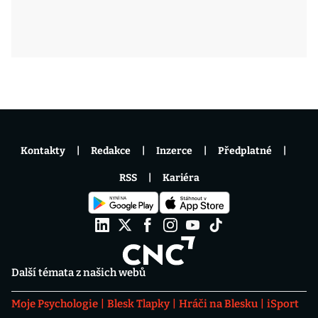
Kontakty
Redakce
Inzerce
Předplatné
RSS
Kariéra
Další témata z našich webů
Moje Psychologie
Blesk Tlapky
Hráči na Blesku
iSport