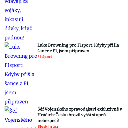
Luke Browning pro F1sport: Kdyby přišla
šance z F1, jsem připraven
F1 Sport
Šéf Vojenského zpravodajství exkluzivně v
Hráčích: Česku hrozil vyšší stupeň
nebezpečí!
Blesk hráči