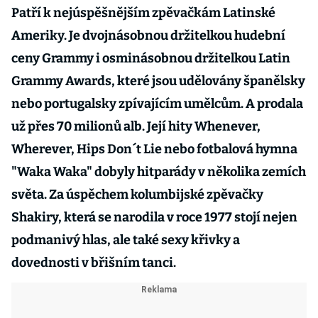
Patří k nejúspěšnějším zpěvačkám Latinské
Ameriky. Je dvojnásobnou držitelkou hudební
ceny Grammy i osminásobnou držitelkou Latin
Grammy Awards, které jsou udělovány španělsky
nebo portugalsky zpívajícím umělcům. A prodala
už přes 70 milionů alb. Její hity Whenever,
Wherever, Hips Don´t Lie nebo fotbalová hymna
"Waka Waka" dobyly hitparády v několika zemích
světa. Za úspěchem kolumbijské zpěvačky
Shakiry, která se narodila v roce 1977 stojí nejen
podmanivý hlas, ale také sexy křivky a
dovednosti v břišním tanci.