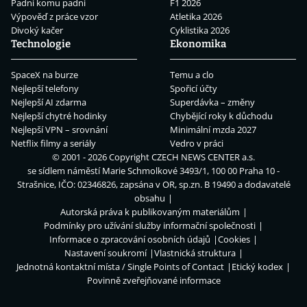
Padni komu padni
F1 2026
Výpověď z práce vzor
Atletika 2026
Divoký kačer
Cyklistika 2026
Technologie
Ekonomika
SpaceX na burze
Temu a clo
Nejlepší telefony
Spořicí účty
Nejlepší AI zdarma
Superdávka – změny
Nejlepší chytré hodinky
Chybějící roky k důchodu
Nejlepší VPN – srovnání
Minimální mzda 2027
Netflix filmy a seriály
Vedro v práci
© 2001 - 2026 Copyright
CZECH NEWS CENTER a.s.
se sídlem náměstí Marie Schmolkové 3493/1, 100 00 Praha 10 -
Strašnice, IČO: 02346826, zapsána v OR, sp.zn. B 19490 a dodavatelé
obsahu
Autorská práva k publikovaným materiálům
Podmínky pro užívání služby informační společnosti
Informace o zpracování osobních údajů
Cookies
Nastavení soukromí
Vlastnická struktura
Jednotná kontaktní místa / Single Points of Contact
Etický kodex
Povinně zveřejňované informace