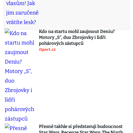
Kdo na startu mohl zaujmout Deniu?
Motory „S“, duo Zbrojovky i lídři
pohárových zástupců
iSport.cz
Přesně takhle si představuji budoucnost
Star Wars. Recenze Star Wars: The Ninth