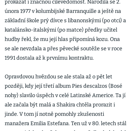
prokázat i značnou cílevědomost. Narodila se 2.
února 1977 v kolumbijské Barranquille a ještě na
základní škole prý dívce s libanonskými (po otci) a
katalánsko-italskými (po matce) předky učitel
hudby řekl, že mu její hlas připomíná kozu. Ona
se ale nevzdala a přes pěvecké soutěže se v roce
1991 dostala až k prvnímu kontraktu.
Opravdovou hvězdou se ale stala až o pět let
později, kdy její třetí album Pies descalzos (Bosé
nohy) slavilo úspěch v celé Latinské Americe. Ta jí
ale začala být malá a Shakira chtěla prorazit i
jinde. V tom jí notně pomohly zkušenosti
manažera Emilia Estefana. Ten už v 80. letech stál