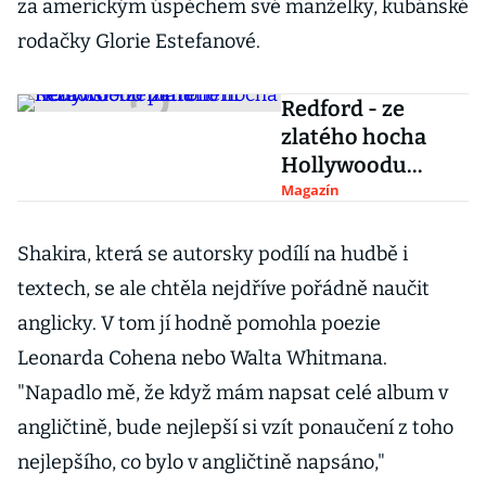
za americkým úspěchem své manželky, kubánské
rodačky Glorie Estefanové.
Redford - ze
zlatého hocha
Hollywoodu
patronem
Magazín
nezávislého filmu
Shakira, která se autorsky podílí na hudbě i
textech, se ale chtěla nejdříve pořádně naučit
anglicky. V tom jí hodně pomohla poezie
Leonarda Cohena nebo Walta Whitmana.
"Napadlo mě, že když mám napsat celé album v
angličtině, bude nejlepší si vzít ponaučení z toho
nejlepšího, co bylo v angličtině napsáno,"