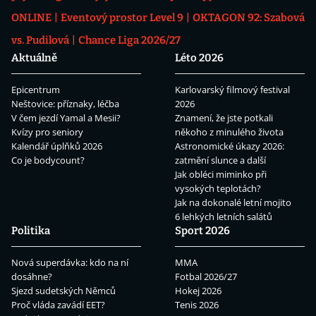
ONLINE
Eventový prostor Level 9
OKTAGON 92: Szabová
vs. Pudilová
Chance Liga 2026/27
Aktuálně
Léto 2026
Epicentrum
Karlovarský filmový festival
Neštovice: příznaky, léčba
2026
V čem jezdí Yamal a Mesii?
Znamení, že jste potkali
Kvízy pro seniory
někoho z minulého života
Kalendář úplňků 2026
Astronomické úkazy 2026:
Co je bodycount?
zatmění slunce a další
Jak obléci miminko při
vysokých teplotách?
Jak na dokonalé letní mojito
6 lehkých letních salátů
Politika
Sport 2026
Nová superdávka: kdo na ní
MMA
dosáhne?
Fotbal 2026/27
Sjezd sudetských Němců
Hokej 2026
Proč vláda zavádí EET?
Tenis 2026