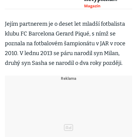
superstar, která
Magazín
svým hlasem
učarovala svět
Jejím partnerem je o deset let mladší fotbalista
klubu FC Barcelona Gerard Piqué, s nímž se
poznala na fotbalovém šampionátu v JAR v roce
2010. V lednu 2013 se páru narodil syn Milan,
druhý syn Sasha se narodil o dva roky později.