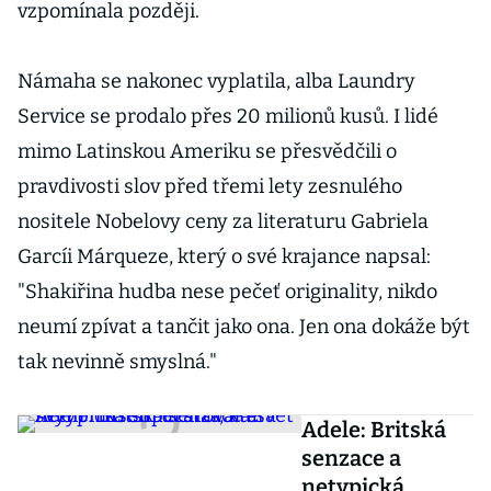
vzpomínala později.
Námaha se nakonec vyplatila, alba Laundry
Service se prodalo přes 20 milionů kusů. I lidé
mimo Latinskou Ameriku se přesvědčili o
pravdivosti slov před třemi lety zesnulého
nositele Nobelovy ceny za literaturu Gabriela
Garcíi Márqueze, který o své krajance napsal:
"Shakiřina hudba nese pečeť originality, nikdo
neumí zpívat a tančit jako ona. Jen ona dokáže být
tak nevinně smyslná."
Adele: Britská
senzace a
netypická