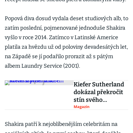
Popová diva dosud vydala deset studiových alb, to
zatím poslední, pojmenované jednoduše Shakira
vyšlo v roce 2014. Zatímco v Latinské Americe
platila za hvězdu už od poloviny devadesátých let,
na Západě se jí podařilo prorazit až s pátým
albem Laundry Service (2001).
Kiefer Sutherland
dokázal překročit
stín svého
slavného otce
Magazín
Shakira patří k nejoblíbenějším celebritám na