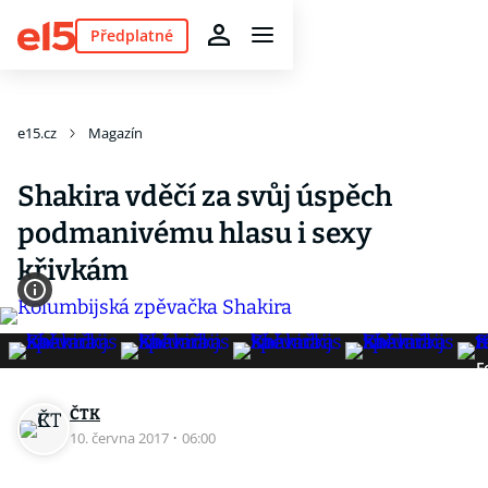
Předplatné
e15.cz
Magazín
Shakira vděčí za svůj úspěch
podmanivému hlasu i sexy
křivkám
F
ČTK
10. června 2017
·
06:00