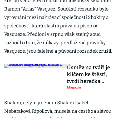
kterou v 90. letech složil dominikánský skladatel
Ramon "Arias" Vasquez. Součástí rozsudku bylo
vyrovnání mezi nahrávací společností Shakiry a
společností, která vlastní práva na píseň od
Vasqueze. Předloni v srpnu však stejný soud
rozhodl o tom, že důkazy, předložené právníky
Vasqueze, jsou falešné a původní rozsudek zrušil.
Úsměv na tváři je
klíčem ke štěstí,
tvrdí herečka
Salma Hayeková
Magazín
Shakira, celým jménem Shakira Isabel
Mebaraková Ripollová, musela na cestě za slávou