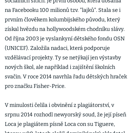
sociálních sítích. Je první osobou, která dosáhla
na Facebooku 100 milionů tzv. "lajků". Stala se i
prvním člověkem kolumbijského původu, který
získal hvězdu na hollywoodském chodníku slávy.
Od října 2003 je vyslankyní dětského fondu OSN
(UNICEF). Založila nadaci, která podporuje
vzdělávací projekty. Ty se netýkají jen výstavby
nových škol, ale například i zajištění školních
svačin. V roce 2014 navrhla řadu dětských hraček
pro značku Fisher-Price.
V minulosti čelila i obvinění z plagiátorství, v
srpnu 2014 rozhodl newyorský soud, že její píseň
Loca je plagiátem písně Loca con su Tiguere,