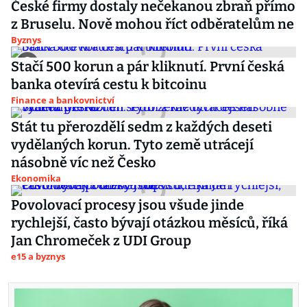
České firmy dostaly nečekanou zbraň přímo
z Bruselu. Nově mohou říct odběratelům ne
Byznys
Stačí 500 korun a pár kliknutí. První česká
banka otevírá cestu k bitcoinu
Finance a bankovnictví
Stát tu přerozdělí sedm z každých deseti
vydělaných korun. Tyto země utrácejí
násobně víc než Česko
Ekonomika
Povolovací procesy jsou všude jinde
rychlejší, často bývají otázkou měsíců, říká
Jan Chromeček z UDI Group
e15 a byznys