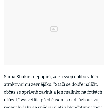
Sama Shakira nepopírá, že za svoji oblibu vděčí
atraktivnímu zevnějšku. "Stačí se dobře nalíčit,
občas se správně zavlnit a jen malinko na fotkách
ukázat," vysvětlila před časem s nadsázkou svůj
recept kráska se snědou pletí a blonďatými vlasy.